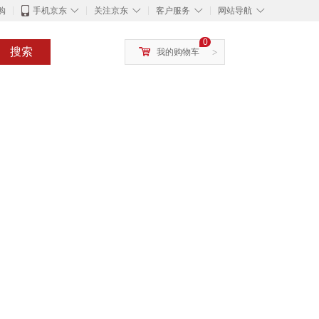
◇
◇
◇
◇
购
手机京东
关注京东
客户服务
网站导航
0
搜索
我的购物车
>