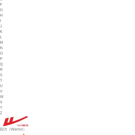
F
G
H
I
J
K
L
M
N
O
P
Q
R
S
T
U
V
W
X
Y
Z
回力（Warrior）