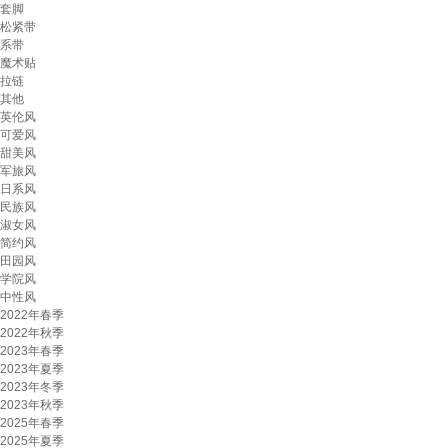
套脚
松紧带
系带
魔术贴
拉链
其他
英伦风
可爱风
甜美风
军旅风
日系风
民族风
淑女风
简约风
田园风
学院风
中性风
2022年春季
2022年秋季
2023年春季
2023年夏季
2023年冬季
2023年秋季
2025年春季
2025年夏季