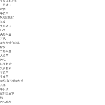
牛反绒面皮革
二层猪皮
织物
牛皮革
PU(聚氨酯)
羊皮
头层猪皮
EVA
头层牛皮
其他
超细纤维合成革
橡胶
二层牛皮
人造革
PVC
鞋面材质:
复合材质
羊皮革
牛皮革
腈纶(聚丙烯腈纤维)
其他
牛反绒
猪剖层皮革
棉
PVC化纤