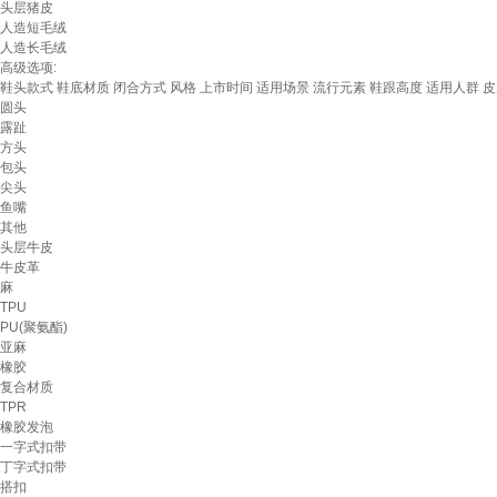
头层猪皮
人造短毛绒
人造长毛绒
高级选项:
鞋头款式
鞋底材质
闭合方式
风格
上市时间
适用场景
流行元素
鞋跟高度
适用人群
皮
圆头
露趾
方头
包头
尖头
鱼嘴
其他
头层牛皮
牛皮革
麻
TPU
PU(聚氨酯)
亚麻
橡胶
复合材质
TPR
橡胶发泡
一字式扣带
丁字式扣带
搭扣