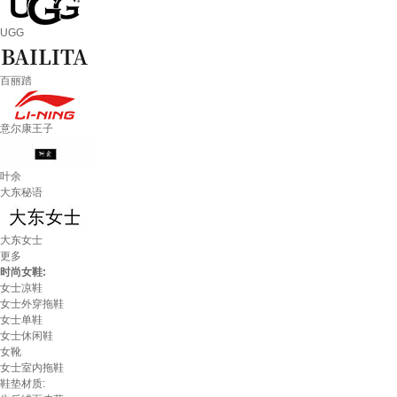
UGG
百丽踏
意尔康王子
叶余
大东秘语
大东女士
更多
时尚女鞋:
女士凉鞋
女士外穿拖鞋
女士单鞋
女士休闲鞋
女靴
女士室内拖鞋
鞋垫材质: