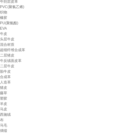
牛剖层皮革
PVC(聚氯乙烯)
织物
橡胶
PU(聚氨酯)
EVA
牛皮
头层牛皮
混合材质
超细纤维合成革
二层猪皮
牛反绒面皮革
二层牛皮
胎牛皮
合成革
人造革
猪皮
藤草
塑胶
羊皮
马皮
西施绒
布
马毛
绸缎