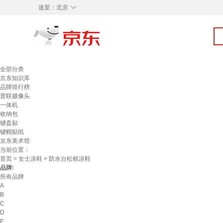
◇
送至：
北京
全部分类
京东知识库
品牌排行榜
普联摄像头
一体机
收纳包
键盘贴
键帽贴纸
京东美术馆
当前位置：
首页
>
女士凉鞋
> 防水台松糕凉鞋
品牌:
所有品牌
A
B
C
D
E