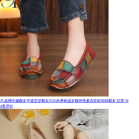
JF品牌乐福鞋女平底豆豆鞋女2026秋季新品女鞋拼色复古彩虹妈妈鞋女 红色 36
4条评价