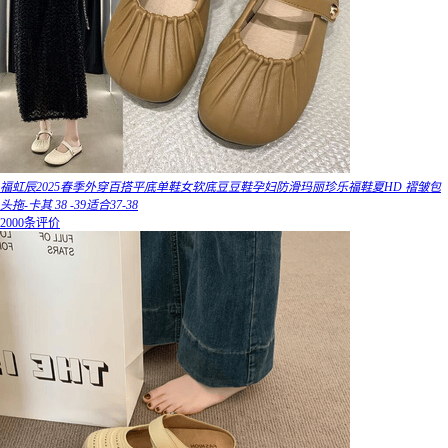
福虹辰2025春季外穿百搭平底单鞋女软底豆豆鞋孕妇防滑玛丽珍乐福鞋夏HD 褶皱包
头拖-卡其 38 -39适合37-38
2000条评价