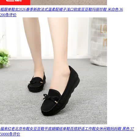
粗跟单鞋女2026春季新款法式温柔配裙子浅口软底豆豆鞋玛丽珍鞋 米白色 36
200条评价
福来红老北京布鞋女豆豆鞋平底蝴蝶结单鞋百搭舒适工作鞋女休闲鞋妈妈鞋 黑色 37
50000条评价