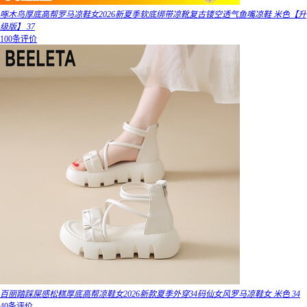
啄木鸟厚底高帮罗马凉鞋女2026新夏季软底绑带凉靴复古镂空透气鱼嘴凉鞋 米色【升
级版】 37
100条评价
百丽踏踩屎感松糕厚底高帮凉鞋女2026新款夏季外穿34码仙女风罗马凉鞋女 米色 34
40条评价