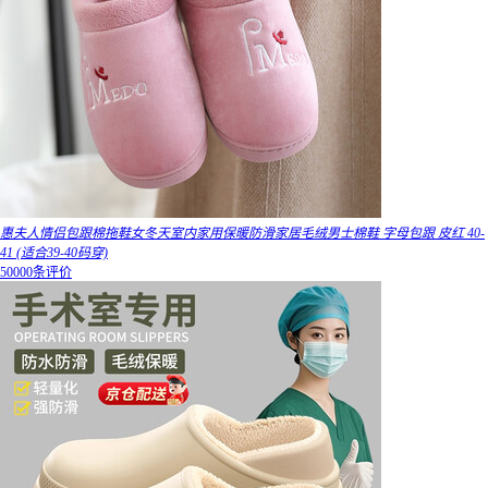
惠夫人情侣包跟棉拖鞋女冬天室内家用保暖防滑家居毛绒男士棉鞋 字母包跟 皮红 40-
41 (适合39-40码穿)
50000条评价