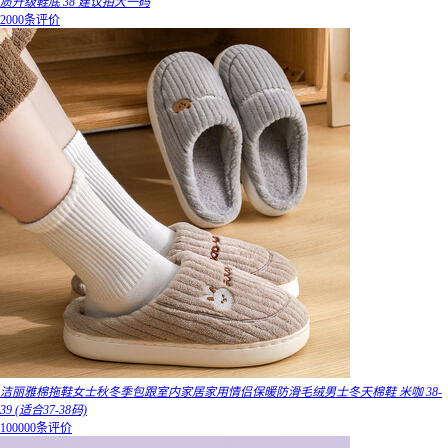
质升级鞋底 38 建议拍大一码
2000条评价
洁丽雅棉拖鞋女士秋冬季包跟室内家居家用情侣保暖防滑毛绒男士冬天棉鞋 米咖 38-
39 (适合37-38码)
100000条评价