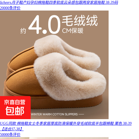
licheers月子鞋产妇孕妇棉拖鞋四季软底云朵感包跟两穿家居拖鞋 38-39码
20000条评价
UGG同款 棉拖鞋女士冬季家居厚底防滑保暖外穿毛绒软底半包跟棉鞋 栗色 38-39
【适合37-38】
50000条评价