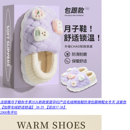
洁丽雅月子鞋秋冬季2026新款家居孕妇产后毛绒棉拖鞋防滑包跟棉鞋女冬天 淡紫色
【加厚毛绒舒适锁温】 38-39 【适合37-38】
2000条评价