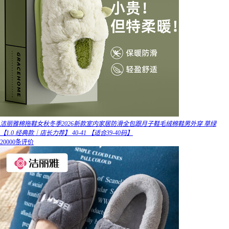
洁丽雅棉拖鞋女秋冬季2026新款室内家居防滑全包跟月子鞋毛绒棉鞋男外穿 草绿
【1.0 经典款｜店长力荐】 40-41 【适合39-40码】
20000条评价