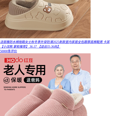
洁丽雅防水棉拖鞋女士秋冬季外穿防滑2025新款室内家居全包跟厚底棉鞋男 卡其
【小浣熊 掌柜推荐】 36-37 【适合35-36码】
50000条评价