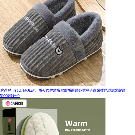
俞兆林（YUZHAOLIN）棉鞋女男情侣包跟棉拖鞋冬季月子鞋保暖舒适家居棉鞋
50000条评价