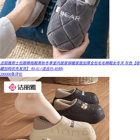
洁丽雅男士包跟棉拖鞋男秋冬季室内居家保暖家居加厚全包毛毛棉鞋女冬天 灰色【收
藏加购优先发货】 40-41 (适合39-40码)
200000条评价