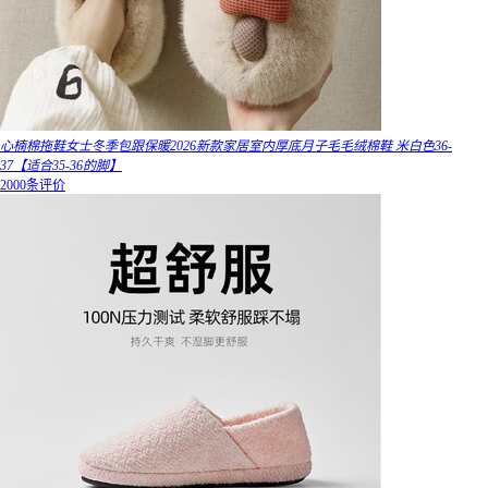
心楠棉拖鞋女士冬季包跟保暖2026新款家居室内厚底月子毛毛绒棉鞋 米白色36-
37【适合35-36的脚】
2000条评价