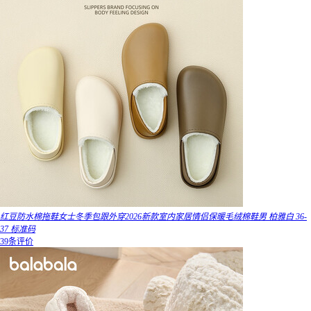
红豆防水棉拖鞋女士冬季包跟外穿2026新款室内家居情侣保暖毛绒棉鞋男 柏雅白 36-
37 标准码
39条评价