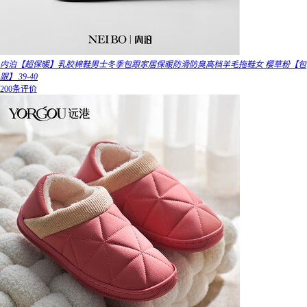
内泊【超保暖】乳胶棉鞋男士冬季包跟家居保暖防滑防臭高档羊毛拖鞋女 樱草粉【包
跟】 39-40
200条评价