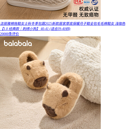
洁丽雅棉拖鞋女士秋冬季包跟2025新款居家厚底保暖月子鞋全包毛毛棉鞋女 浅咖色
【1.0 经典款｜刺绣小狗】 40-41 (适合39-40码)
20000条评价