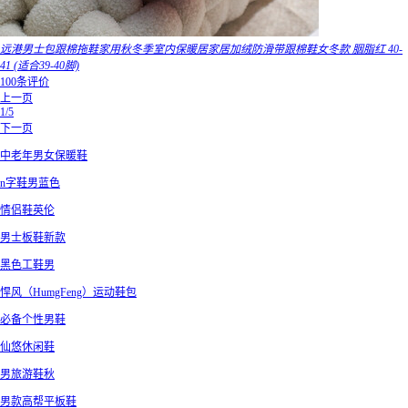
远港男士包跟棉拖鞋家用秋冬季室内保暖居家居加绒防滑带跟棉鞋女冬款 胭脂红 40-
41 (适合39-40脚)
100条评价
上一页
1/5
下一页
中老年男女保暖鞋
n字鞋男蓝色
情侣鞋英伦
男士板鞋新款
黑色工鞋男
悍风（HumgFeng）运动鞋包
必备个性男鞋
仙悠休闲鞋
男旅游鞋秋
男款高帮平板鞋