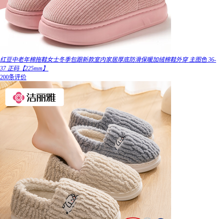
红豆中老年棉拖鞋女士冬季包跟新款室内家居厚底防滑保暖加绒棉鞋外穿 主图色 36-
37 正码【225mm】
200条评价