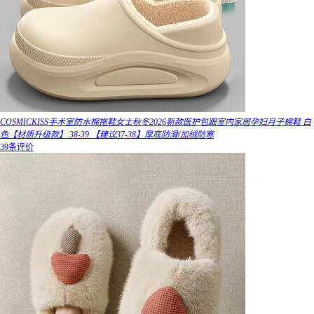
COSMICKISS手术室防水棉拖鞋女士秋冬2026新款医护包跟室内家居孕妇月子棉鞋 白
色【材质升级款】 38-39 【建议37-38】厚底防滑/加绒防寒
39条评价