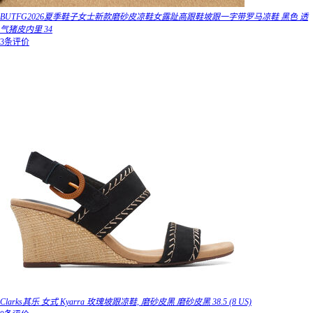
BUTFG2026夏季鞋子女士新款磨砂皮凉鞋女露趾高跟鞋坡跟一字带罗马凉鞋 黑色 透
气猪皮内里 34
3条评价
Clarks其乐 女式 Kyarra 玫瑰坡跟凉鞋, 磨砂皮黑 磨砂皮黑 38.5 (8 US)