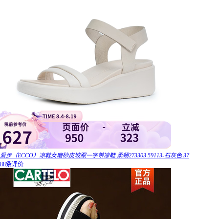
爱步（ECCO）凉鞋女磨砂皮坡跟一字带凉鞋 柔畅273303 59113-石灰色 37
88条评价