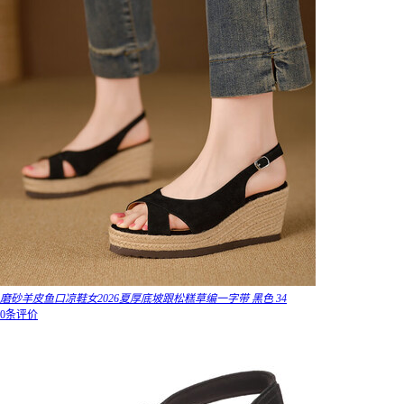
磨砂羊皮鱼口凉鞋女2026夏厚底坡跟松糕草编一字带 黑色 34
0条评价