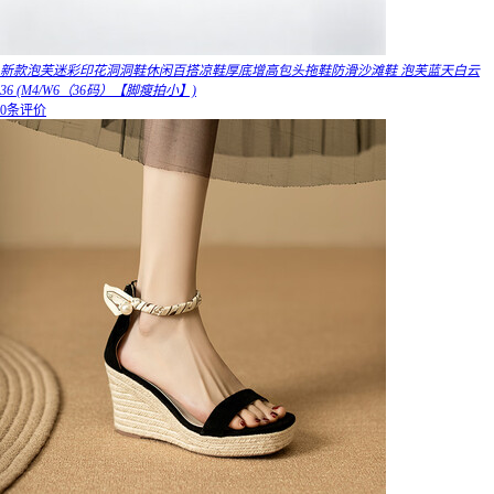
新款泡芙迷彩印花洞洞鞋休闲百搭凉鞋厚底增高包头拖鞋防滑沙滩鞋 泡芙蓝天白云
36 (M4/W6（36码）【脚瘦拍小】)
0条评价