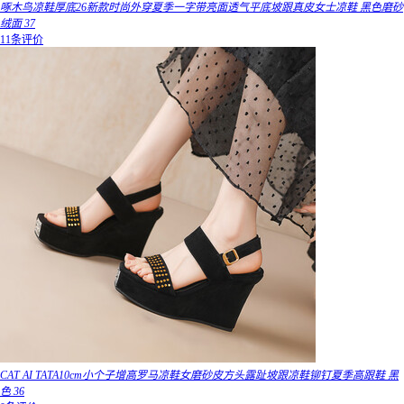
啄木鸟凉鞋厚底26新款时尚外穿夏季一字带亮面透气平底坡跟真皮女士凉鞋 黑色磨砂
绒面 37
11条评价
CAT AI TATA10cm小个子增高罗马凉鞋女磨砂皮方头露趾坡跟凉鞋铆钉夏季高跟鞋 黑
色 36