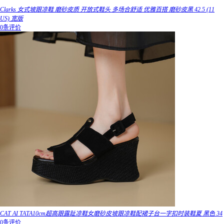
Clarks 女式坡跟凉鞋 磨砂皮质 开放式鞋头 多场合舒适 优雅百搭 磨砂皮黑 42.5 (11
US) 宽版
0条评价
CAT AI TATA10cm超高跟露趾凉鞋女磨砂皮坡跟凉鞋配裙子台一字扣时装鞋夏 黑色 34
0条评价