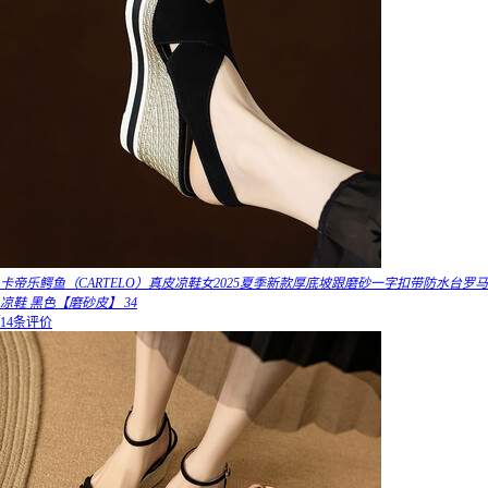
卡帝乐鳄鱼（CARTELO）真皮凉鞋女2025夏季新款厚底坡跟磨砂一字扣带防水台罗马
凉鞋 黑色【磨砂皮】 34
14条评价