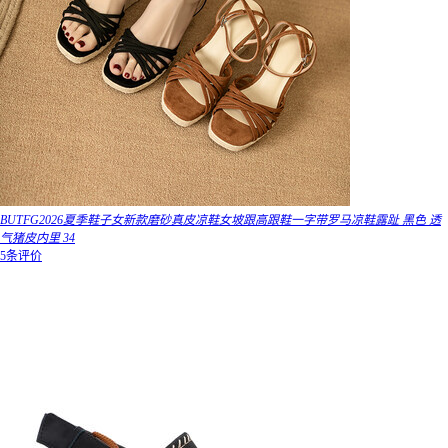
BUTFG2026夏季鞋子女新款磨砂真皮凉鞋女坡跟高跟鞋一字带罗马凉鞋露趾 黑色 透
气猪皮内里 34
5条评价