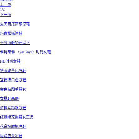
上一页
1/2
下一页
夏天百搭高跟凉鞋
玛肯松糕凉鞋
平底凉鞋50元以下
雅诗莱雅 （yasilaiya）时尚女鞋
HD时尚女鞋
博莱玫黑色凉鞋
宜德诺白色凉鞋
金色坡跟单鞋女
女夏鞋高跟
浒枫马蹄跟凉鞋
红蜻蜓凉拖鞋女正品
花朵坡跟拖凉鞋
每购包头凉鞋