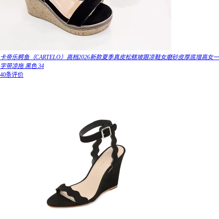
卡帝乐鳄鱼（CARTELO）高档2026新款夏季真皮松糕坡跟凉鞋女磨砂皮厚底增高女一
字带凉拖 黑色 34
40条评价