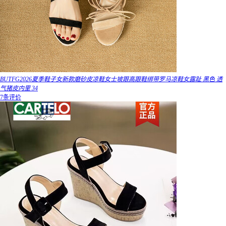
BUTFG2026夏季鞋子女新款磨砂皮凉鞋女士坡跟高跟鞋绑带罗马凉鞋女露趾 黑色 透
气猪皮内里 34
7条评价