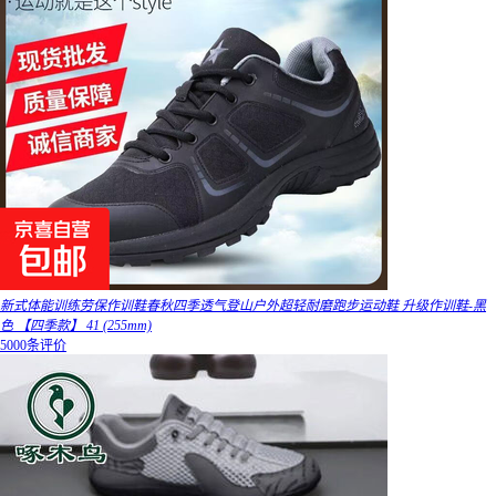
新式体能训练劳保作训鞋春秋四季透气登山户外超轻耐磨跑步运动鞋 升级作训鞋-黑
色 【四季款】 41 (255mm)
5000条评价