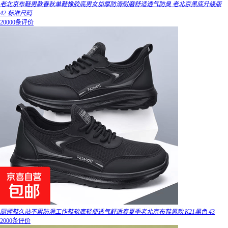
老北京布鞋男款春秋单鞋橡胶底男女加厚防滑耐磨舒适透气防臭 老北京黑底升级版
42 标准尺码
20000条评价
厨师鞋久站不累防滑工作鞋软底轻便透气舒适春夏季老北京布鞋男款 K21黑色 43
2000条评价