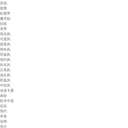
其他
套脚
松紧带
魔术贴
拉链
系带
英伦风
可爱风
甜美风
嘻哈风
军旅风
简约风
街头风
日系风
淑女风
民族风
中性风
动漫卡通
条纹
软木中底
花朵
简约
串珠
涂鸦
亮片