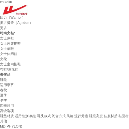
chikoku
回力（Warrior）
奥古狮登（Agsdon）
更多
时尚女鞋:
女士凉鞋
女士外穿拖鞋
女士单鞋
女士休闲鞋
女靴
女士室内拖鞋
布鞋/绣花鞋
奢侈品:
鞋靴
适用季节:
春秋
夏季
冬季
四季通用
高级选项:
鞋垫材质
适用性别
类别
鞋头款式
闭合方式
风格
流行元素
鞋跟高度
鞋底材质
鞋面材
其他
MD(PHYLON)