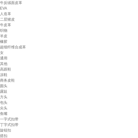
牛反绒面皮革
EVA
人造革
二层猪皮
牛皮革
织物
羊皮
橡胶
超细纤维合成革
女
通用
其他
高跟鞋
凉鞋
商务皮鞋
圆头
露趾
方头
包头
尖头
鱼嘴
一字式扣带
丁字式扣带
旋钮扣
搭扣