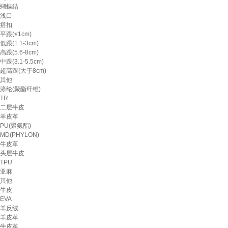
蝴蝶结
浅口
搭扣
平跟(≤1cm)
低跟(1.1-3cm)
高跟(5.6-8cm)
中跟(3.1-5.5cm)
超高跟(大于8cm)
其他
涤纶(聚酯纤维)
TR
二层牛皮
羊皮革
PU(聚氨酯)
MD(PHYLON)
牛皮革
头层牛皮
TPU
亚麻
其他
牛皮
EVA
羊反绒
羊皮革
牛皮革