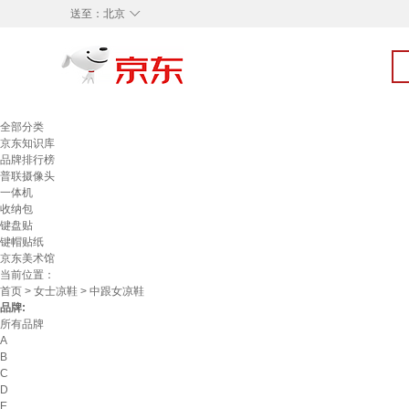
◇
送至：
北京
全部分类
京东知识库
品牌排行榜
普联摄像头
一体机
收纳包
键盘贴
键帽贴纸
京东美术馆
当前位置：
首页
>
女士凉鞋
> 中跟女凉鞋
品牌:
所有品牌
A
B
C
D
E