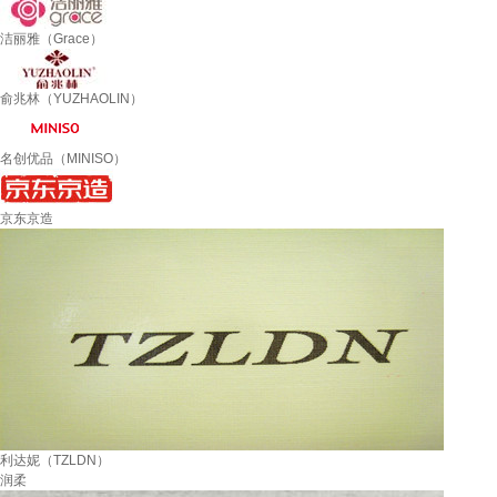
洁丽雅（Grace）
俞兆林（YUZHAOLIN）
名创优品（MINISO）
京东京造
利达妮（TZLDN）
润柔