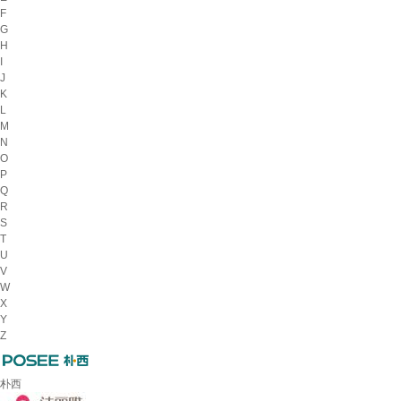
F
G
H
I
J
K
L
M
N
O
P
Q
R
S
T
U
V
W
X
Y
Z
朴西