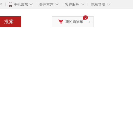
◇
◇
◇
◇
购
手机京东
关注京东
客户服务
网站导航
0
搜索
我的购物车
>