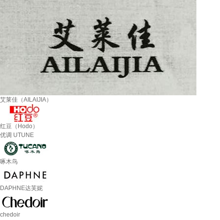
艾莱佳（AILAIJIA）
红豆（Hodo）
优调 UTUNE
啄木鸟
DAPHNE达芙妮
chedoir