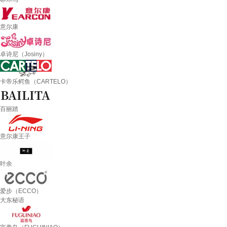
意尔康
卓诗尼（Josiny）
卡帝乐鳄鱼（CARTELO）
百丽踏
意尔康王子
叶余
爱步（ECCO）
大东秘语