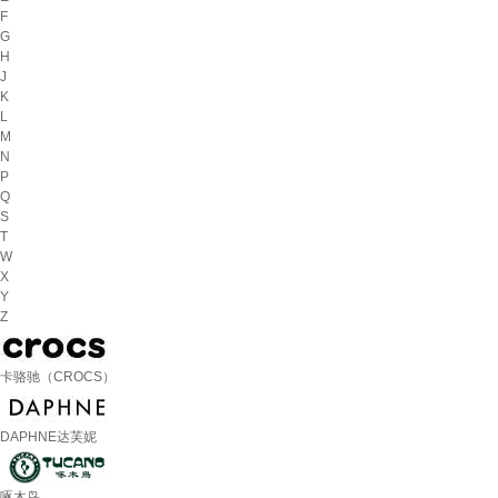
F
G
H
J
K
L
M
N
P
Q
S
T
W
X
Y
Z
卡骆驰（CROCS）
DAPHNE达芙妮
啄木鸟