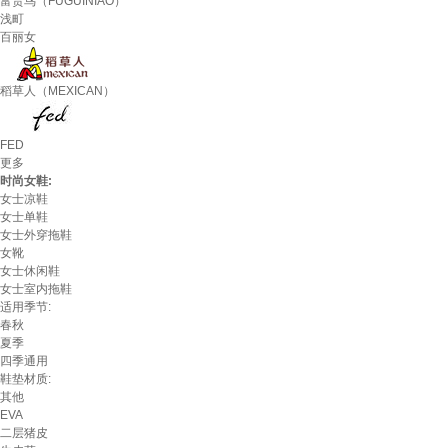
富贵鸟（FUGUINIAO）
浅町
百丽女
稻草人（MEXICAN）
FED
更多
时尚女鞋:
女士凉鞋
女士单鞋
女士外穿拖鞋
女靴
女士休闲鞋
女士室内拖鞋
适用季节:
春秋
夏季
四季通用
鞋垫材质:
其他
EVA
二层猪皮