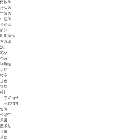
民族风
街头风
学院风
中性风
卡通风
简约
毛毛装饰
车缝线
浅口
花朵
亮片
蝴蝶结
水钻
镂空
拼色
铆钉
搭扣
一字式扣带
丁字式扣带
套脚
松紧带
系带
魔术贴
拉链
其他