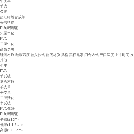
牛皮革
羊皮
橡胶
超细纤维合成革
头层猪皮
PU(聚氨酯)
头层牛皮
PVC
二层牛皮
高级选项:
鞋面材质
鞋跟高度
鞋头款式
鞋底材质
风格
流行元素
闭合方式
开口深度
上市时间
皮
其他
牛皮
EVA
羊反绒
复合材质
羊皮革
牛皮革
二层猪皮
牛反绒
PVC化纤
PU(聚氨酯)
平跟(≤1cm)
低跟(1.1-3cm)
高跟(5.6-8cm)