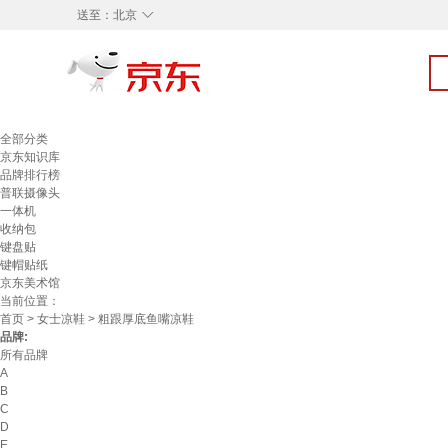
◇
送至：
北京
全部分类
京东知识库
品牌排行榜
普联摄像头
一体机
收纳包
键盘贴
键帽贴纸
京东美术馆
当前位置：
首页
>
女士凉鞋
> 粗跟厚底鱼嘴凉鞋
品牌:
所有品牌
A
B
C
D
E