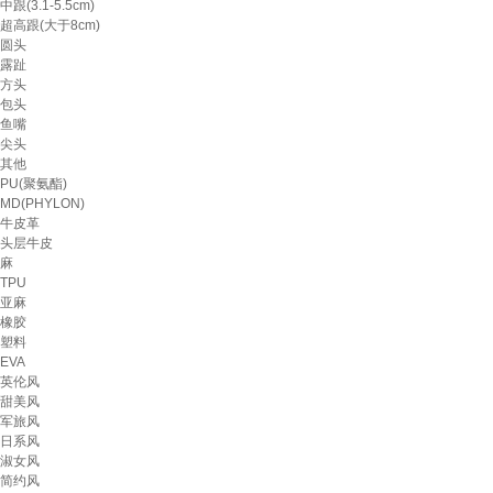
中跟(3.1-5.5cm)
超高跟(大于8cm)
圆头
露趾
方头
包头
鱼嘴
尖头
其他
PU(聚氨酯)
MD(PHYLON)
牛皮革
头层牛皮
麻
TPU
亚麻
橡胶
塑料
EVA
英伦风
甜美风
军旅风
日系风
淑女风
简约风