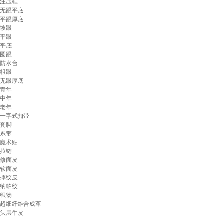
注压鞋
无跟平底
平跟厚底
坡跟
平跟
平底
圆跟
防水台
粗跟
无跟厚底
青年
中年
老年
一字式扣带
套脚
系带
魔术贴
拉链
修面皮
软面皮
摔纹皮
纳帕纹
织物
超细纤维合成革
头层牛皮