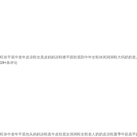
旺奈平底中老年皮凉鞋女真皮妈妈凉鞋镂平跟软底防中年女鞋休闲洞洞鞋大码奶奶老人鞋
19+
条评论
旺奈中老年平底包头妈妈凉鞋真牛皮软底女洞洞鞋女鞋老人奶奶皮凉鞋夏季牛筋底平跟舒