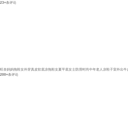
23+
条评论
旺奈妈妈拖鞋女外穿真皮软底凉拖鞋女夏平底女士防滑时尚中年老人凉鞋子室外出牛皮舒
200+
条评论