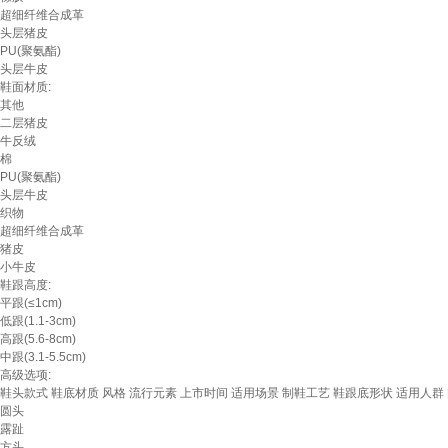
超细纤维合成革
头层猪皮
PU(聚氨酯)
头层牛皮
鞋面材质:
其他
二层猪皮
牛反绒
棉
PU(聚氨酯)
头层牛皮
织物
超细纤维合成革
猪皮
小牛皮
鞋跟高度:
平跟(≤1cm)
低跟(1.1-3cm)
高跟(5.6-8cm)
中跟(3.1-5.5cm)
高级选项:
鞋头款式
鞋底材质
风格
流行元素
上市时间
适用场景
制鞋工艺
鞋跟底形状
适用人群
圆头
露趾
方头