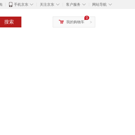
◇
◇
◇
◇
购
手机京东
关注京东
客户服务
网站导航
0
搜索
我的购物车
>