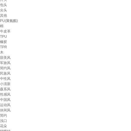
包头
尖头
其他
PU(聚氨酯)
棉
牛皮革
TPU
橡胶
TPR
木
甜美风
军旅风
简约风
民族风
中性风
小清新
森系风
性感风
中国风
运动风
休闲风
简约
浅口
花朵