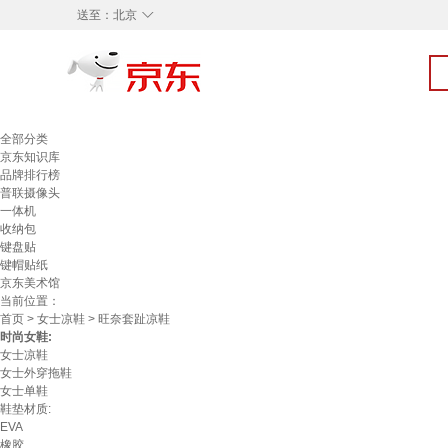
◇
送至：
北京
全部分类
京东知识库
品牌排行榜
普联摄像头
一体机
收纳包
键盘贴
键帽贴纸
京东美术馆
当前位置：
首页
>
女士凉鞋
> 旺奈套趾凉鞋
时尚女鞋:
女士凉鞋
女士外穿拖鞋
女士单鞋
鞋垫材质:
EVA
橡胶