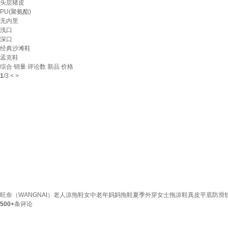
头层猪皮
PU(聚氨酯)
无内里
浅口
深口
经典沙滩鞋
孟克鞋
综合
销量
评论数
新品
价格
1
/
3
<
>
旺奈（WANGNAI）老人凉拖鞋女中老年妈妈拖鞋夏季外穿女士拖凉鞋真皮平底防滑软底 黑
500+
条评论