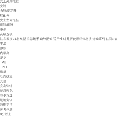
女士外穿拖鞋
女靴
布鞋/绣花鞋
鞋配件
女士室内拖鞋
雨鞋/雨靴
更多
高级选项:
鞋底厚度
板材类型
推荐场景
建议配速
适用性别
是否使用环保材质
运动系列
鞋面功
平底
厚款
内增高
尼龙
TPU
TPEE
碳板
动态碳板
其他
竞赛训练
健康慢跑
赛事竞速
场地竞训
通勤穿搭
体考体测
8分以上