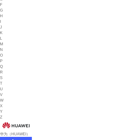
F
G
H
I
J
K
L
M
N
O
P
Q
R
S
T
U
V
W
X
Y
Z
华为（HUAWEI）