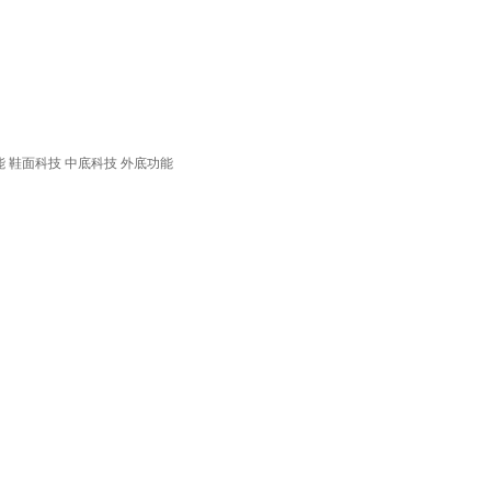
能
鞋面科技
中底科技
外底功能