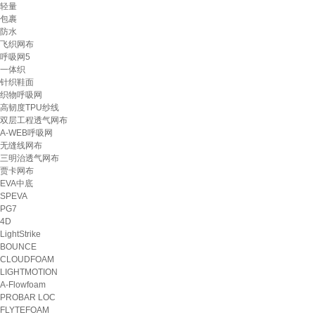
轻量
包裹
防水
飞织网布
呼吸网5
一体织
针织鞋面
织物呼吸网
高韧度TPU纱线
双层工程透气网布
A-WEB呼吸网
无缝线网布
三明治透气网布
贾卡网布
EVA中底
SPEVA
PG7
4D
LightStrike
BOUNCE
CLOUDFOAM
LIGHTMOTION
A-Flowfoam
PROBAR LOC
FLYTEFOAM