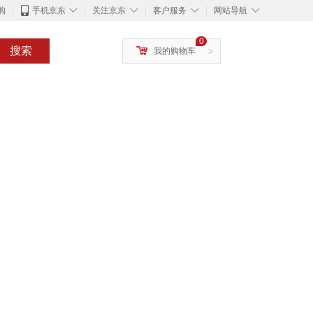
◇
◇
◇
◇
购
手机京东
关注京东
客户服务
网站导航
0
搜索
我的购物车
>