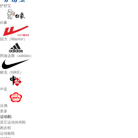
护舒宝
白象
回力（Warrior）
阿迪达斯（adidas）
耐克（NIKE）
中盐
汾酒
更多
运动鞋:
其它运动休闲鞋
跑步鞋
运动板鞋