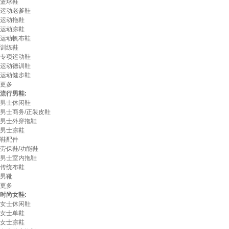
篮球鞋
运动老爹鞋
运动拖鞋
运动凉鞋
运动帆布鞋
训练鞋
专项运动鞋
运动德训鞋
运动健步鞋
更多
流行男鞋:
男士休闲鞋
男士商务/正装皮鞋
男士外穿拖鞋
男士凉鞋
鞋配件
劳保鞋/功能鞋
男士室内拖鞋
传统布鞋
男靴
更多
时尚女鞋:
女士休闲鞋
女士单鞋
女士凉鞋