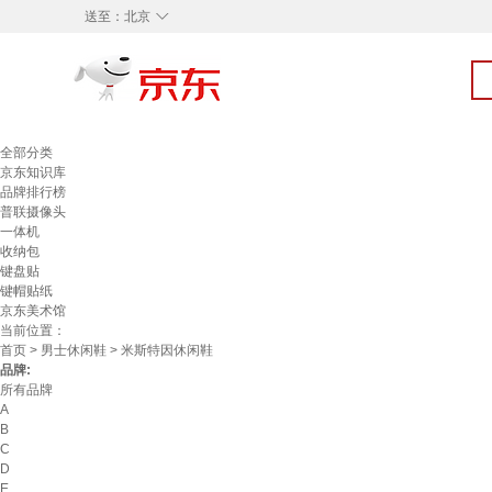
◇
送至：
北京
全部分类
京东知识库
品牌排行榜
普联摄像头
一体机
收纳包
键盘贴
键帽贴纸
京东美术馆
当前位置：
首页
>
男士休闲鞋
> 米斯特因休闲鞋
品牌:
所有品牌
A
B
C
D
E