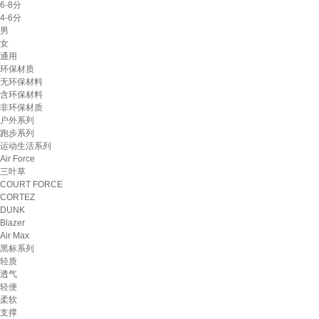
6-8分
4-6分
男
女
通用
环保材质
无环保材料
含环保材料
非环保材质
户外系列
跑步系列
运动生活系列
Air Force
三叶草
COURT FORCE
CORTEZ
DUNK
Blazer
Air Max
黑标系列
轻质
透气
轻便
柔软
支撑