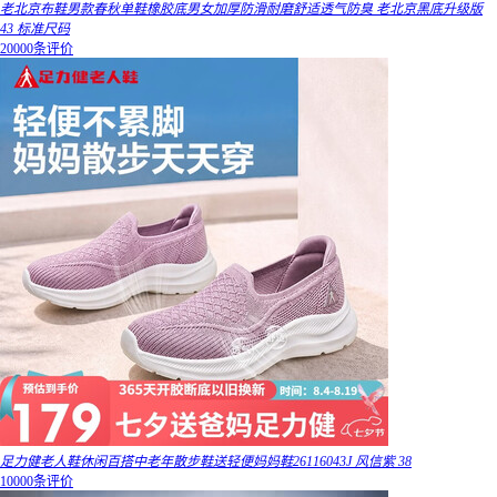
老北京布鞋男款春秋单鞋橡胶底男女加厚防滑耐磨舒适透气防臭 老北京黑底升级版
43 标准尺码
20000条评价
足力健老人鞋休闲百搭中老年散步鞋送轻便妈妈鞋26116043J 风信紫 38
10000条评价