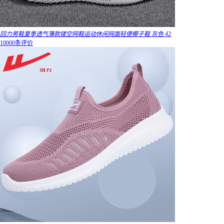
回力男鞋夏季透气薄款镂空网鞋运动休闲网面轻便椰子鞋 灰色 42
10000条评价