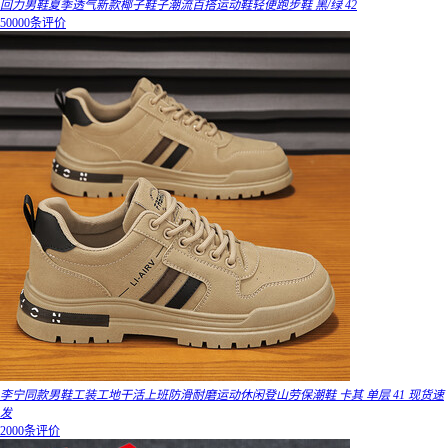
回力男鞋夏季透气新款椰子鞋子潮流百搭运动鞋轻便跑步鞋 黑/绿 42
50000条评价
李宁同款男鞋工装工地干活上班防滑耐磨运动休闲登山劳保潮鞋 卡其 单层 41 现货速
发
2000条评价