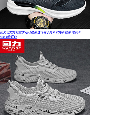
回力官方男鞋夏季运动鞋男透气鞋子男新款跑步鞋男 黑灰 41
50000条评价