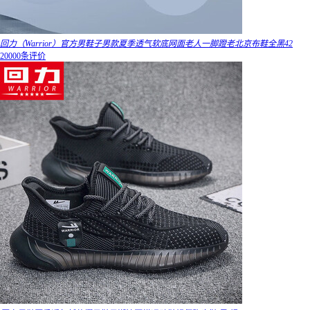
回力（Warrior）官方男鞋子男款夏季透气软底网面老人一脚蹬老北京布鞋全黑42
20000条评价