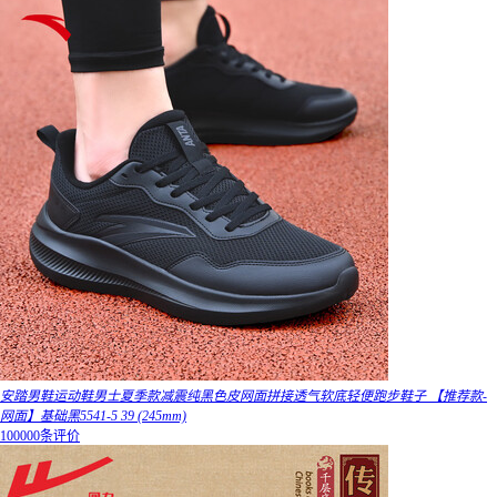
安踏男鞋运动鞋男士夏季款减震纯黑色皮网面拼接透气软底轻便跑步鞋子 【推荐款-
网面】基础黑5541-5 39 (245mm)
100000条评价