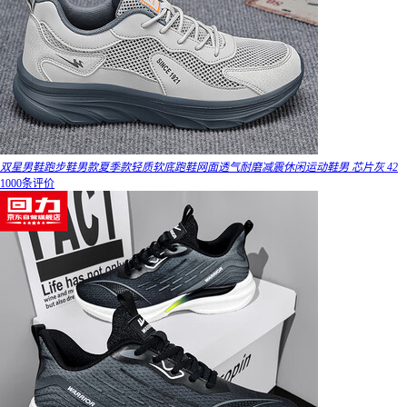
双星男鞋跑步鞋男款夏季款轻质软底跑鞋网面透气耐磨减震休闲运动鞋男 芯片灰 42
1000条评价