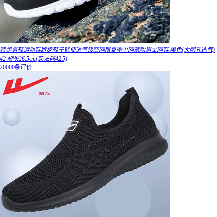
特步男鞋运动鞋跑步鞋子轻便透气镂空网眼夏季单网薄款男士网鞋 黑色(大网孔透气)
42 脚长26.5cm(新法码42.5)
20000条评价