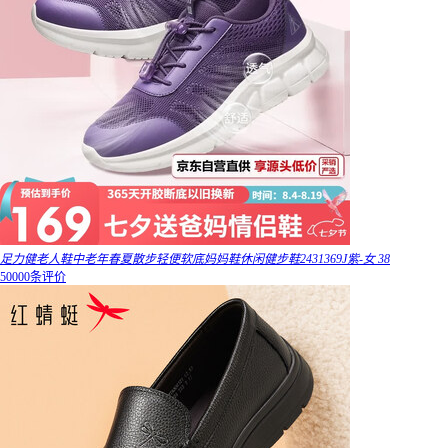
足力健老人鞋中老年春夏散步轻便软底妈妈鞋休闲健步鞋2431369J紫-女 38
50000条评价