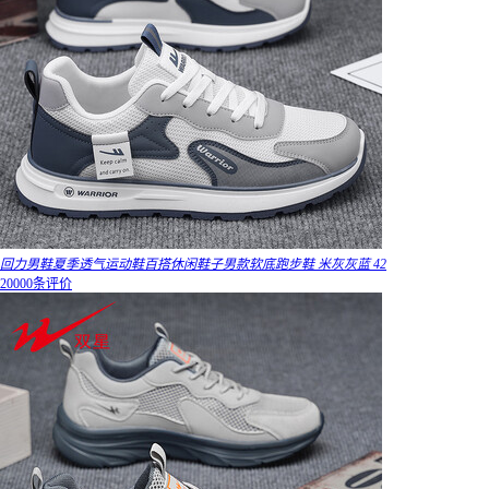
回力男鞋夏季透气运动鞋百搭休闲鞋子男款软底跑步鞋 米灰灰蓝 42
20000条评价