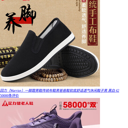
回力（Warrior）一脚蹬男鞋传统布鞋男爸爸鞋软底舒适透气休闲鞋子男 黑白 42
50000条评价