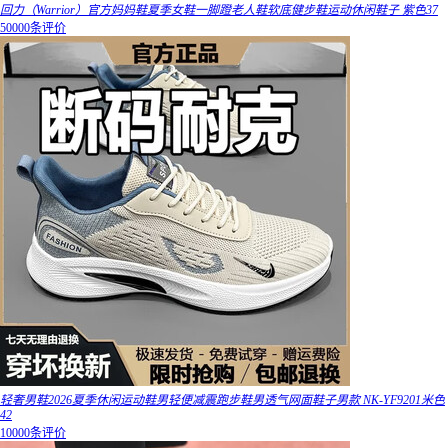
回力（Warrior）官方妈妈鞋夏季女鞋一脚蹬老人鞋软底健步鞋运动休闲鞋子 紫色37
50000条评价
轻奢男鞋2026夏季休闲运动鞋男轻便减震跑步鞋男透气网面鞋子男款 NK-YF9201米色
42
10000条评价