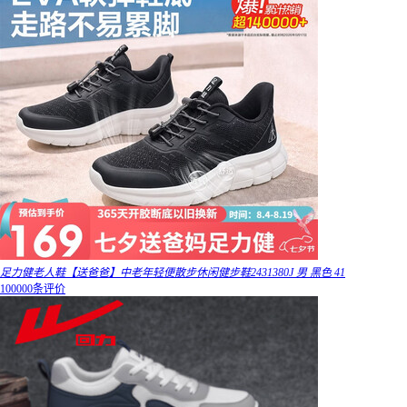
足力健老人鞋【送爸爸】中老年轻便散步休闲健步鞋2431380J 男 黑色 41
100000条评价