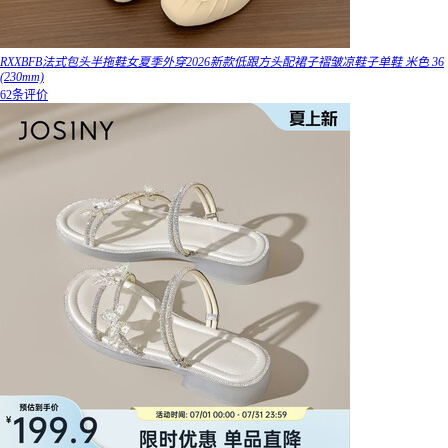
RXXBFB法式包头半拖鞋女夏季外穿2026新款低跟方头配裙子褶皱凉鞋子单鞋 米色 36
(230mm)
62条评价