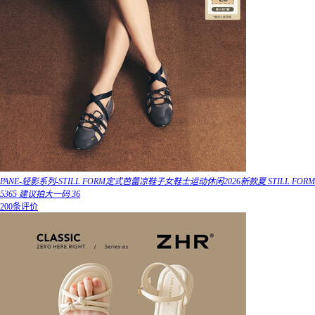
PANE-轻影系列-STILL FORM定式芭蕾凉鞋子女鞋士运动休闲2026新款夏 STILL FORM
5365 建议拍大一码 36
200条评价