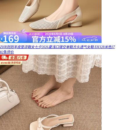
ZHR则则羊皮垫凉鞋女七夕2026夏浅口镂空单鞋方头透气女鞋 EH328米色37
82条评价