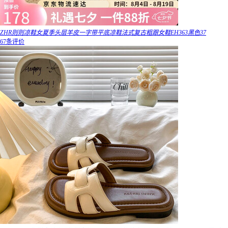
ZHR则则凉鞋女夏季头层羊皮一字带平底凉鞋法式复古粗跟女鞋EH363黑色37
67条评价