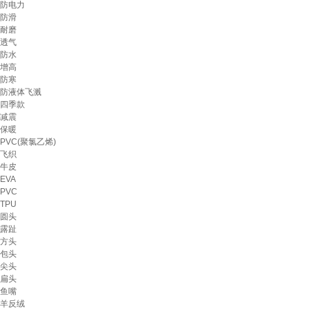
防电力
防滑
耐磨
透气
防水
增高
防寒
防液体飞溅
四季款
减震
保暖
PVC(聚氯乙烯)
飞织
牛皮
EVA
PVC
TPU
圆头
露趾
方头
包头
尖头
扁头
鱼嘴
羊反绒