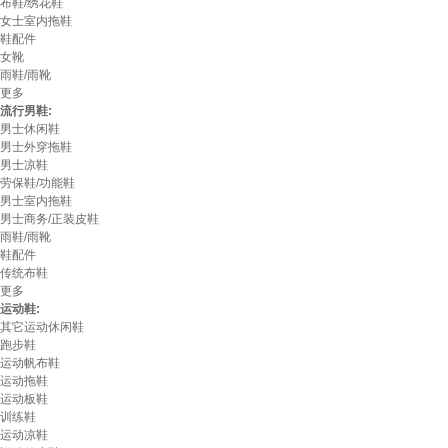
布鞋/绣花鞋
女士室内拖鞋
鞋配件
女靴
雨鞋/雨靴
更多
流行男鞋:
男士休闲鞋
男士外穿拖鞋
男士凉鞋
劳保鞋/功能鞋
男士室内拖鞋
男士商务/正装皮鞋
雨鞋/雨靴
鞋配件
传统布鞋
更多
运动鞋:
其它运动休闲鞋
跑步鞋
运动帆布鞋
运动拖鞋
运动板鞋
训练鞋
运动凉鞋