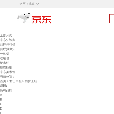
◇
送至：
北京
全部分类
京东知识库
品牌排行榜
普联摄像头
一体机
收纳包
键盘贴
键帽贴纸
京东美术馆
当前位置：
首页
>
女士单鞋
> 白护士鞋
品牌:
所有品牌
A
B
C
D
E