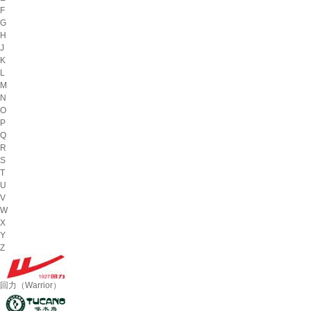
F
G
H
J
K
L
M
N
O
P
Q
R
S
T
U
V
W
X
Y
Z
回力（Warrior）