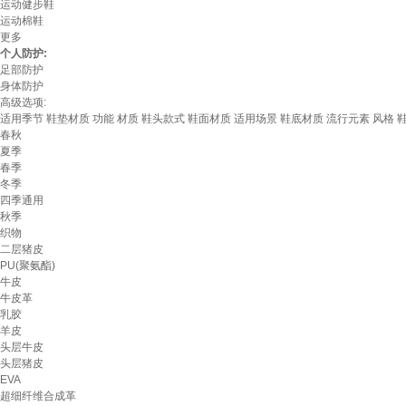
运动健步鞋
运动棉鞋
更多
个人防护:
足部防护
身体防护
高级选项:
适用季节
鞋垫材质
功能
材质
鞋头款式
鞋面材质
适用场景
鞋底材质
流行元素
风格
春秋
夏季
春季
冬季
四季通用
秋季
织物
二层猪皮
PU(聚氨酯)
牛皮
牛皮革
乳胶
羊皮
头层牛皮
头层猪皮
EVA
超细纤维合成革