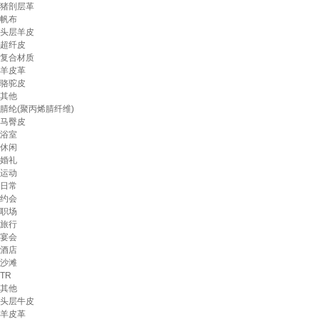
猪剖层革
帆布
头层羊皮
超纤皮
复合材质
羊皮革
骆驼皮
其他
腈纶(聚丙烯腈纤维)
马臀皮
浴室
休闲
婚礼
运动
日常
约会
职场
旅行
宴会
酒店
沙滩
TR
其他
头层牛皮
羊皮革