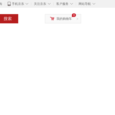
◇
◇
◇
◇
购
手机京东
关注京东
客户服务
网站导航
0
搜索
我的购物车
>