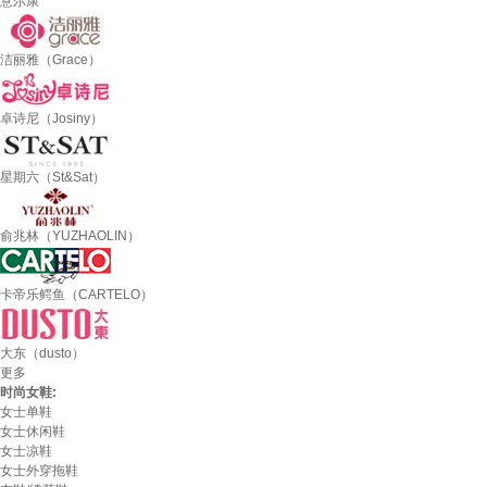
意尔康
洁丽雅（Grace）
卓诗尼（Josiny）
星期六（St&Sat）
俞兆林（YUZHAOLIN）
卡帝乐鳄鱼（CARTELO）
大东（dusto）
更多
时尚女鞋:
女士单鞋
女士休闲鞋
女士凉鞋
女士外穿拖鞋