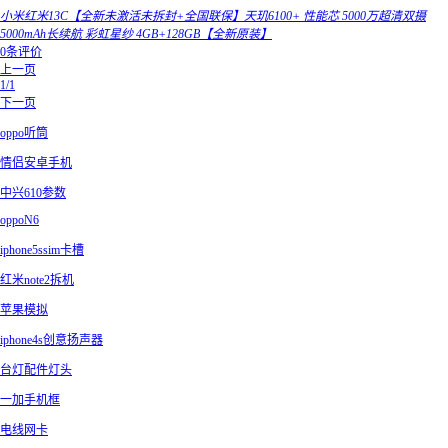
小米红米13C【全新未激活未拆封+全国联保】天玑6100+ 性能芯 5000万超清双摄
5000mAh长续航 彩虹星纱 4GB+128GB【全新原装】
0条评价
上一页
1/1
下一页
oppo听筒
情侣安卓手机
中兴610参数
oppoN6
iphone5ssim卡槽
红米note2拆机
苹果模拟
iphone4s创意扬声器
台灯配件灯头
一加手机框
电线网卡