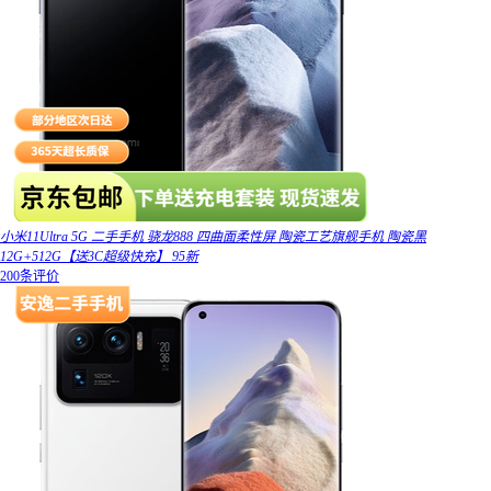
小米11Ultra 5G 二手手机 骁龙888 四曲面柔性屏 陶瓷工艺旗舰手机 陶瓷黑
12G+512G【送3C超级快充】 95新
200条评价