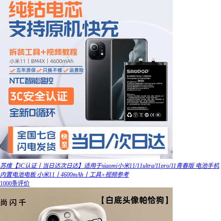
苏维【3C认证丨当日达次日达】适用于xiaomi小米11/11ultra/11pro/11青春版 电池手机
内置电池电板 小米11丨4600mAh丨工具+视频参考
1000条评价