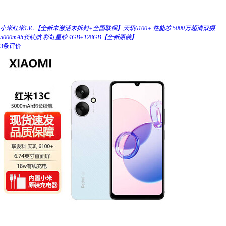
小米红米13C【全新未激活未拆封+全国联保】天玑6100+ 性能芯 5000万超清双摄
5000mAh长续航 彩虹星纱 4GB+128GB【全新原装】
3条评价