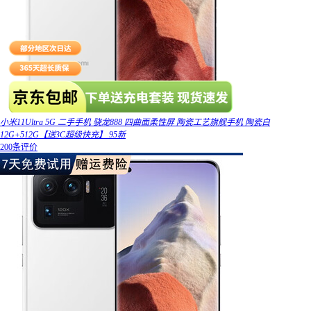
小米11Ultra 5G 二手手机 骁龙888 四曲面柔性屏 陶瓷工艺旗舰手机 陶瓷白
12G+512G【送3C超级快充】 95新
200条评价