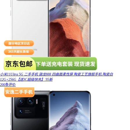
小米11Ultra 5G 二手手机 骁龙888 四曲面柔性屏 陶瓷工艺旗舰手机 陶瓷白
12G+256G【送3C超级快充】 95新
200条评价