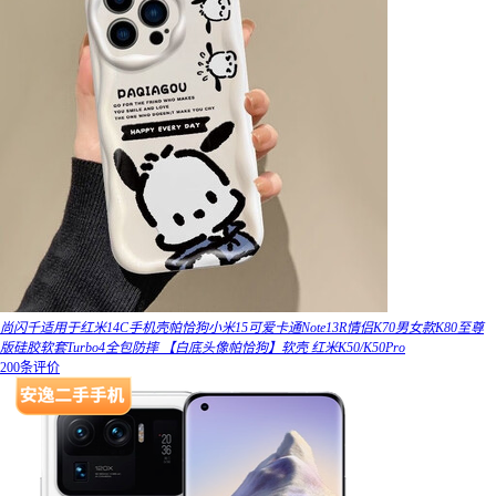
尚闪千适用于红米14C手机壳帕恰狗小米15可爱卡通Note13R情侣K70男女款K80至尊
版硅胶软套Turbo4全包防摔 【白底头像帕恰狗】软壳 红米K50/K50Pro
200条评价