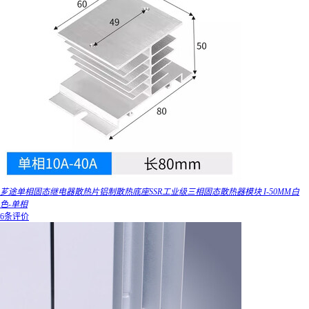
芗途单相固态继电器散热片铝制散热底座SSR工业级三相固态散热器模块 I-50MM白
色-单相
6条评价