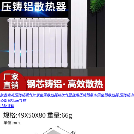
歆普森高压铸铝暖气片双金属散热器煤改气壁挂用压铸铝集中供全铝散热器 压铸铝中
心距 600mm*1柱
15条评价