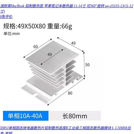
澳颜莱MacBook 铝制散热垫 苹果笔记本散热器 11-14寸 可360°旋转 ug-cl1103-13(11-12
寸)
0条评价
XMSJ单相固态继电器散热片铝制散热底座R工业级三相固态散热器模块 I- I-50MM白
色-单相