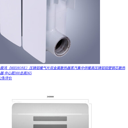
糜鸿（MIEHONE）压铸铝暖气片双金属散热器蒸汽集中供暖高压铸铝铝壁钢芯散热
器 中心距300总高365
2条评价