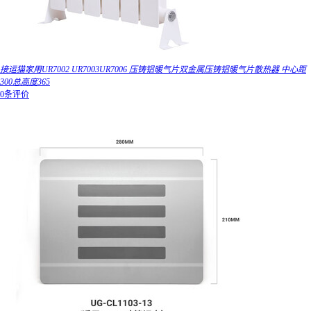
接运猫家用UR7002 UR7003UR7006 压铸铝暖气片双金属压铸铝暖气片散热器 中心距
300总高度365
0条评价