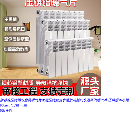
歆普森压铸铝双金属暖气片家用压铸复合水暖散热器双水道蒸汽暖气片 压铸铝中心距
600mm*12柱 一组
0条评价