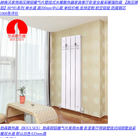
赫格沃家用高压铸铝暖气片壁挂式水暖散热器家装客厅卧室全屋采暖强防腐 【高压铸
铝】80*85系列 单水道 高300mm中心距 单柱价格 支持定制 航空铝锭 防腐钢芯
1000条评价
勃森散热器（BOULSEN）勃森铜铝暖气片家用水暖 卧室客厅明装壁挂式纯铜管自采
暖双水道 默认白色 635mm高