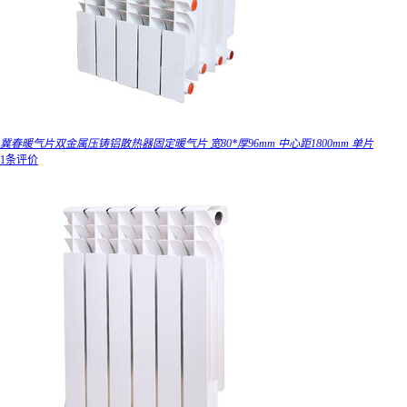
冀春暖气片双金属压铸铝散热器固定暖气片 宽80*厚96mm 中心距1800mm 单片
1条评价