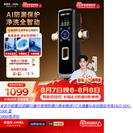
安吉尔前置过滤器D3叠片家用防爆25微米精滤15T大通量AI自动感应冲洗J3625-SDG-
5000 型
50000条评价