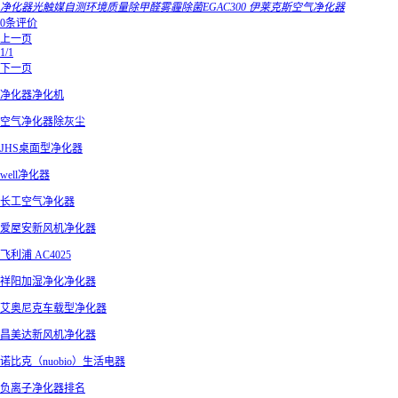
净化器光触媒自测环境质量除甲醛雾霾除菌EGAC300 伊莱克斯空气净化器
0条评价
上一页
1/1
下一页
净化器净化机
空气净化器除灰尘
JHS桌面型净化器
well净化器
长工空气净化器
爱屋安新风机净化器
飞利浦 AC4025
祥阳加湿净化净化器
艾奥尼克车载型净化器
昌美达新风机净化器
诺比克（nuobio）生活电器
负离子净化器排名