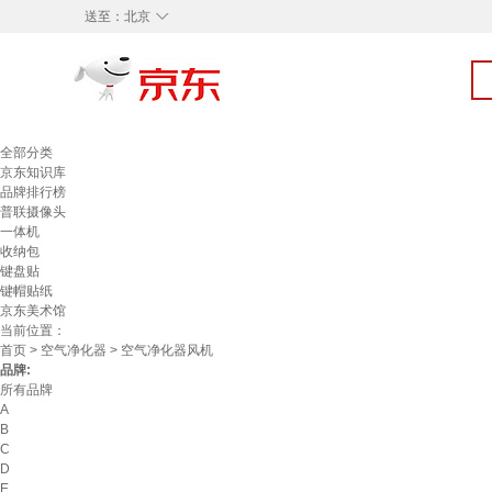
◇
送至：
北京
全部分类
京东知识库
品牌排行榜
普联摄像头
一体机
收纳包
键盘贴
键帽贴纸
京东美术馆
当前位置：
首页
>
空气净化器
> 空气净化器风机
品牌:
所有品牌
A
B
C
D
E