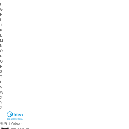
F
G
H
I
J
K
L
M
N
O
P
Q
R
S
T
U
V
W
X
Y
Z
美的（Midea）