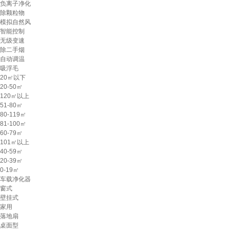
负离子净化
除颗粒物
模拟自然风
智能控制
无级变速
除二手烟
自动调温
吸浮毛
20㎡以下
20-50㎡
120㎡以上
51-80㎡
80-119㎡
81-100㎡
60-79㎡
101㎡以上
40-59㎡
20-39㎡
0-19㎡
车载净化器
窗式
壁挂式
家用
落地扇
桌面型