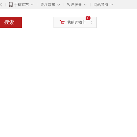
◇
◇
◇
◇
购
手机京东
关注京东
客户服务
网站导航
0
搜索
我的购物车
>