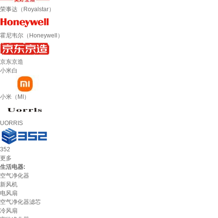
荣事达（Royalstar）
霍尼韦尔（Honeywell）
京东京造
小米白
小米（MI）
UORRIS
352
更多
生活电器:
空气净化器
新风机
电风扇
空气净化器滤芯
冷风扇