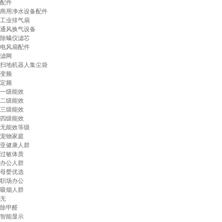
配件
商用净水设备配件
工业排气扇
通风换气设备
除螨仪滤芯
电风扇配件
滤网
扫地机器人集尘袋
变频
定频
一级能效
二级能效
三级能效
四级能效
无能效等级
宠物家庭
亚健康人群
过敏体质
办公人群
母婴优选
职场办公
吸烟人群
无
除甲醛
智能显示