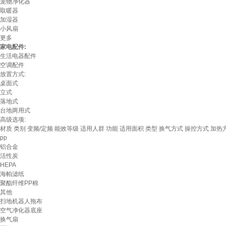
宠物净化器
取暖器
加湿器
小风扇
更多
家电配件:
生活电器配件
空调配件
放置方式:
桌面式
立式
落地式
台地两用式
高级选项:
材质
类别
变频/定频
能效等级
适用人群
功能
适用面积
类型
换气方式
操控方式
加热
pp
铝合金
活性炭
HEPA
海帕滤纸
聚酯纤维PP棉
其他
扫地机器人拖布
空气净化器底座
换气扇