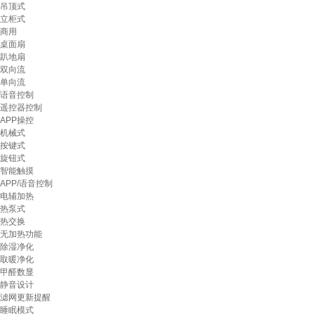
吊顶式
立柜式
商用
桌面扇
趴地扇
双向流
单向流
语音控制
遥控器控制
APP操控
机械式
按键式
旋钮式
智能触摸
APP/语音控制
电辅加热
热泵式
热交换
无加热功能
除湿净化
取暖净化
甲醛数显
静音设计
滤网更新提醒
睡眠模式