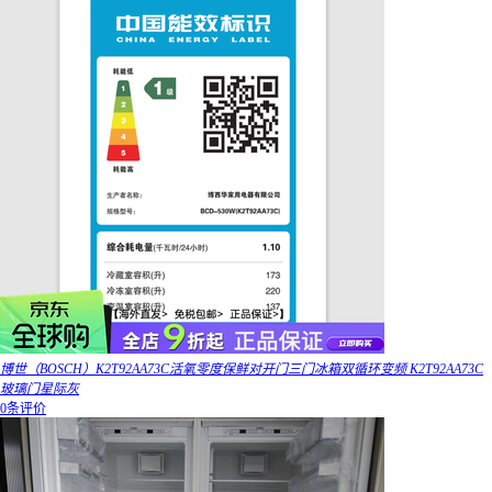
博世（BOSCH）K2T92AA73C活氧零度保鲜对开门三门冰箱双循环变频 K2T92AA73C
玻璃门星际灰
0条评价