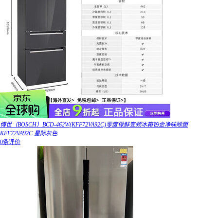
博世（BOSCH）BCD-462W(KFF72VA92C)零度保鲜变频冰箱铂金净味除菌
KFF72VA92C 星际灰色
0条评价