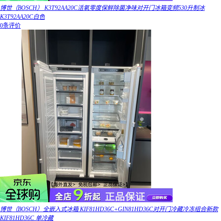
博世（BOSCH） K3T92AA20C活氧零度保鲜除菌净味对开门冰箱变频530升制冰
K3T92AA20C白色
0条评价
博世（BOSCH）全嵌入式冰箱 KIF81HD36C+GIN81HD36C对开门冷藏冷冻组合新款
KIF81HD36C 单冷藏