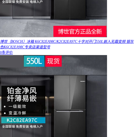
博世（BOSCH）冰箱 K6C82EA98C/K2C82EA97C十字对开门550L嵌入无霜变频 银灰
色K6C82EA98C专卖店渠道型号
0条评价