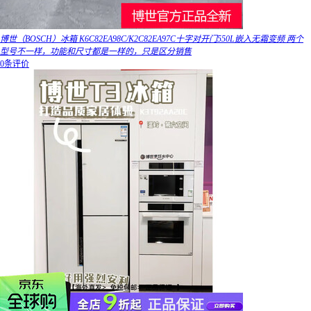
博世（BOSCH）冰箱 K6C82EA98C/K2C82EA97C十字对开门550L嵌入无霜变频 两个
型号不一样，功能和尺寸都是一样的，只是区分销售
0条评价