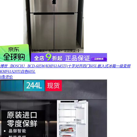
博世（BOSCH） BCD-605W(KMF61A45TI)十字对开四门605L嵌入式冰箱一级变频
KMF61A20TI白色605L
0条评价