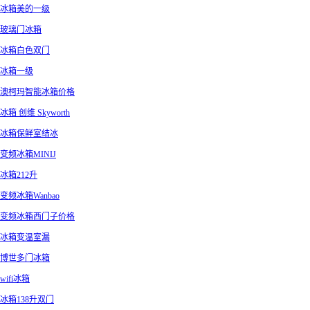
冰箱美的一级
玻璃门冰箱
冰箱白色双门
冰箱一级
澳柯玛智能冰箱价格
冰箱 创维 Skyworth
冰箱保鲜室结冰
变频冰箱MINIJ
冰箱212升
变频冰箱Wanbao
变频冰箱西门子价格
冰箱变温室漏
博世多门冰箱
wifi冰箱
冰箱138升双门