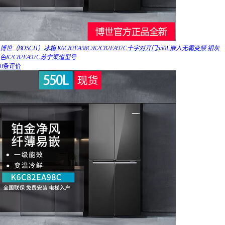
博世（BOSCH）冰箱 K6C82EA98C/K2C82EA97C十字对开门550L嵌入无霜变频 银灰
色K2C82EA97C苏宁渠道型号
0条评价