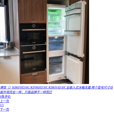
博世（）KI86FHD30C/KIF86HD30C/KI86NAD30C全嵌入式冰箱无霜 两个型号尺寸功
能外观完全一样，只是品牌不一样而已
0条评价
上一页
1/1
下一页