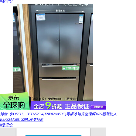
0条评价
博世（BOSCH）BCD-529W(K9F82AA50C)零嵌冰箱真空保鲜M8S超薄嵌入
K9F82AA50C 529L沙尔特蓝
0条评价