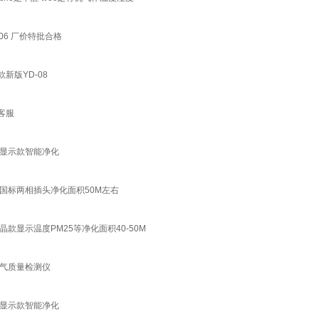
6 厂价特批合格
新版YD-08
客服
晶显示款智能净化
国标两相插头净化面积50M左右
显示温度PM25等净化面积40-50M
空气质量检测仪
晶显示款智能净化