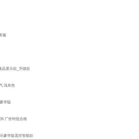
客服
液晶显示款_升级款
气 浅灰色
豪华版
6 厂价特批合格
显示豪华版遥控智能款