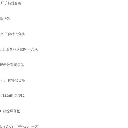
 厂价特批合格
豪华版
6 厂价特批合格
以上 现货品牌如图 不含税
晶显示款智能净化
6 厂价特批合格
品牌如图 印花版
0_触控屏幕版
-08)_(净化20m平方)