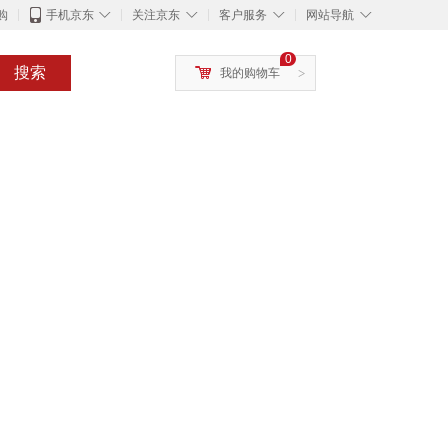
◇
◇
◇
◇
购
手机京东
关注京东
客户服务
网站导航
0
搜索
我的购物车
>