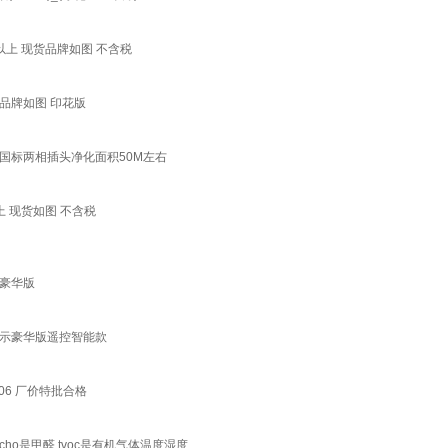
以上 现货品牌如图 不含税
品牌如图 印花版
国标两相插头净化面积50M左右
 现货如图 不含税
豪华版
显示豪华版遥控智能款
6 厂价特批合格
ho是甲醛 tvoc是有机气体温度湿度