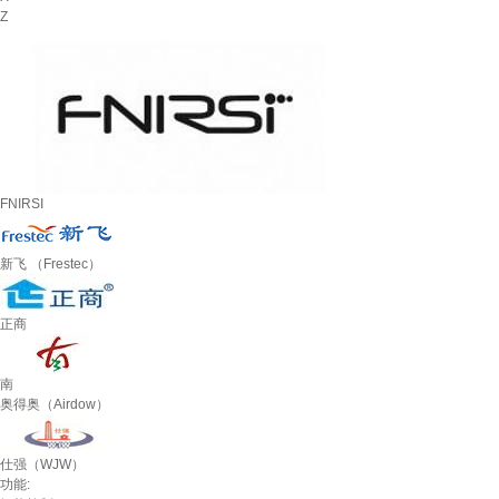
Z
FNIRSI
新飞 （Frestec）
正商
南
奥得奥（Airdow）
仕强（WJW）
功能: