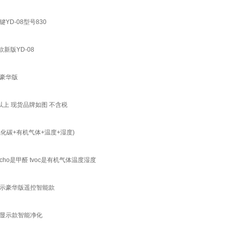
D-08型号830
新版YD-08
豪华版
以上 现货品牌如图 不含税
化碳+有机气体+温度+湿度)
ho是甲醛 tvoc是有机气体温度湿度
显示豪华版遥控智能款
晶显示款智能净化