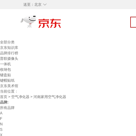
◇
送至：
北京
全部分类
京东知识库
品牌排行榜
普联摄像头
一体机
收纳包
键盘贴
键帽贴纸
京东美术馆
当前位置：
首页
>
空气净化器
> 河南家用空气净化器
品牌:
所有品牌
A
F
N
S
X