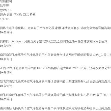
智能控制
除甲醛
除PM2.5
综合
销量
评论数
新品
价格
1
/
1
<
>
回风式电子净化风口 光氢离子空气净化器 家用 详情咨询客服 规格定金价格详情咨询
0+
条评论
奥得奥（Airdow）河南负离子空气净化器复合滤网除尘除甲醛异味雾霾家用卧室内
0+
条评论
南河南新飞负离子空气净化器家用小型智能复合过滤网除甲醛烟消毒机 白色_白云山
0+
条评论
正商 空气净化器家用除甲醛JH-1706智能静音超大风量PM2.5负离子消毒杀菌净化空
0+
条评论
新飞河南新飞负离子空气净化器家用除烟异味甲醛小型卧室商务礼品 白云山液晶显示
0+
条评论
新飞河南新飞负离子空气净化器家用除烟异味甲醛小型卧室商务礼品 白色 扬子 YD一0
0+
条评论
南河南新飞扬负离子空气净化器除甲醛二手烟味灰尘家用宠物毛消毒机 白云山液晶