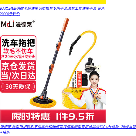
KARCHER德国卡赫洗车毛巾擦车专用手套洗车工具洗车手套 黄色
20000条评价
漫德莱 洗车拖把软毛不伤车长柄伸缩弯杆擦车刷车专用神器雪尼尔-升级款+20米水管
+接头