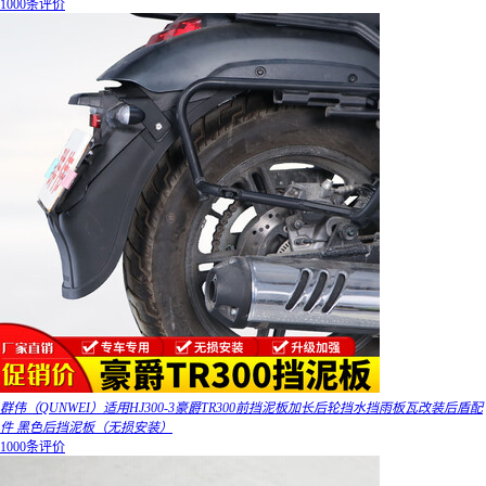
1000条评价
群伟（QUNWEI）适用HJ300-3豪爵TR300前挡泥板加长后轮挡水挡雨板瓦改装后盾配
件 黑色后挡泥板（无损安装）
1000条评价