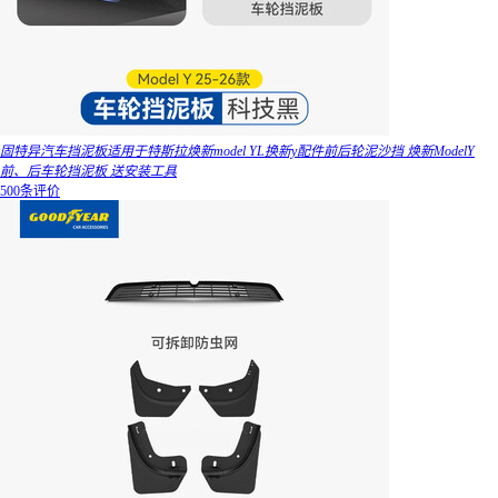
固特异汽车挡泥板适用于特斯拉焕新model YL换新y配件前后轮泥沙挡 焕新ModelY
前、后车轮挡泥板 送安装工具
500条评价