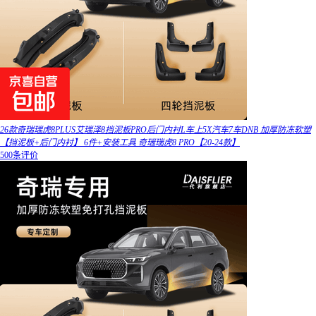
26款奇瑞瑞虎8PLUS艾瑞泽8挡泥板PRO后门内衬L车上5X汽车7车DNB 加厚防冻软塑
【挡泥板+后门内衬】 6件+安装工具 奇瑞瑞虎8 PRO【20-24款】
500条评价