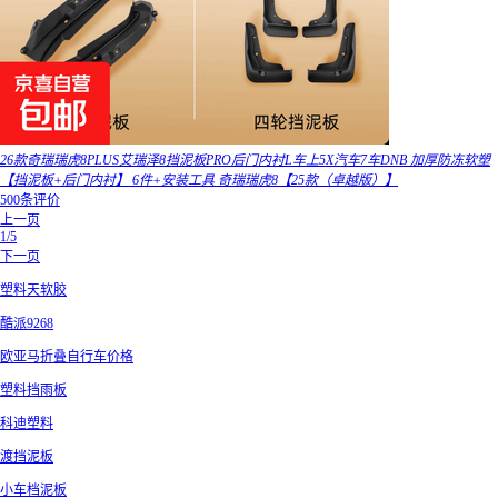
26款奇瑞瑞虎8PLUS艾瑞泽8挡泥板PRO后门内衬L车上5X汽车7车DNB 加厚防冻软塑
【挡泥板+后门内衬】 6件+安装工具 奇瑞瑞虎8【25款（卓越版）】
500条评价
上一页
1/5
下一页
塑料天软胶
酷派9268
欧亚马折叠自行车价格
塑料挡雨板
科迪塑料
渡挡泥板
小车档泥板