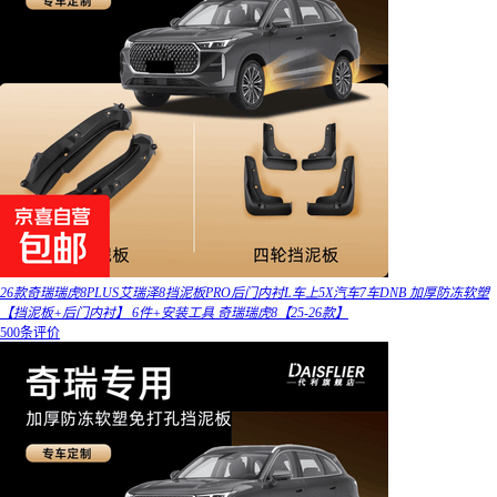
26款奇瑞瑞虎8PLUS艾瑞泽8挡泥板PRO后门内衬L车上5X汽车7车DNB 加厚防冻软塑
【挡泥板+后门内衬】 6件+安装工具 奇瑞瑞虎8【25-26款】
500条评价