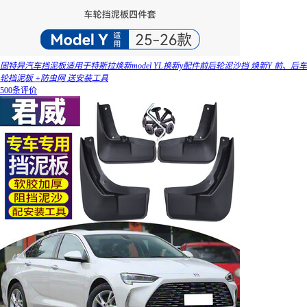
固特异汽车挡泥板适用于特斯拉焕新model YL换新y配件前后轮泥沙挡 焕新Y 前、后车
轮挡泥板 +防虫网 送安装工具
500条评价