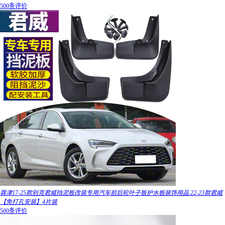
500条评价
霖津17-25款别克君威挡泥板改装专用汽车前后轮叶子板护水板装饰用品 22-23款君威
【免打孔安装】4片装
500条评价