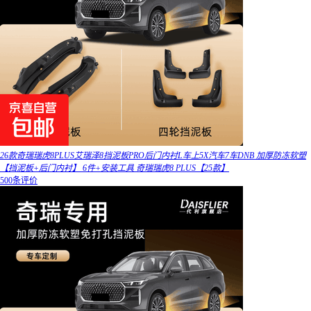
26款奇瑞瑞虎8PLUS艾瑞泽8挡泥板PRO后门内衬L车上5X汽车7车DNB 加厚防冻软塑
【挡泥板+后门内衬】 6件+安装工具 奇瑞瑞虎8 PLUS【25款】
500条评价