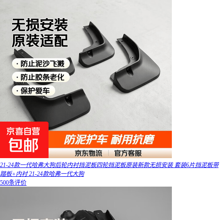
21-24款一代哈弗大狗后轮内衬挡泥板四轮挡泥板原装新款无损安装 套装6片挡泥板带
踏板+内衬 21-24款哈弗一代大狗
500条评价