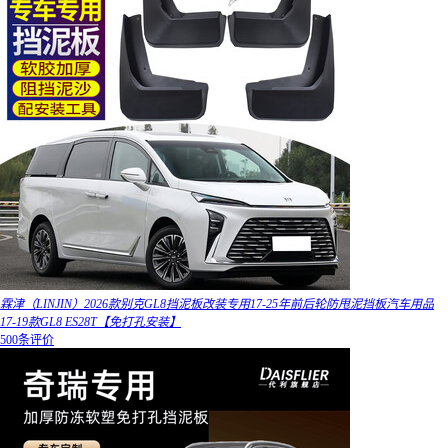
霖津（LINJIN）2026款别克GL8挡泥板改装专用17-25年前后轮防甩泥挡板汽车用品
17-19款GL8 ES28T【免打孔安装】
500条评价