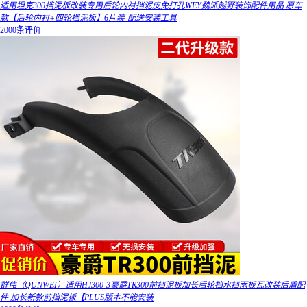
适用坦克300挡泥板改装专用后轮内衬挡泥皮免打孔WEY魏派越野装饰配件用品 原车
款【后轮内衬+四轮挡泥板】6片装-配送安装工具
2000条评价
群伟（QUNWEI）适用HJ300-3豪爵TR300前挡泥板加长后轮挡水挡雨板瓦改装后盾配
件 加长新款前挡泥板【PLUS版本不能安装