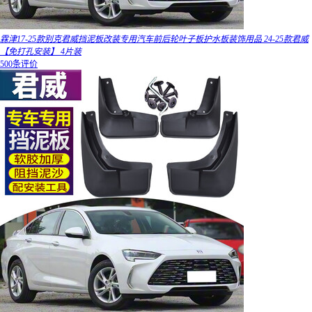
霖津17-25款别克君威挡泥板改装专用汽车前后轮叶子板护水板装饰用品 24-25款君威
【免打孔安装】 4片装
500条评价