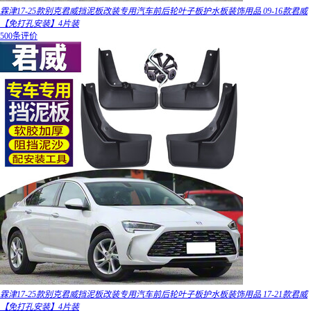
霖津17-25款别克君威挡泥板改装专用汽车前后轮叶子板护水板装饰用品 09-16款君威
【免打孔安装】4片装
500条评价
霖津17-25款别克君威挡泥板改装专用汽车前后轮叶子板护水板装饰用品 17-21款君威
【免打孔安装】4片装