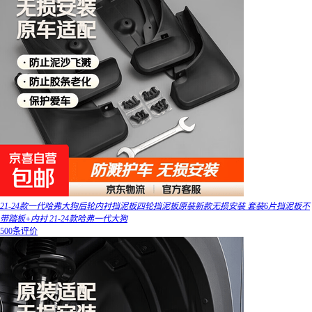
21-24款一代哈弗大狗后轮内衬挡泥板四轮挡泥板原装新款无损安装 套装6片挡泥板不
带踏板+内衬 21-24款哈弗一代大狗
500条评价