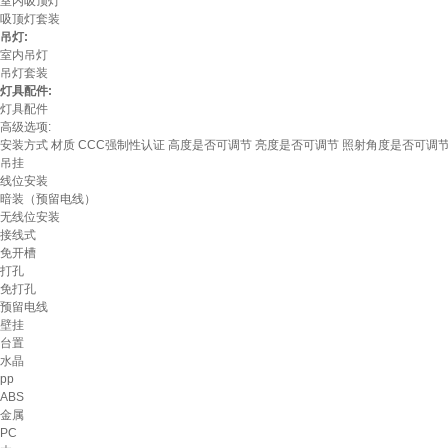
室内吸顶灯
吸顶灯套装
吊灯:
室内吊灯
吊灯套装
灯具配件:
灯具配件
高级选项:
安装方式
材质
CCC强制性认证
高度是否可调节
亮度是否可调节
照射角度是否可调
吊挂
线位安装
暗装（预留电线）
无线位安装
接线式
免开槽
打孔
免打孔
预留电线
壁挂
台置
水晶
pp
ABS
金属
PC