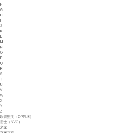
F
G
H
I
J
K
L
M
N
O
P
Q
R
S
T
U
V
W
X
Y
Z
欧普照明（OPPLE）
雷士（NVC）
米家
京东京造