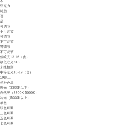
木
亚克力
树脂
否
是
可调节
不可调节
可调节
不可调节
可调节
不可调节
低眩光13-16（含）
极低眩光≤13
未经检测
中等眩光16-19（含）
19以上
多种色温
暖光（3300K以下）
自然光（3300K-5000K）
冷光（5000K以上）
单色
双色可调
三色可调
五色可调
七色可调