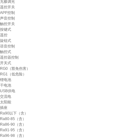
无极调光
遥控开关
APP控制
声音控制
触控开关
按键式
遥控
旋钮式
语音控制
触控式
遥控器控制
开关式
RG0（豁免伤害）
RG1（低危险）
锂电池
干电池
USB供电
交流电
太阳能
插座
Ra90以下（含）
Ra80-85（含）
Ra86-90（含）
Ra91-95（含）
Ra96-98（含）