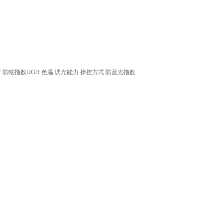
节
防眩指数UGR
色温
调光能力
操控方式
防蓝光指数