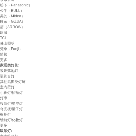
松下（Panasonic）
公牛（BULL）
美的（Midea）
顾家（GUJIA）
箭（ARROW）
欧派
TCL
佛山照明
梵季（Fanji）
简顿
更多
家居类灯饰:
装饰落地灯
装饰台灯
其他氛围类灯饰
室内壁灯
小夜灯/拍拍灯
灯串
投影灯/星空灯
奇光板/量子灯
橱柜灯
镜前灯/化妆灯
更多
吸顶灯: