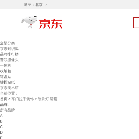
◇
送至：
北京
全部分类
京东知识库
品牌排行榜
普联摄像头
一体机
收纳包
键盘贴
键帽贴纸
京东美术馆
当前位置：
首页
>
车门拉手装饰
> 装饰灯 诺度
品牌:
所有品牌
A
B
C
D
E