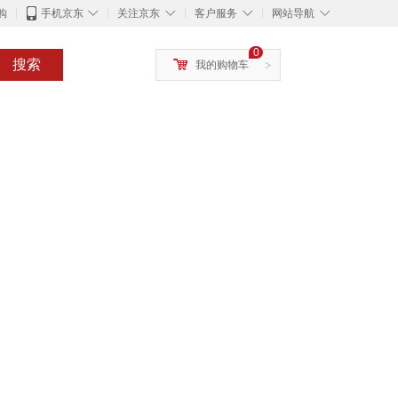
◇
◇
◇
◇
购
手机京东
关注京东
客户服务
网站导航
0
搜索
我的购物车
>