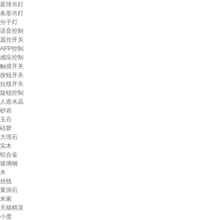
星球吊灯
条形吊灯
分子灯
语音控制
遥控开关
APP控制
感应控制
触摸开关
按钮开关
拉线开关
旋钮控制
人造水晶
砂岩
玉石
硅胶
大理石
实木
铝合金
玻璃钢
木
丝线
黄洞石
米家
天猫精灵
小度