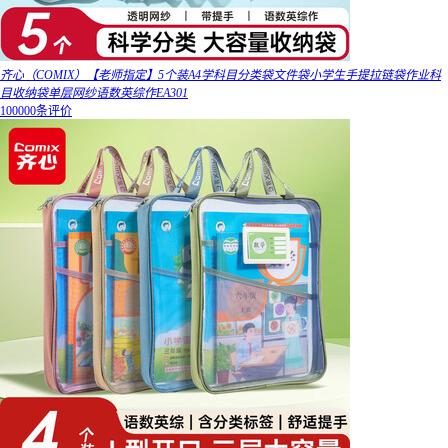
齐心（COMIX）【老师指定】5个装A4学科目分类袋文件袋小学生手提拉链袋作业科
目收纳袋单层网纱语数英综作EA301
100000条评价