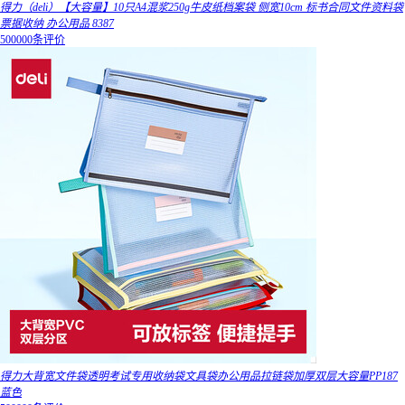
得力（deli）【大容量】10只A4混浆250g牛皮纸档案袋 侧宽10cm 标书合同文件资料袋
票据收纳 办公用品 8387
500000条评价
得力大背宽文件袋透明考试专用收纳袋文具袋办公用品拉链袋加厚双层大容量PP187
蓝色