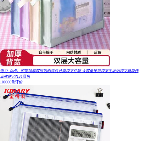
得力（deli）加宽加厚双层透明科目分类袋文件袋 大容量拉链袋学生收纳袋文具袋作
业收纳 PP124蓝色
100000条评价