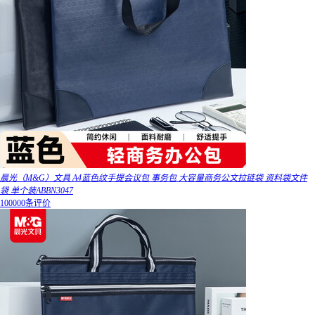
晨光（M&G）文具 A4蓝色纹手提会议包 事务包 大容量商务公文拉链袋 资料袋文件
袋 单个装ABBN3047
100000条评价