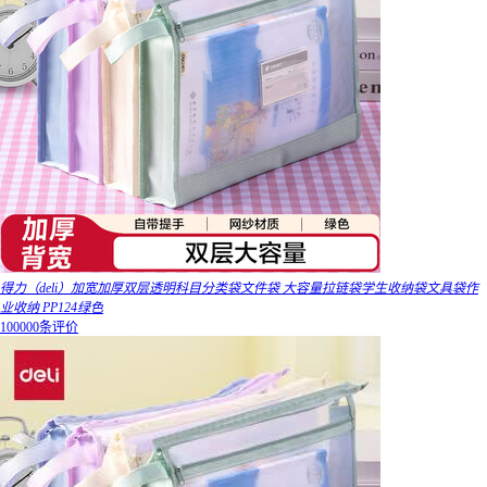
得力（deli）加宽加厚双层透明科目分类袋文件袋 大容量拉链袋学生收纳袋文具袋作
业收纳 PP124绿色
100000条评价