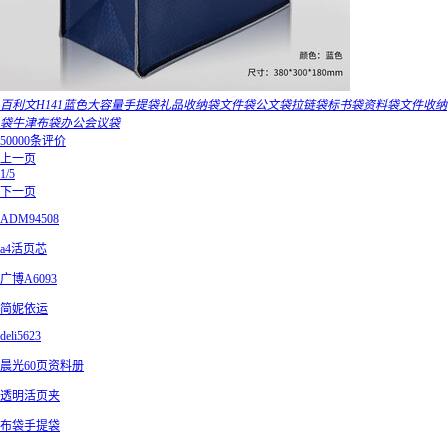
百利文H141蓝色大容量手提袋礼品收纳袋文件袋公文袋拉链袋标书袋资料袋文件收纳
袋牛津布袋办公会议袋
50000条评价
上一页
1/5
下一页
ADM94508
a4活页芯
广博A6093
简妮依运
deli5623
晨光60页资料册
透明活页夹
布袋手提袋