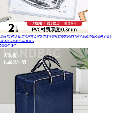
金得利2只A3/8K塑料网格合同透明文件袋拉链档案袋资料袋学生试卷收纳袋美术袋手
提袋办公用品文具FB8805
50000条评价