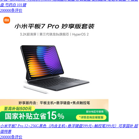
盘 芍药白 101键
200000条评价
小米平板7 Pro 12+256G黑色（内含主机+悬浮键盘599元+触控笔399元）可享国补 超
值特惠
200000条评价