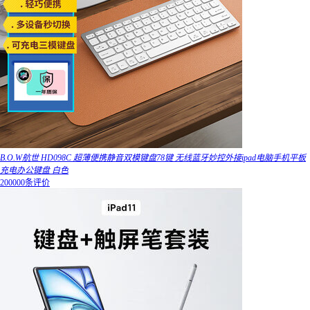
B.O.W航世 HD098C 超薄便携静音双模键盘78键 无线蓝牙妙控外接ipad电脑手机平板
充电办公键盘 白色
200000条评价