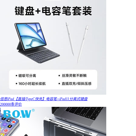
倍思iPad【直插/TypeC快充】电容笔+iPad11分离式键盘
200000条评价