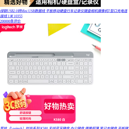
绿联USB2.0转Mini USB数据线 平板移动硬盘行车记录仪键盘相机摄像机T型口充电连
接线 1米 10355
200000条评价
罗技（Logitech）时尚系列 K580 无线蓝牙键盘 办公键盘 便携超薄 笔记本键盘 平板键