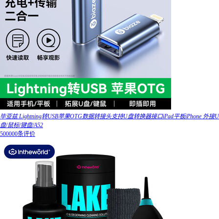
毕亚兹 Lightning转USB苹果OTG数据转接头支持U盘转换器接口iPad平板iPhone 外接U
盘/鼠标/键盘/A52
500000条评价