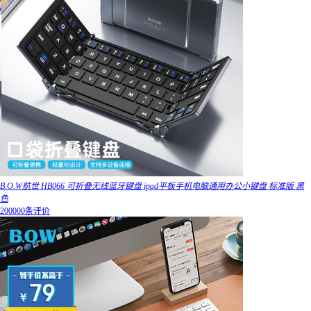
B.O.W航世 HB066 可折叠无线蓝牙键盘 ipad平板手机电脑通用办公小键盘 标准版 黑
色
200000条评价