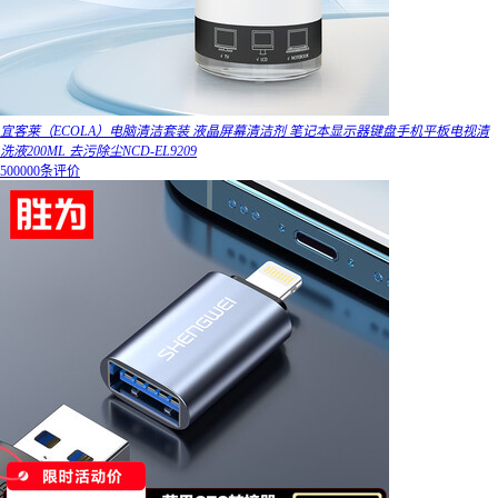
宜客莱（ECOLA）电脑清洁套装 液晶屏幕清洁剂 笔记本显示器键盘手机平板电视清
洗液200ML 去污除尘NCD-EL9209
500000条评价