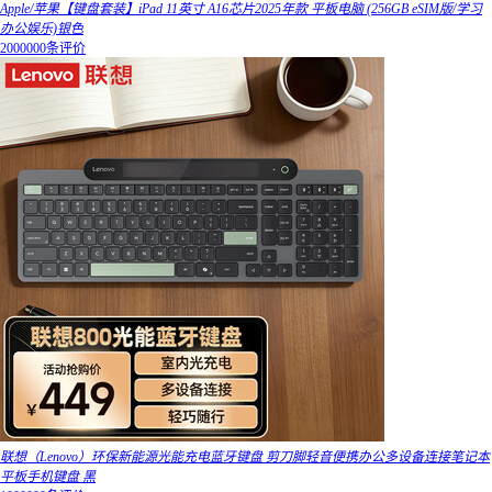
Apple/苹果【键盘套装】iPad 11英寸 A16芯片2025年款 平板电脑 (256GB eSIM版/学习
办公娱乐)银色
2000000条评价
联想（Lenovo）环保新能源光能充电蓝牙键盘 剪刀脚轻音便携办公多设备连接笔记本
平板手机键盘 黑