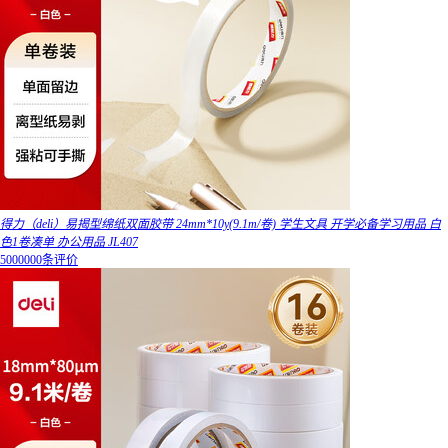
得力（deli）易揭型绵纸双面胶带 24mm*10y(9.1m/卷) 学生文具 开学必备学习用品 白
色1卷凑单 办公用品 JL407
5000000条评价