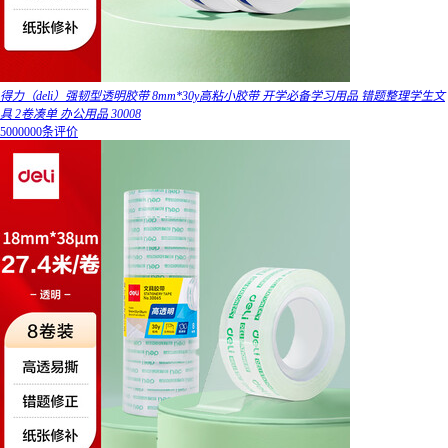
得力（deli）强韧型透明胶带 8mm*30y高粘小胶带 开学必备学习用品 错题整理学生文
具 2卷凑单 办公用品 30008
5000000条评价