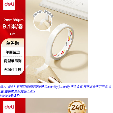
得力（deli）易揭型绵纸双面胶带 12mm*10y(9.1m/卷) 学生文具 开学必备学习用品 白
色1卷凑单 办公用品 JL405
5000000条评价