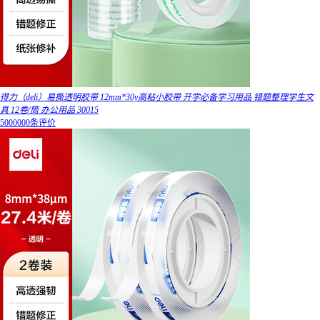
得力（deli）易撕透明胶带 12mm*30y高粘小胶带 开学必备学习用品 错题整理学生文
具 12卷/筒 办公用品 30015
5000000条评价