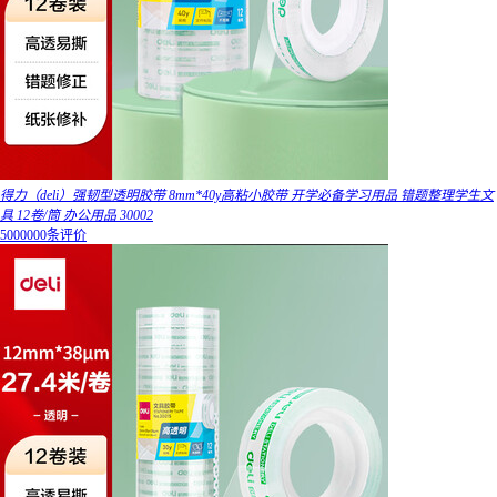
得力（deli）强韧型透明胶带 8mm*40y高粘小胶带 开学必备学习用品 错题整理学生文
具 12卷/筒 办公用品 30002
5000000条评价