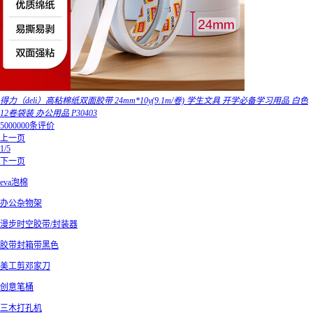
得力（deli）高粘棉纸双面胶带 24mm*10y(9.1m/卷) 学生文具 开学必备学习用品 白色
12卷袋装 办公用品 P30403
5000000条评价
上一页
1/5
下一页
eva泡棉
办公杂物架
漫步时空胶带/封装器
胶带封箱带黑色
美工剪邓家刀
创意笔桶
三木打孔机