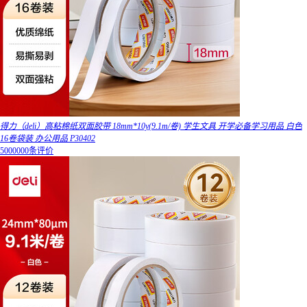
得力（deli）高粘棉纸双面胶带 18mm*10y(9.1m/卷) 学生文具 开学必备学习用品 白色
16卷袋装 办公用品 P30402
5000000条评价