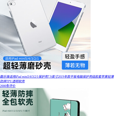
酷乐锋适用iPad mini5/4/3/2/1保护壳7.9英寸2019年款平板电脑保护壳硅胶套苹果轻薄
防摔TPU透明软壳
2000条评价