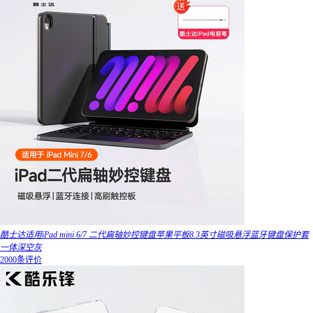
酷士达适用iPad mini 6/7 二代扁轴妙控键盘苹果平板8.3英寸磁吸悬浮蓝牙键盘保护套
一体深空灰
2000条评价