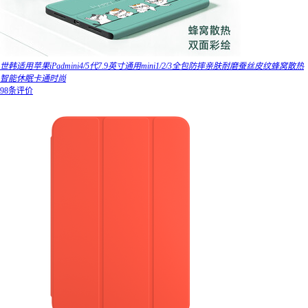
世韩适用苹果iPadmini4/5代7.9英寸通用mini1/2/3全包防摔亲肤耐磨蚕丝皮纹蜂窝散热
智能休眠卡通时尚
98条评价