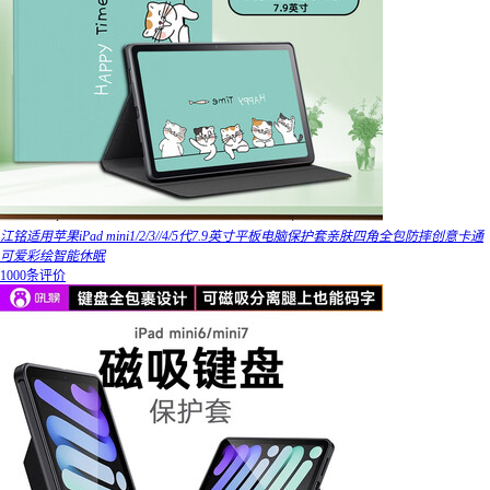
江铭适用苹果iPad mini1/2/3//4/5代7.9英寸平板电脑保护套亲肤四角全包防摔创意卡通
可爱彩绘智能休眠
1000条评价