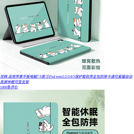
世韩 适用苹果平板电脑7.9英寸iPad mini1/2/3/4/5保护套软壳全包防摔卡通可爱猫自动
息屏休眠可变支架
1000条评价