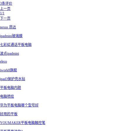
3条评价
上一页
1/1
下一页
nexus 昂达
ipadmini玻璃膜
七彩虹通话平板电脑
波点ipadmini
eleco
iwork8旗舰
ipad3保护壳水钻
平板电脑内胆
电脑喷绘
华为平板电脑哪个型号好
好用的平板
YOUMAKER平板电脑触控笔