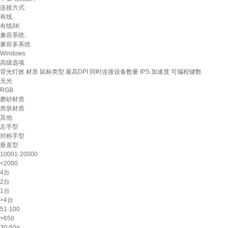
连接方式:
有线
有线8K
兼容系统:
兼容多系统
Windows
高级选项:
背光灯效
材质
鼠标类型
最高DPI
同时连接设备数量
IPS
加速度
可编程键数
无光
RGB
磨砂材质
类肤材质
其他
左手型
对称手型
垂直型
10001-20000
<2000
4台
2台
1台
>4台
51-100
>650
30-50g