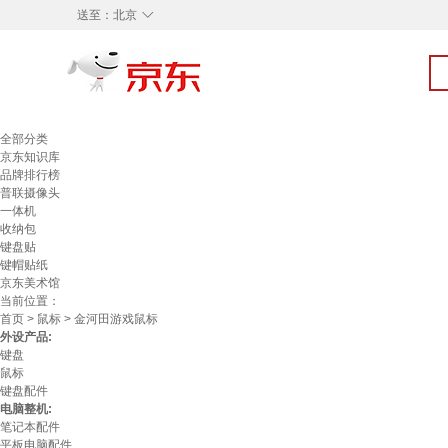
◇
送至：
北京
全部分类
京东知识库
品牌排行榜
普联摄像头
一体机
收纳包
键盘贴
键帽贴纸
京东美术馆
当前位置：
首页
>
鼠标
> 金河田游戏鼠标
外设产品:
键盘
鼠标
键盘配件
电脑整机:
笔记本配件
平板电脑配件