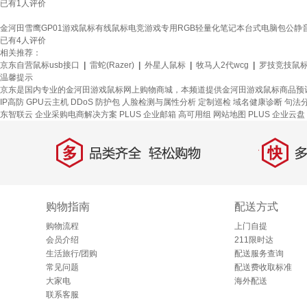
已有
1
人评价
金河田雪鹰GP01游戏鼠标有线鼠标电竞游戏专用RGB轻量化笔记本台式电脑包公静音
已有
4
人评价
相关推荐：
京东自营鼠标usb接口
|
雷蛇(Razer)
|
外星人鼠标
|
牧马人2代wcg
|
罗技竞技鼠
温馨提示
京东是国内专业的金河田游戏鼠标网上购物商城，本频道提供金河田游戏鼠标商品预
IP高防
GPU云主机
DDoS 防护包
人脸检测与属性分析
定制巡检
域名健康诊断
句法
东智联云
企业采购电商解决方案
PLUS 企业邮箱
高可用组
网站地图
PLUS 企业云盘
多
快
品类齐全，轻松购物
多仓
购物指南
配送方式
购物流程
上门自提
会员介绍
211限时达
生活旅行/团购
配送服务查询
常见问题
配送费收取标准
大家电
海外配送
联系客服