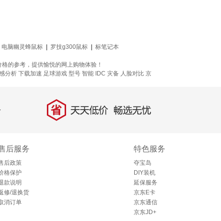
电脑幽灵蜂鼠标
|
罗技g300鼠标
|
标笔记本
价格的参考，提供愉悦的网上购物体验！
感分析
下载加速
足球游戏
型号
智能 IDC 灾备
人脸对比
京
省
天天低价，畅选无忧
售后服务
特色服务
售后政策
夺宝岛
价格保护
DIY装机
退款说明
延保服务
返修/退换货
京东E卡
取消订单
京东通信
京东JD+