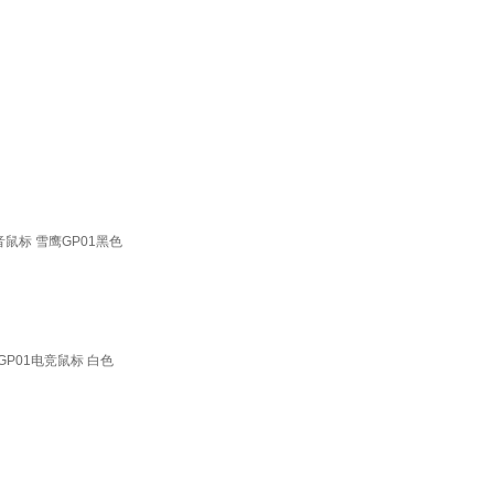
鼠标 雪鹰GP01黑色
P01电竞鼠标 白色