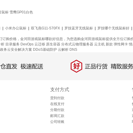
鼠标 雪鹰GP01白色
标
|
小米办公鼠标
|
双飞燕G11-570FX
|
罗技蓝牙无线鼠标
|
罗技哪个无线鼠标好
|
订订购价格，金河田游戏鼠标哪款好信息，为您选购金河田游戏鼠标提供全方位订购
分析
目录服务
DevOps
云迁移
原生容器
分布式云物理服务器
云主机
新款
弹性网卡
情
政务云安全解决方案
DDoS基础防护
云解析 DNS
好
直发，极速配送
正品行货，精致服务
支付方式
货到付款
在线支付
分期付款
邮局汇款
公司转账