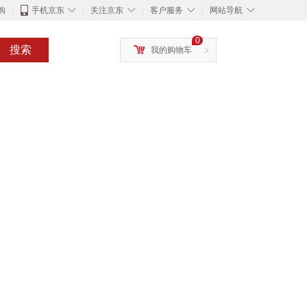
◇
◇
◇
◇
购
手机京东
关注京东
客户服务
网站导航
0
搜索
我的购物车
>