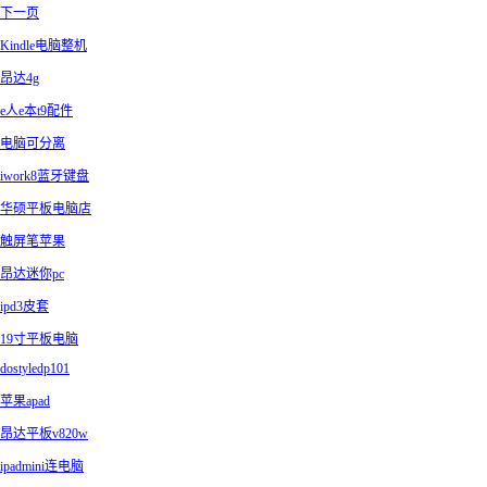
下一页
Kindle电脑整机
昂达4g
e人e本t9配件
电脑可分离
iwork8蓝牙键盘
华硕平板电脑店
触屏笔苹果
昂达迷你pc
ipd3皮套
19寸平板电脑
dostyledp101
苹果apad
昂达平板v820w
ipadmini连电脑