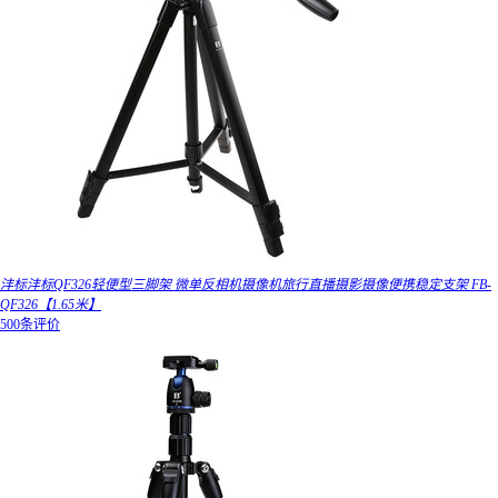
沣标沣标QF326轻便型三脚架 微单反相机摄像机旅行直播摄影摄像便携稳定支架 FB-
QF326【1.65米】
500条评价