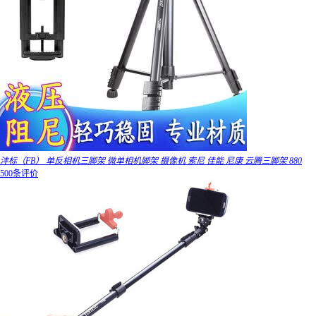
沣标（FB） 单反相机三脚架 微单相机脚架 摄像机 索尼 佳能 尼康 云腾三脚架 880
500条评价