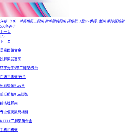
沣标（FB） 单反相机三脚架 微单相机脚架 摄像机 U型DV手提C型架 手持低拍架
500条评价
上一页
1/5
下一页
曼富图铝合金
独脚架曼富图
环宇光学5节三脚架/云台
百诺三脚架/云台
拓励摄像机云台
单反照相机三脚架
缔杰独脚架
专业便携数码相机
KTELE三脚架镁合金
手机相机架