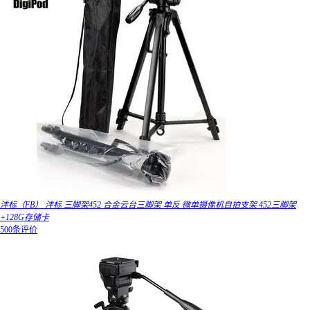
沣标（FB） 沣标 三脚架452 合金云台三脚架 单反 微单摄像机自拍支架 452三脚架
+128G存储卡
500条评价