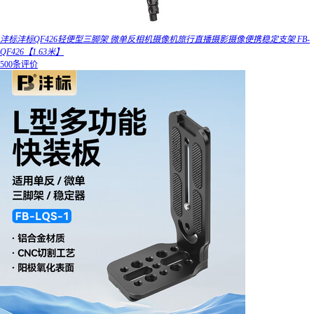
沣标沣标QF426轻便型三脚架 微单反相机摄像机旅行直播摄影摄像便携稳定支架 FB-
QF426【1.63米】
500条评价