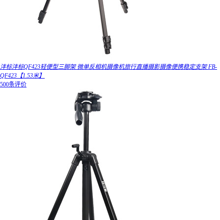
沣标沣标QF423轻便型三脚架 微单反相机摄像机旅行直播摄影摄像便携稳定支架 FB-
QF423【1.53米】
500条评价