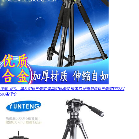
沣标（FB） 单反相机三脚架 微单相机脚架 摄像机 缔杰摄像机三脚架TR688V
500条评价