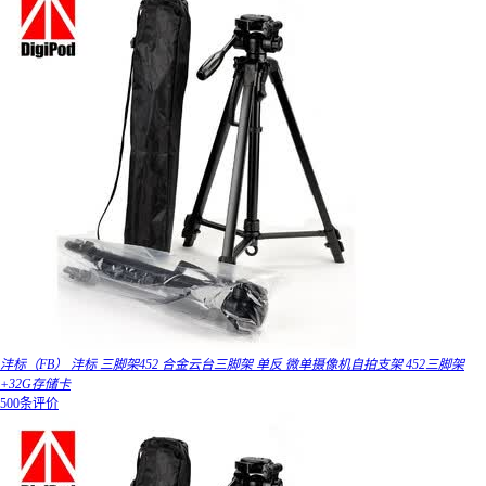
沣标（FB） 沣标 三脚架452 合金云台三脚架 单反 微单摄像机自拍支架 452三脚架
+32G存储卡
500条评价