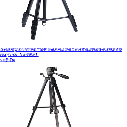
沣标沣标QF426H轻便型三脚架 微单反相机摄像机旅行直播摄影摄像便携稳定支架
FB-QF426H【1.8米足高】
500条评价