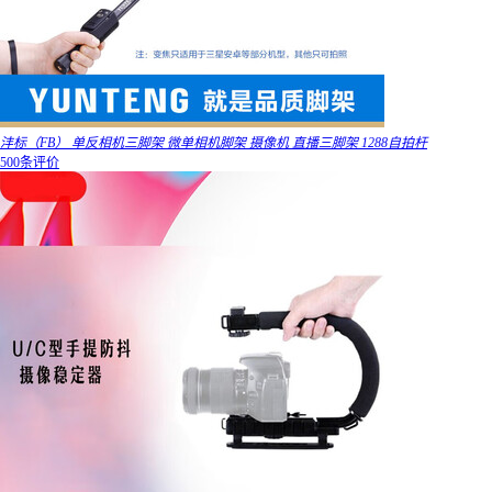
沣标（FB） 单反相机三脚架 微单相机脚架 摄像机 直播三脚架 1288自拍杆
500条评价