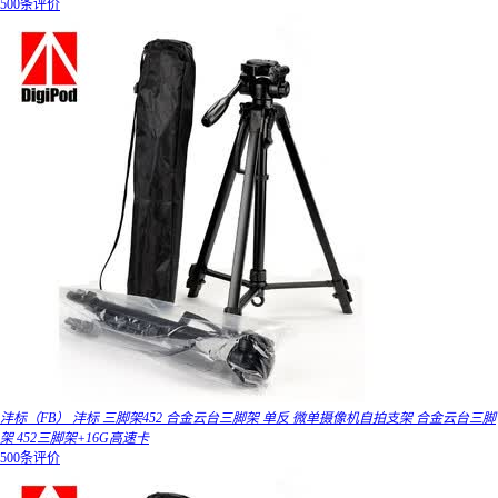
500条评价
沣标（FB） 沣标 三脚架452 合金云台三脚架 单反 微单摄像机自拍支架 合金云台三脚
架 452三脚架+16G高速卡
500条评价