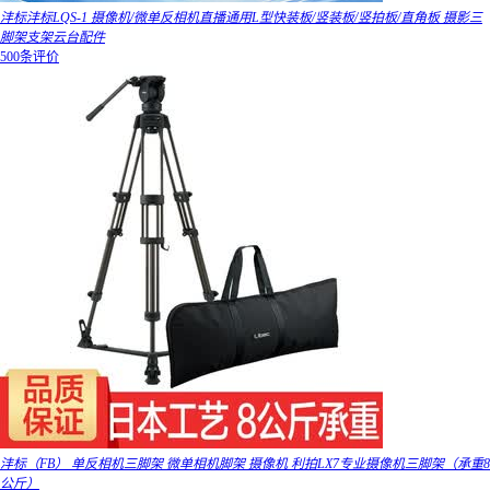
沣标沣标LQS-1 摄像机/微单反相机直播通用L型快装板/竖装板/竖拍板/直角板 摄影三
脚架支架云台配件
500条评价
沣标（FB） 单反相机三脚架 微单相机脚架 摄像机 利拍LX7专业摄像机三脚架（承重8
公斤）