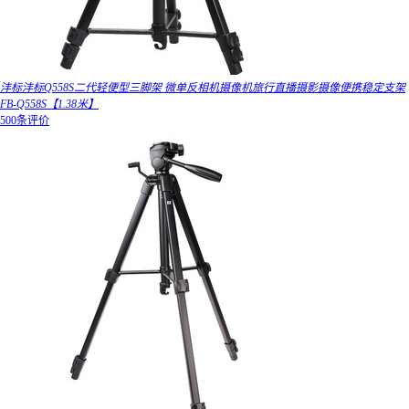
沣标沣标Q558S二代轻便型三脚架 微单反相机摄像机旅行直播摄影摄像便携稳定支架
FB-Q558S【1.38米】
500条评价