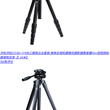
沣标沣标225AH+Q30B三脚架云台套装 微单反相机摄像机摄影摄像直播Vlog短视频拍
摄录制支架【1.44米】
500条评价