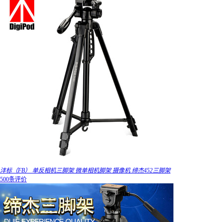
沣标（FB） 单反相机三脚架 微单相机脚架 摄像机 缔杰452三脚架
500条评价