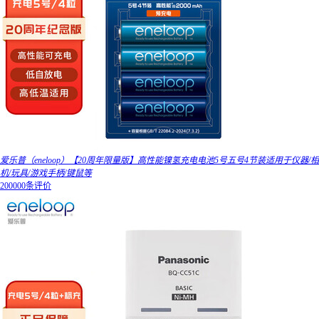
爱乐普（eneloop）【20周年限量版】高性能镍氢充电电池5号五号4节装适用于仪器/相
机/玩具/游戏手柄/键鼠等
200000条评价