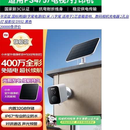
毕亚兹 国标两插8字尾电源线3米 八字尾 适用于2芯音箱音响、数码相机充电器 2孔台
灯 投影仪 DY02 黑色
200000条评价