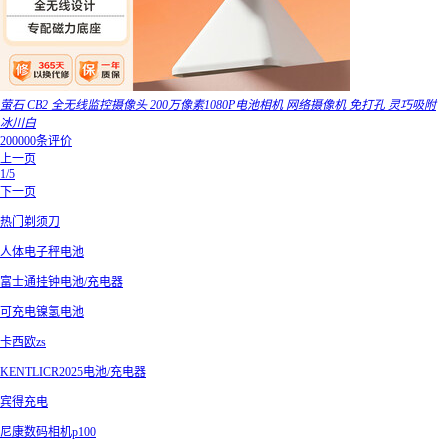
萤石 CB2 全无线监控摄像头 200万像素1080P电池相机 网络摄像机 免打孔 灵巧吸附
冰川白
200000条评价
上一页
1/5
下一页
热门剃须刀
人体电子秤电池
富士通挂钟电池/充电器
可充电镍氢电池
卡西欧zs
KENTLICR2025电池/充电器
宾得充电
尼康数码相机p100