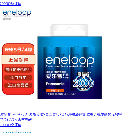
200000条评价
爱乐普（eneloop）充电电池5号五号4节进口高性能镍氢适用于话筒相机玩具BK-
3MCCA/4W无充电器
200000条评价