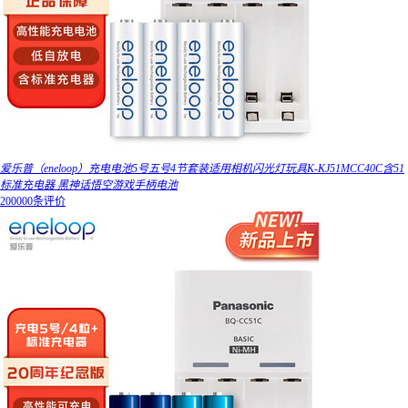
爱乐普（eneloop）充电电池5号五号4节套装适用相机闪光灯玩具K-KJ51MCC40C含51
标准充电器 黑神话悟空游戏手柄电池
200000条评价