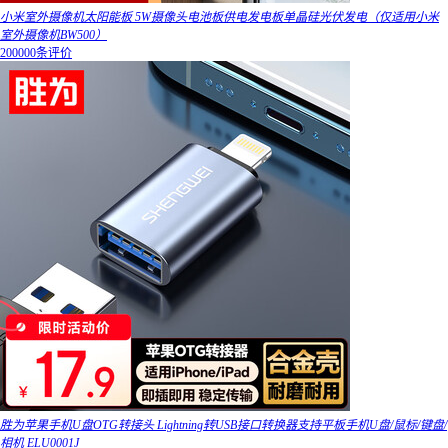
小米室外摄像机太阳能板 5W摄像头电池板供电发电板单晶硅光伏发电（仅适用小米
室外摄像机BW500）
200000条评价
胜为苹果手机U盘OTG转接头 Lightning转USB接口转换器支持平板手机U盘/鼠标/键盘/
相机 ELU0001J