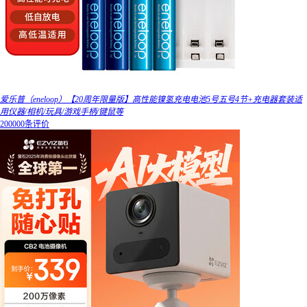
爱乐普（eneloop）【20周年限量版】高性能镍氢充电电池5号五号4节+充电器套装适
用仪器/相机/玩具/游戏手柄/键鼠等
200000条评价