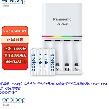
爱乐普（eneloop）充电电池7号七号4节高性能套装适用相机玩具仪器K-KJ55MCC04C
含55快速充电器
200000条评价