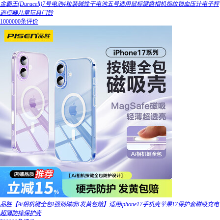
金霸王(Duracell)7号电池4粒装碱性干电池五号适用鼠标键盘相机指纹锁血压计电子秤
遥控器儿童玩具门铃
1000000条评价
品胜【Ai相机键全包I强劲磁吸I发黄包赔】适用iphone17手机壳苹果17保护套磁吸充电
超薄防摔保护壳