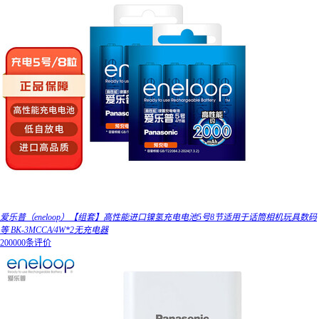
爱乐普（eneloop）【组套】高性能进口镍氢充电电池5号8节适用于话筒相机玩具数码
等 BK-3MCCA/4W*2无充电器
200000条评价