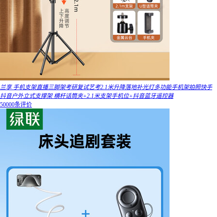
兰享 手机支架直播三脚架考研复试艺考2.1米升降落地补光灯多功能手机架拍照快手
抖音户外立式支撑架 横杆话筒夹+2.1米支架手机位+抖音蓝牙遥控器
50000条评价