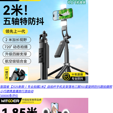
智国者【2026新款丨专业拍摄2米】自拍杆手机支架落地三脚360度旋转防抖跟拍摄照
小巧便携直播旅行游自动
500000条评价