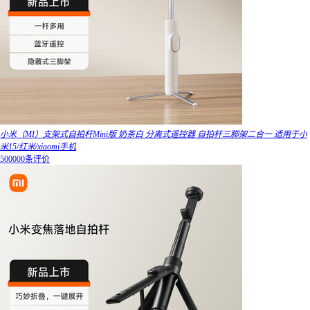
小米（MI）支架式自拍杆Mini版 奶茶白 分离式遥控器 自拍杆三脚架二合一 适用于小
米15/红米/xiaomi手机
500000条评价