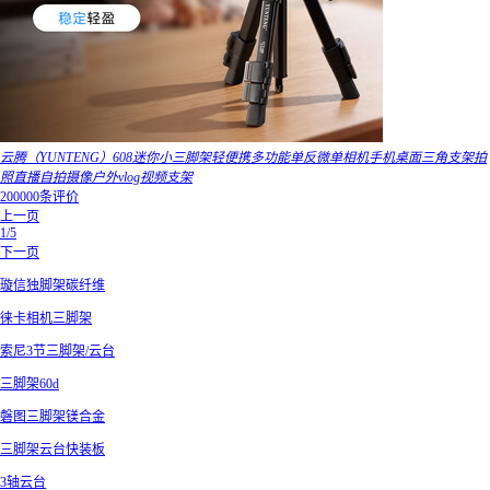
云腾（YUNTENG）608迷你小三脚架轻便携多功能单反微单相机手机桌面三角支架拍
照直播自拍摄像户外vlog视频支架
200000条评价
上一页
1/5
下一页
璇信独脚架碳纤维
徕卡相机三脚架
索尼3节三脚架/云台
三脚架60d
磐图三脚架镁合金
三脚架云台快装板
3轴云台