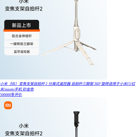
小米（MI）变焦支架自拍杆 2 分离式遥控器 自拍杆三脚架 360°旋转适用于小米15/红
米/xiaomi手机 砂金色
500000条评价