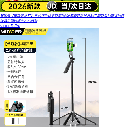
智国者【带隐藏地钉】自拍杆手机支架落地360度旋转防抖自动三脚架跟拍直播拍照
神器拍摄演唱会2026新款
500000条评价