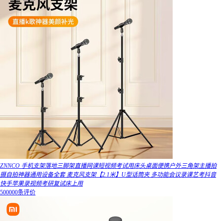
ZNNCO 手机支架落地三脚架直播网课短视频考试用床头桌面便携户外三角架主播拍
摄自拍神器通用设备全套 麦克风支架【2.1米】U型话筒夹 多功能会议录课艺考抖音
快手苹果录视频考研复试床上用
500000条评价