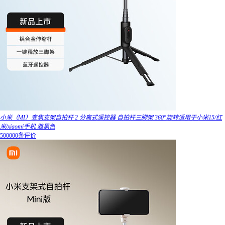
小米（MI）变焦支架自拍杆 2 分离式遥控器 自拍杆三脚架 360°旋转适用于小米15/红
米/xiaomi手机 雅黑色
500000条评价