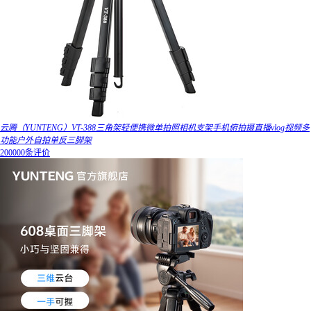
云腾（YUNTENG）VT-388三角架轻便携微单拍照相机支架手机俯拍摄直播vlog视频多
功能户外自拍单反三脚架
200000条评价