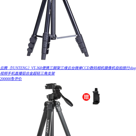
云腾（YUNTENG）VT-368便携三脚架三维云台微单CCD数码相机摄像机自拍旅行vlog
视频手机直播铝合金超轻三角支架
200000条评价