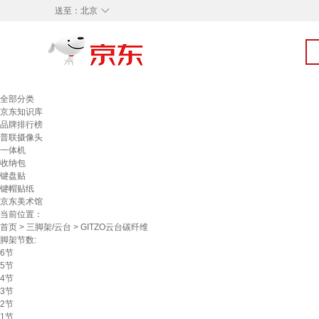
◇
送至：
北京
全部分类
京东知识库
品牌排行榜
普联摄像头
一体机
收纳包
键盘贴
键帽贴纸
京东美术馆
当前位置：
首页
>
三脚架/云台
> GITZO云台碳纤维
脚架节数:
6节
5节
4节
3节
2节
1节