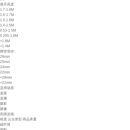
展开高度:
1.7-1.8M
1.6-1.7M
1.5-1.6M
1.4-1.5M
0.53-1.5M
0.295-1.8M
>1.8M
<1.4M
脚管管径:
28mm
25mm
24mm
22mm
>28mm
<22mm
适用场景:
桌面
直播
摄影
摄像
高级选项:
材质
云台类型
商品承重
碳纤维
塑料