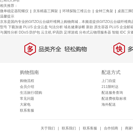
已有
0
人评价
相关推荐：
微单稳定器陀螺仪
|
京东精嘉三脚架
|
环球探险三维云台
|
金钟三角架
|
桌面三脚
温馨提示
京东是国内专业的GITZO云台碳纤维网上购物商城，本频道提供GITZO云台碳纤维
型号
下载加速
PLUS 企业云盘
句法分析
域名健康诊断
新款
原生容器
PLUS 企业邮
与属性分析
DDoS 防护包
云主机
IP高防
足球游戏
分布式云物理服务器
智能 IDC 灾
多
快
品类齐全，轻松购物
多仓
购物指南
配送方式
购物流程
上门自提
会员介绍
211限时达
生活旅行/团购
配送服务查询
常见问题
配送费收取标准
大家电
海外配送
联系客服
关于我们
|
联系我们
|
联系客服
|
合作招商
|
商家