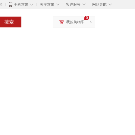
◇
◇
◇
◇
购
手机京东
关注京东
客户服务
网站导航
0
搜索
我的购物车
>