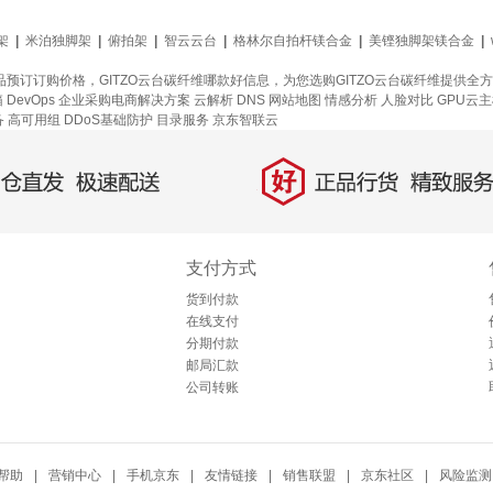
架
|
米泊独脚架
|
俯拍架
|
智云云台
|
格林尔自拍杆镁合金
|
美铿独脚架镁合金
|
商品预订订购价格，GITZO云台碳纤维哪款好信息，为您选购GITZO云台碳纤维提供
箱
DevOps
企业采购电商解决方案
云解析 DNS
网站地图
情感分析
人脸对比
GPU云
备
高可用组
DDoS基础防护
目录服务
京东智联云
好
直发，极速配送
正品行货，精致服务
支付方式
货到付款
在线支付
分期付款
邮局汇款
公司转账
帮助
|
营销中心
|
手机京东
|
友情链接
|
销售联盟
|
京东社区
|
风险监测