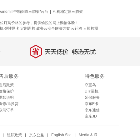
windmill中轴倒置三脚架/云台
|
相机稳定器三脚架
全方位订购价格的参考，提供愉悦的网上购物体验！
主机
弹性网卡
定制巡检
政务云安全解决方案
云迁移
人脸检测
省
天天低价，畅选无忧
售后服务
特色服务
售后政策
夺宝岛
价格保护
DIY装机
退款说明
延保服务
返修/退换货
京东E卡
取消订单
京东通信
京东JD+
|
隐私政策
|
京东公益
|
English Site
|
Media & IR