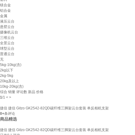
镁合金
铝合金
金属
液压云台
悬臂云台
摄像机云台
三维云台
全景云台
球型云台
普通云台
无
5kg-10kg(含)
2kg以下
2kg-5kg
20kg及以上
10kg-20kg(含)
综合
销量
评论数
新品
价格
1
/
1
<
>
捷信 捷信 Gitzo GK2542-82QD碳纤维三脚架云台套装 单反相机支架
0+
条评论
商品精选
捷信 捷信 Gitzo GK2542-82QD碳纤维三脚架云台套装 单反相机支架