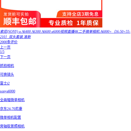
索尼(SONY) α A6400 A6300 A6600 a6000视频直播4K二手微单相机 A6000+（16-50+55-
210）双头套装 准新
2000条评价
上一页
1/5
下一页
抓拍相机
可换镜头
富士t2
sonya6000
全画幅微单相机
京东24-70尼康
微单相机配置
旁轴取景照相机