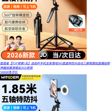
智国者【TOP榜第1名】自拍杆手机支架落地360度旋转防抖自动三脚架跟拍直播拍照
神器拍摄演唱会2026新款
500000条评价