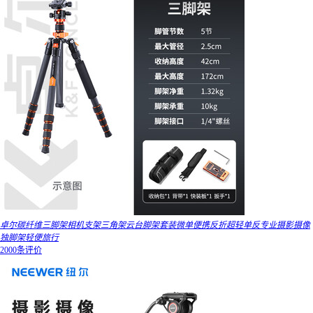
卓尔碳纤维三脚架相机支架三角架云台脚架套装微单便携反折超轻单反专业摄影摄像
独脚架轻便旅行
2000条评价