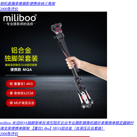
相机直播录像摄影便携收纳三角架
2000条评价
miliboo 米泊MQA独脚架单反液压阻尼云台专业摄影摄像机婚纱录像微单稳定器碳纤
维支架便携单脚架 【重仅1.4kg】MQA铝合金（含液压云台套装）
2000条评价