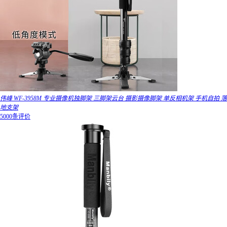
伟峰 WF-3958M 专业摄像机独脚架 三脚架云台 摄影摄像脚架 单反相机架 手机自拍 落
地支架
5000条评价