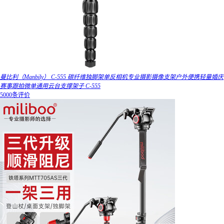
曼比利（Manbily） C-555 碳纤维独脚架单反相机专业摄影摄像支架户外便携轻量婚庆
赛事跟拍微单通用云台支撑架子 C-555
5000条评价