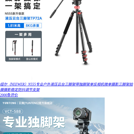
纽尔（NEEWER）N555专业户外液压云台三脚架带独脚架单反相机微单摄影三脚架拍
摄摄影稳定防抖调节支架
2000条评价