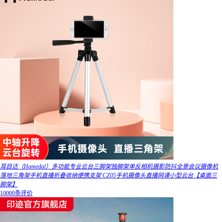
耳目达（Hamedal）多功能专业云台三脚架独脚架单反相机摄影防抖全景会议摄像机
落地三角架手机直播折叠收纳便携支架 CZ05手机摄像头直播网课小型云台【桌面三
脚架】
10000条评价