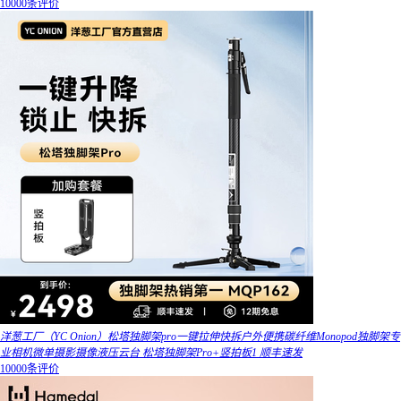
10000条评价
洋葱工厂（YC Onion）松塔独脚架pro一键拉伸快拆户外便携碳纤维Monopod独脚架专
业相机微单摄影摄像液压云台 松塔独脚架Pro+竖拍板1 顺丰速发
10000条评价