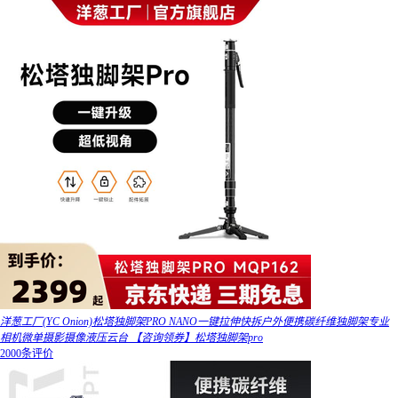
洋葱工厂(YC Onion)松塔独脚架PRO NANO一键拉伸快拆户外便携碳纤维独脚架专业
相机微单摄影摄像液压云台 【咨询领券】松塔独脚架pro
2000条评价