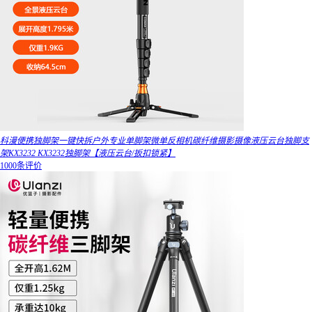
科漫便携独脚架一键快拆户外专业单脚架微单反相机碳纤维摄影摄像液压云台独脚支
架KX3232 KX3232独脚架【液压云台/扳扣锁紧】
1000条评价