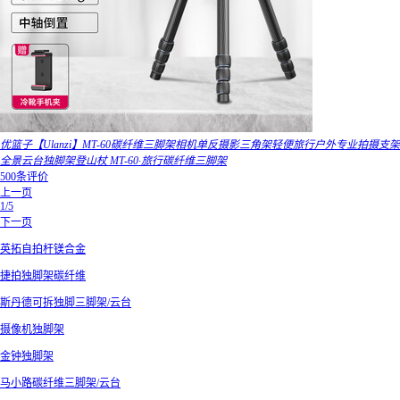
优篮子【Ulanzi】MT-60碳纤维三脚架相机单反摄影三角架轻便旅行户外专业拍摄支架
全景云台独脚架登山杖 MT-60·旅行碳纤维三脚架
500条评价
上一页
1/5
下一页
英拓自拍杆镁合金
捷拍独脚架碳纤维
斯丹德可拆独脚三脚架/云台
摄像机独脚架
金钟独脚架
马小路碳纤维三脚架/云台