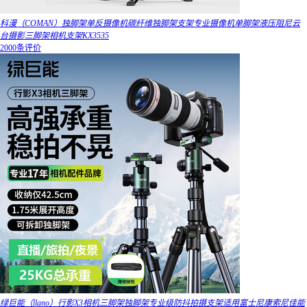
科漫（COMAN）独脚架单反摄像机碳纤维独脚架支架专业摄像机单脚架液压阻尼云
台摄影三脚架相机支架KX3535
2000条评价
绿巨能（llano）行影X3相机三脚架独脚架专业级防抖拍摄支架适用富士尼康索尼佳能