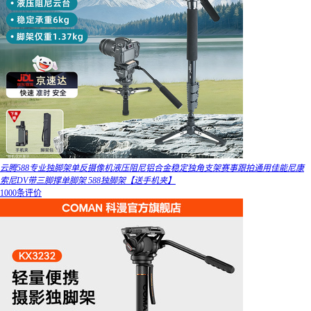
云腾588专业独脚架单反摄像机液压阻尼铝合金稳定独角支架赛事跟拍通用佳能尼康
索尼DV带三脚撑单脚架 588独脚架【送手机夹】
1000条评价