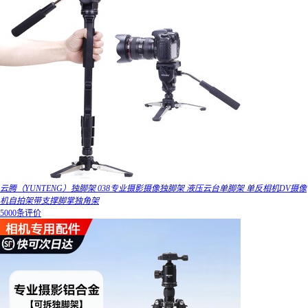
云腾（YUNTENG）独脚架 038专业摄影摄像独脚架 液压云台单脚架 单反相机DV摄像
机自拍架带支撑脚掌独角架
5000条评价