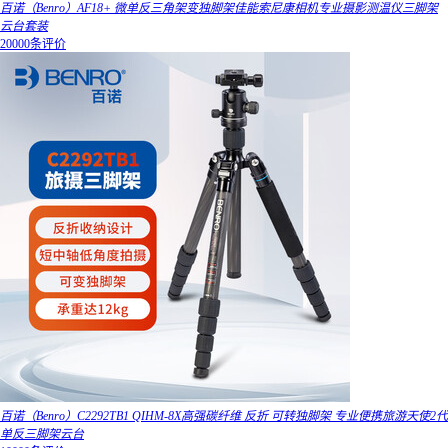
百诺（Benro）AF18+ 微单反三角架变独脚架佳能索尼康相机专业摄影测温仪三脚架
云台套装
20000条评价
百诺（Benro）C2292TB1 QIHM-8X高强碳纤维 反折 可转独脚架 专业便携旅游天使2代
单反三脚架云台