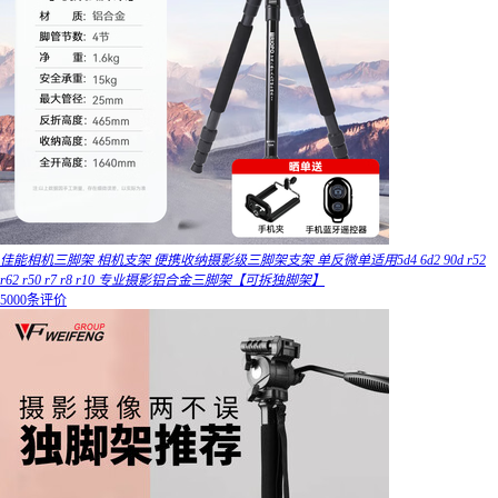
佳能相机三脚架 相机支架 便携收纳摄影级三脚架支架 单反微单适用5d4 6d2 90d r52
r62 r50 r7 r8 r10 专业摄影铝合金三脚架【可拆独脚架】
5000条评价