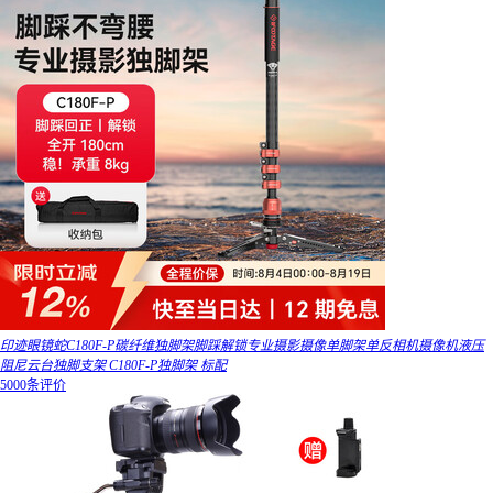
印迹眼镜蛇C180F-P碳纤维独脚架脚踩解锁专业摄影摄像单脚架单反相机摄像机液压
阻尼云台独脚支架 C180F-P独脚架 标配
5000条评价