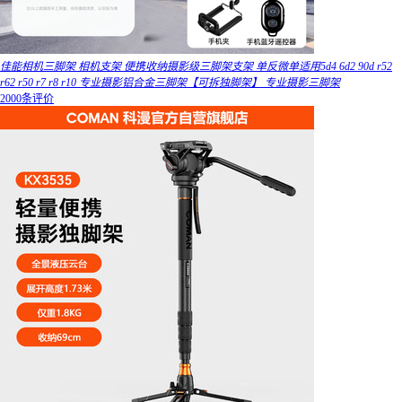
佳能相机三脚架 相机支架 便携收纳摄影级三脚架支架 单反微单适用5d4 6d2 90d r52
r62 r50 r7 r8 r10 专业摄影铝合金三脚架【可拆独脚架】 专业摄影三脚架
2000条评价