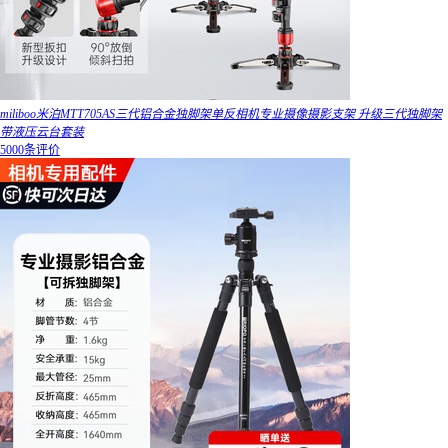
miliboo米泊MTT705AS三代铝合金独脚架单反相机专业摄像摄影支架 升级三代独脚架
带液压云台套装
5000条评价