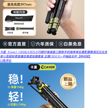
卡宴（Cayer）CH10L/CH35小巧碳纤维桌面三脚架手机微单单反摄影摄像液压云台支
架小型超轻便直播低角度拍摄套装 主推CH10 S1+中轴延长杆【林间绿】
13条评价