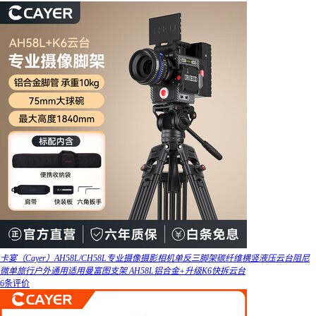
卡宴（Cayer）AH58L/CH58L专业摄像摄影相机单反三脚架碳纤维横竖液压云台阻尼
微单旅行户外通用适用曼富图支架 AH58L铝合金+升级K6快拆云台
6条评价