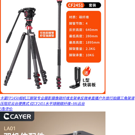
卡宴FP2450相机三脚架专业摄影摄像碳纤维支架单反微单直播户外旅行拍摄三角架液
压阻尼云台便携式 红CF2451水平球碗碳纤维+H6云台
5条评价