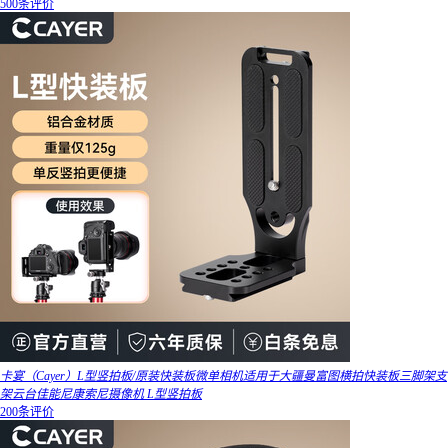
500条评价
卡宴（Cayer）L型竖拍板/原装快装板微单相机适用于大疆曼富图横拍快装板三脚架支
架云台佳能尼康索尼摄像机 L型竖拍板
200条评价