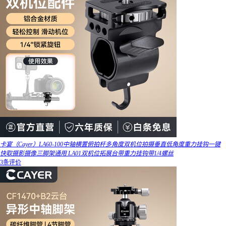
卡宴（Cayer）LA60-100中轴横置俯拍杆多角度双机位拍摄垂直低角度重力挂钩一键
快取摄影摄像三脚架通用 LA01双机位拓展台带重力挂钩带1/4螺丝
3条评价