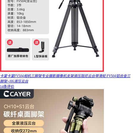
卡宴卡宴FV504相机三脚架专业摄影摄像机支架液压阻尼云台带滑轮 FV504铝合金三
脚架+H6液压云台
14条评价