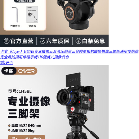
卡宴（Cayer）H6/H8专业摄像云台液压阻尼云台微单相机摄影摄像三脚架通用便携稳
定全景拍摄可伸缩手柄 H6便携式摄像云台
3条评价