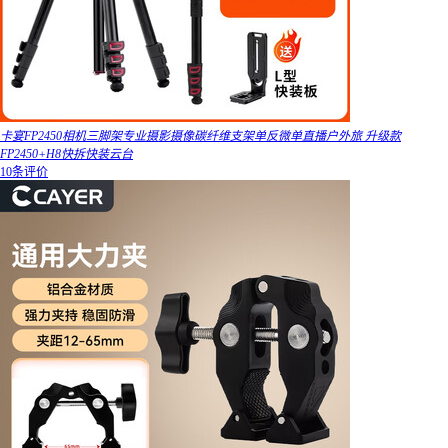
卡宴FP2450相机三脚架专业摄影摄像碳纤维支架单反微单直播户外旅 升级款
FP2450+H8快拆快装云台
10条评价