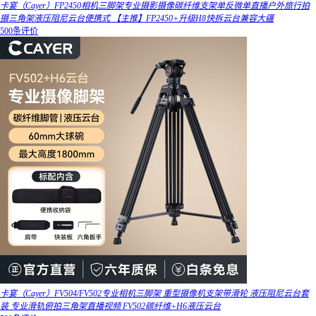
卡宴（Cayer）FP2450相机三脚架专业摄影摄像碳纤维支架单反微单直播户外旅行拍
摄三角架液压阻尼云台便携式 【主推】FP2450+升级H8快拆云台兼容大疆
500条评价
卡宴（Cayer）FV504/FV502专业相机三脚架 重型摄像机支架带滑轮 液压阻尼云台套
装 专业滑轨俯拍三角架直播视频 FV502碳纤维+H6液压云台