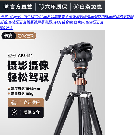
卡宴（Cayer）FA401/FC401单反独脚架专业摄像摄影通用单脚架相微单照相机支架碳
纤维H6液压云台阻尼适用曼富图 FA401铝合金(红色)+H6液压云台
9条评价