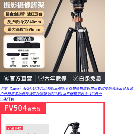
卡宴（Cayer）AF2451/CF2451相机三脚架专业摄影摄像机单反支架便携液压云台套装
户外稳定多功能反折变独脚架 咖AF2451水平球碗铝合金+H6云台
15条评价