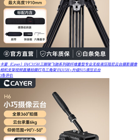
卡宴（Cayer）FA/C315H三脚架飞驰系列碳纤维重型专业无极液压阻尼云台摄影摄像
相机支架视频直播拍摄打鸟三角架 FA315H+升级N15液压云台
3条评价