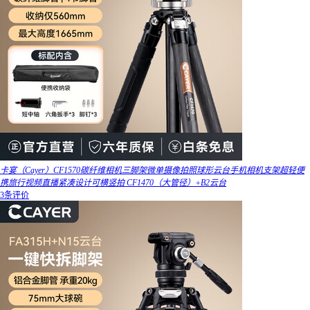
卡宴（Cayer）CF1570碳纤维相机三脚架微单摄像拍照球形云台手机相机支架超轻便
携旅行视频直播紧凑设计可横竖拍 CF1470（大管径）+B2云台
3条评价