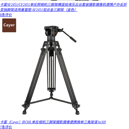
卡宴AF2451/CF2451单反照相机三脚架横竖拍液压云台套装摄影摄像机便携户外反折
变独脚架适用曼富图 AF2451铝合金三脚架（金色）
8条评价
卡宴（Cayer）BV30L单反相机三脚架摄影摄像便携微单三角架液 bv30l
7条评价