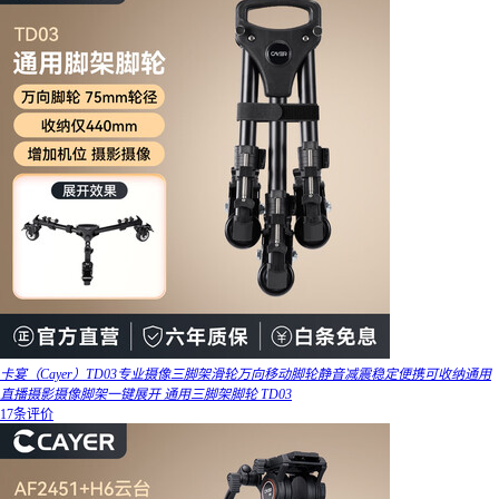
卡宴（Cayer）TD03专业摄像三脚架滑轮万向移动脚轮静音减震稳定便携可收纳通用
直播摄影摄像脚架一键展开 通用三脚架脚轮 TD03
17条评价