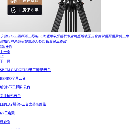
卡宴CH58L碳纤维三脚架1.8米通用单反相机专业横竖拍液压云台微单摄影摄像机三角
架旅行户外适用曼富图 AH58L铝合金三脚架
3条评价
上一页
1/5
下一页
SP TM GADGETS3节三脚架/云台
BENRO全景云台
纳伽5节三脚架/云台
专业球形云台
LEPLAY脚架+云台套装碳纤维
lvg三角架
微距架