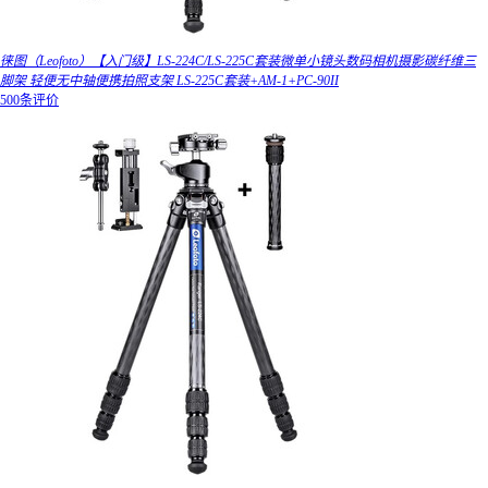
徕图（Leofoto）【入门级】LS-224C/LS-225C套装微单小镜头数码相机摄影碳纤维三
脚架 轻便无中轴便携拍照支架 LS-225C套装+AM-1+PC-90II
500条评价