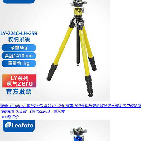
徕图（Leofoto）氢气ZERO系列 LY-224C微单小镜头相机摄影碳纤维三脚架带中轴紧凑
便携投影仪支架 【氢气ZERO】-荧光黄
1000条评价