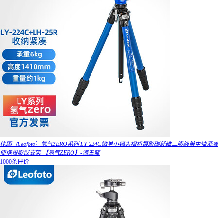
徕图（Leofoto）氢气ZERO系列 LY-224C微单小镜头相机摄影碳纤维三脚架带中轴紧凑
便携投影仪支架 【氢气ZERO】-海王蓝
1000条评价