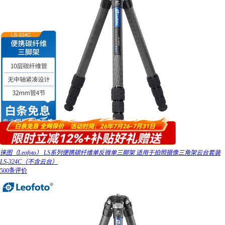
徕图（Leofoto） LS系列便携碳纤维单反微单三脚架 适用于拍照摄像三角架云台套装
LS-324C（不含云台）
500条评价