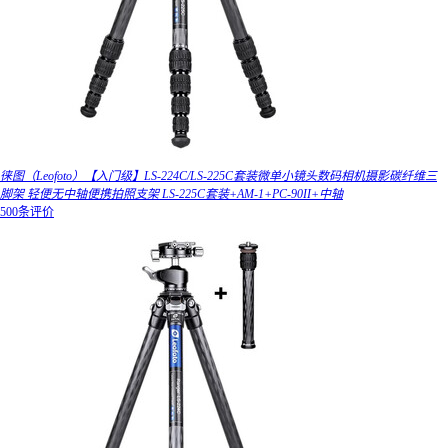
徕图（Leofoto）【入门级】LS-224C/LS-225C套装微单小镜头数码相机摄影碳纤维三
脚架 轻便无中轴便携拍照支架 LS-225C套装+AM-1+PC-90II+中轴
500条评价