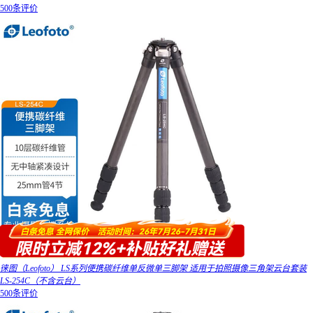
500条评价
徕图（Leofoto） LS系列便携碳纤维单反微单三脚架 适用于拍照摄像三角架云台套装
LS-254C（不含云台）
500条评价