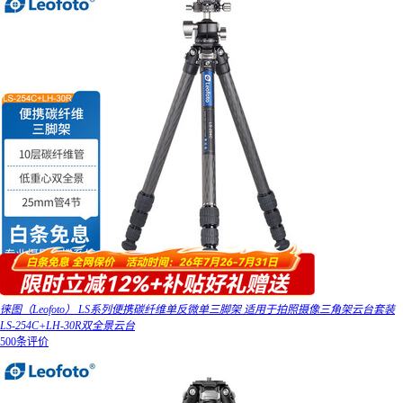
徕图（Leofoto） LS系列便携碳纤维单反微单三脚架 适用于拍照摄像三角架云台套装
LS-254C+LH-30R双全景云台
500条评价