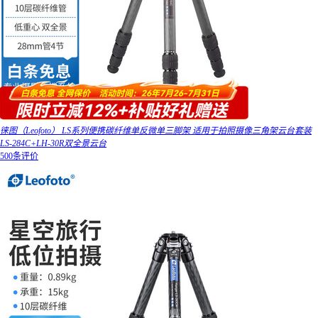
徕图（Leofoto） LS系列便携碳纤维单反微单三脚架 适用于拍照摄像三角架云台套装
LS-284C+LH-30R双全景云台
500条评价