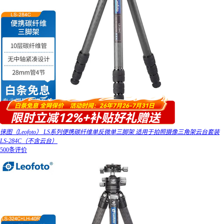
徕图（Leofoto） LS系列便携碳纤维单反微单三脚架 适用于拍照摄像三角架云台套装
LS-284C（不含云台）
500条评价