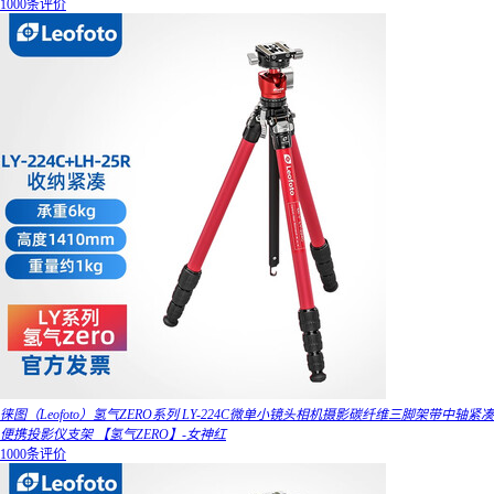
1000条评价
徕图（Leofoto）氢气ZERO系列 LY-224C微单小镜头相机摄影碳纤维三脚架带中轴紧凑
便携投影仪支架 【氢气ZERO】-女神红
1000条评价