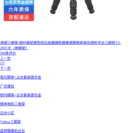
徕图三脚架 碳纤维轻便型低位拍摄摄影摄像便携微单单反相机专业三脚架 LS-
283CM（单脚架）
500条评价
上一页
1/5
下一页
萤石脚架+云台套装镁合金
广东捷信
锐玛脚架+云台套装镁合金
微单相机三角架
云台小区
Velbon三脚架
金钟摄像机云台