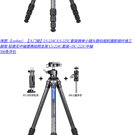
徕图（Leofoto）【入门级】LS-224C/LS-225C套装微单小镜头数码相机摄影碳纤维三
脚架 轻便无中轴便携拍照支架 LS-224C套装+DC-222C中轴
500条评价