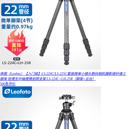
徕图（Leofoto）【入门级】LS-224C/LS-225C套装微单小镜头数码相机摄影碳纤维三
脚架 轻便无中轴便携拍照支架 LS-224C+LH-25R（脚架+云台）
500条评价