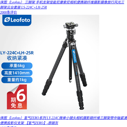
徕图（Leofoto） 三脚架 手机支架佳能尼康索尼相机便携碳纤维摄影摄像旅行风光三
脚架云台套装 LS-224C+LH-25R
2000条评价
徕图（Leofoto）氢气ZERO系列 LY-224C微单小镜头相机摄影碳纤维三脚架带中轴紧凑
便携投影仪支架 【氢气ZERO】-原碳灰