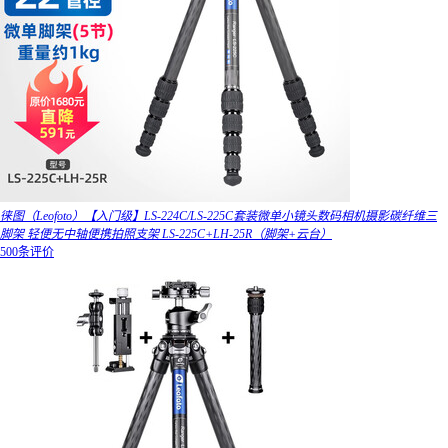
徕图（Leofoto）【入门级】LS-224C/LS-225C套装微单小镜头数码相机摄影碳纤维三
脚架 轻便无中轴便携拍照支架 LS-225C+LH-25R（脚架+云台）
500条评价