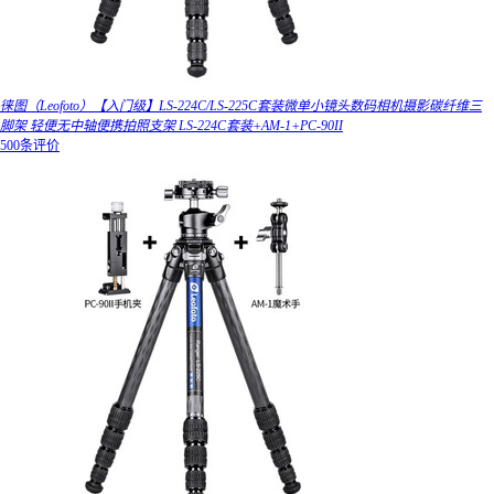
徕图（Leofoto）【入门级】LS-224C/LS-225C套装微单小镜头数码相机摄影碳纤维三
脚架 轻便无中轴便携拍照支架 LS-224C套装+AM-1+PC-90II
500条评价