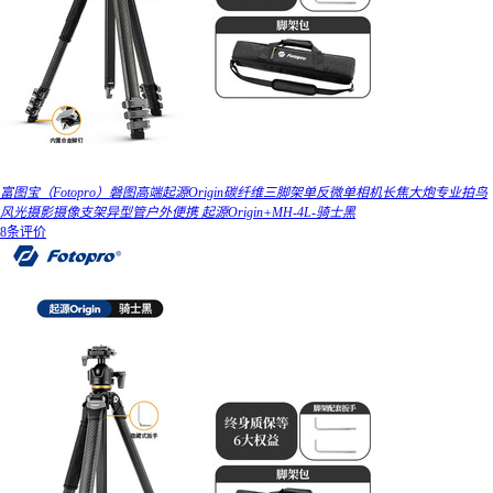
富图宝（Fotopro）磐图高端起源Origin碳纤维三脚架单反微单相机长焦大炮专业拍鸟
风光摄影摄像支架异型管户外便携 起源Origin+MH-4L-骑士黑
8条评价