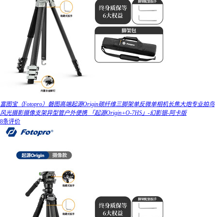
富图宝（Fotopro）磐图高端起源Origin碳纤维三脚架单反微单相机长焦大炮专业拍鸟
风光摄影摄像支架异型管户外便携 「起源Origin+O-7HS」-幻影银-阿卡版
8条评价