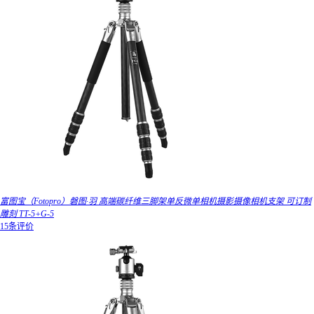
富图宝（Fotopro）磐图·羽 高端碳纤维三脚架单反微单相机摄影摄像相机支架 可订制
雕刻 TT-5+G-5
15条评价