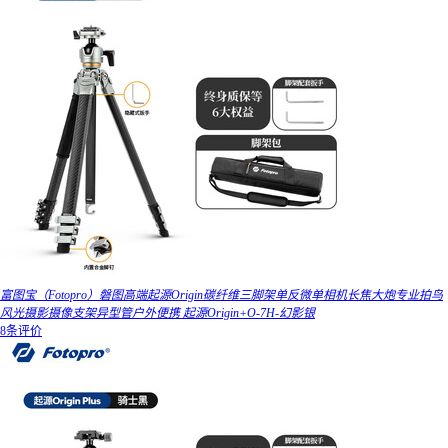
富图宝（Fotopro）磐图高端起源Origin碳纤维三脚架单反微单相机长焦大炮专业拍鸟
风光摄影摄像支架异型管户外便携 起源Origin+O-7H-幻影银
8条评价