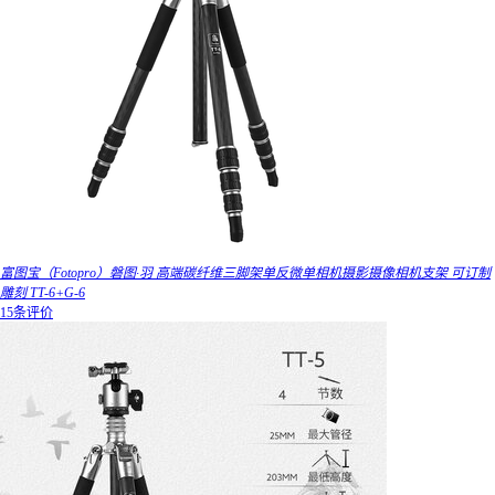
富图宝（Fotopro）磐图·羽 高端碳纤维三脚架单反微单相机摄影摄像相机支架 可订制
雕刻 TT-6+G-6
15条评价