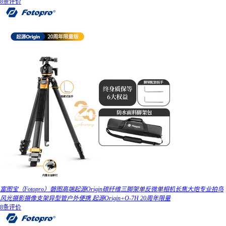
8条评价
富图宝（Fotopro）磐图高端起源Origin碳纤维三脚架单反微单相机长焦大炮专业拍鸟
风光摄影摄像支架异型管户外便携 起源Origin+O-7H 20周年限量
8条评价