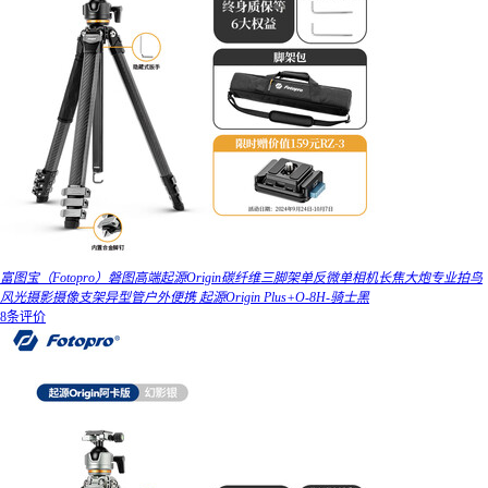
富图宝（Fotopro）磐图高端起源Origin碳纤维三脚架单反微单相机长焦大炮专业拍鸟
风光摄影摄像支架异型管户外便携 起源Origin Plus+O-8H-骑士黑
8条评价