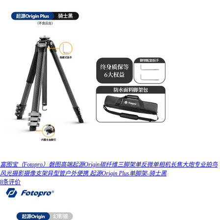
富图宝（Fotopro）磐图高端起源Origin碳纤维三脚架单反微单相机长焦大炮专业拍鸟
风光摄影摄像支架异型管户外便携 起源Origin Plus单脚架-骑士黑
8条评价