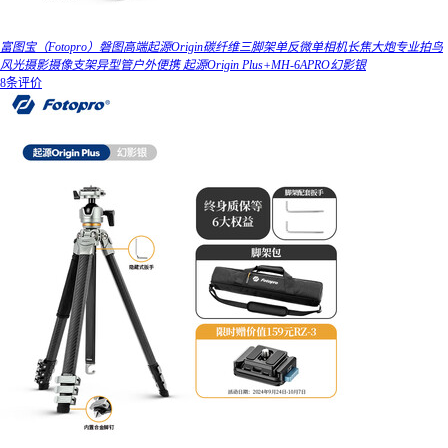
富图宝（Fotopro）磐图高端起源Origin碳纤维三脚架单反微单相机长焦大炮专业拍鸟
风光摄影摄像支架异型管户外便携 起源Origin Plus+MH-6APRO幻影银
8条评价