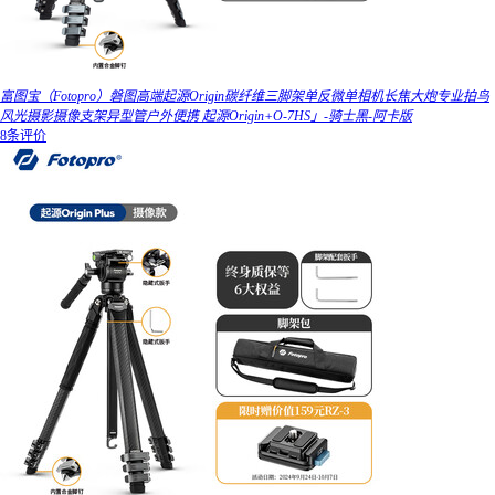
富图宝（Fotopro）磐图高端起源Origin碳纤维三脚架单反微单相机长焦大炮专业拍鸟
风光摄影摄像支架异型管户外便携 起源Origin+O-7HS」-骑士黑-阿卡版
8条评价