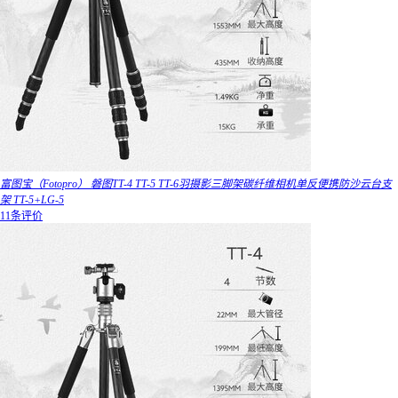
富图宝（Fotopro） 磐图TT-4 TT-5 TT-6羽摄影三脚架碳纤维相机单反便携防沙云台支
架 TT-5+LG-5
11条评价