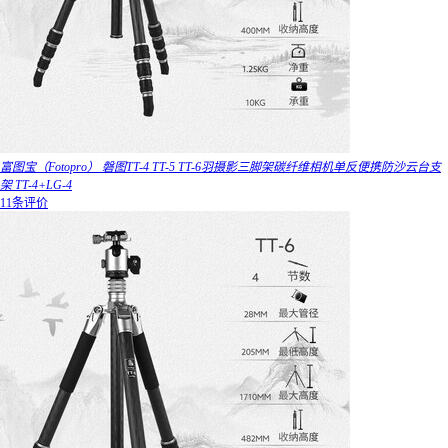
富图宝（Fotopro） 磐图TT-4 TT-5 TT-6羽摄影三脚架碳纤维相机单反便携防沙云台支
架 TT-4+LG-4
11条评价