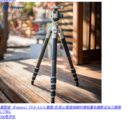
富图宝（Fotopro）TT-6+LG-6 磐图.羽 匠心营造纯碳纤维轻量化摄影云台三脚架
1.77KG
500条评价