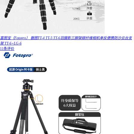
富图宝（Fotopro） 磐图TT-4 TT-5 TT-6羽摄影三脚架碳纤维相机单反便携防沙云台支
架 TT-6+LG-6
11条评价