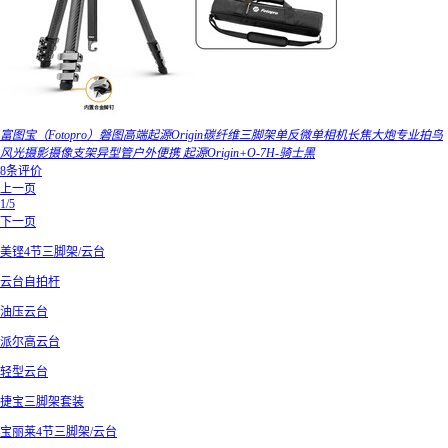
富图宝（Fotopro）磐图高端起源Origin碳纤维三脚架单反微单相机长焦大炮专业拍鸟
风光摄影摄像支架异型管户外便携 起源Origin+O-7H-骑士黑
8条评价
上一页
1/5
下一页
美铿4节三脚架/云台
云台自拍杆
油压云台
派尔高云台
轻型云台
捷宝三脚架套装
宝丽莱4节三脚架/云台