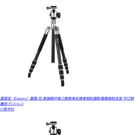
富图宝（Fotopro）磐图·羽 高端碳纤维三脚架单反微单相机摄影摄像相机支架 可订制
雕刻 TT-4+G-4
15条评价