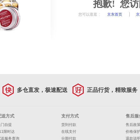
抱歉! 您
您可以逛逛 :
京东首页
京
多仓直发，极速配送
正品行货，精致服务
配送方式
支付方式
售后服
上门自提
货到付款
售后政
11限时达
在线支付
价格保
配送服务查询
分期付款
退款说