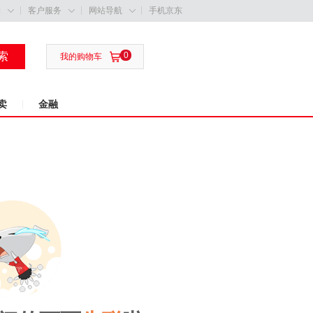
购
客户服务
网站导航
手机京东



索
0

我的购物车
卖
金融