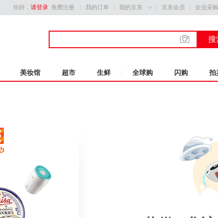
你好，
请登录
免费注册
我的订单
我的京东
京东会员
企业采

搜
美妆馆
超市
生鲜
全球购
闪购
拍