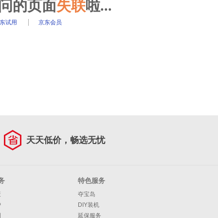
访问的页面
失联
啦...
东试用
京东会员
天天低价，畅选无忧
务
特色服务
策
夺宝岛
护
DIY装机
明
延保服务