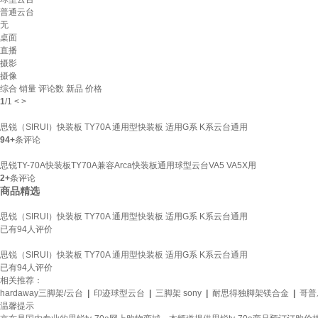
普通云台
无
桌面
直播
摄影
摄像
综合
销量
评论数
新品
价格
1
/
1
<
>
思锐（SIRUI）快装板 TY70A 通用型快装板 适用G系 K系云台通用
94+
条评论
思锐TY-70A快装板TY70A兼容Arca快装板通用球型云台VA5 VA5X用
2+
条评论
商品精选
思锐（SIRUI）快装板 TY70A 通用型快装板 适用G系 K系云台通用
已有
94
人评价
思锐（SIRUI）快装板 TY70A 通用型快装板 适用G系 K系云台通用
已有
94
人评价
相关推荐：
hardaway三脚架/云台
|
印迹球型云台
|
三脚架 sony
|
耐思得独脚架镁合金
|
哥普
温馨提示