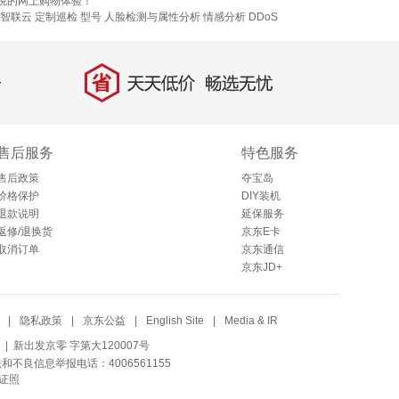
愉悦的网上购物体验！
智联云
定制巡检
型号
人脸检测与属性分析
情感分析
DDoS
省
天天低价，畅选无忧
售后服务
特色服务
售后政策
夺宝岛
价格保护
DIY装机
退款说明
延保服务
返修/退换货
京东E卡
取消订单
京东通信
京东JD+
|
隐私政策
|
京东公益
|
English Site
|
Media & IR
| 新出发京零 字第大120007号
法和不良信息举报电话：4006561155
证照