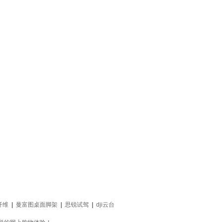
纤维
|
曼富图桌面脚架
|
思锐试驾
|
dji云台