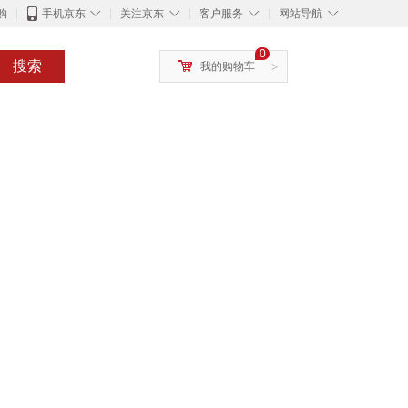
◇
◇
◇
◇
购
手机京东
关注京东
客户服务
网站导航
0
搜索
我的购物车
>