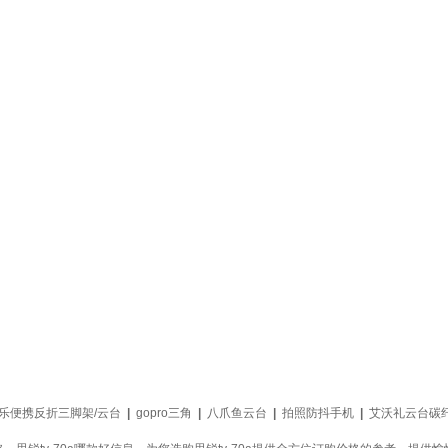
乐便携反折三脚架/云台
|
gopro三角
|
八爪鱼云台
|
拍照防抖手机
|
艾沃礼云台碳