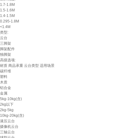
1.7-1.8M
1.5-1.6M
1.4-1.5M
0.295-1.8M
<1.4M
类型:
云台
三脚架
脚架配件
独脚架
高级选项:
材质
商品承重
云台类型
适用场景
碳纤维
塑料
木质
铝合金
金属
5kg-10kg(含)
2kg以下
2kg-5kg
10kg-20kg(含)
液压云台
摄像机云台
三轴云台
球型云台