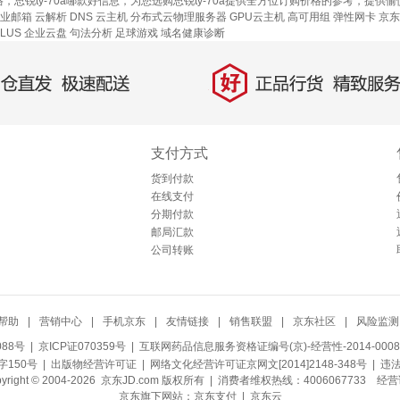
格，思锐ty-70a哪款好信息，为您选购思锐ty-70a提供全方位订购价格的参考，提供
企业邮箱
云解析 DNS
云主机
分布式云物理服务器
GPU云主机
高可用组
弹性网卡
京东
PLUS 企业云盘
句法分析
足球游戏
域名健康诊断
好
直发，极速配送
正品行货，精致服务
支付方式
货到付款
在线支付
分期付款
邮局汇款
公司转账
帮助
|
营销中心
|
手机京东
|
友情链接
|
销售联盟
|
京东社区
|
风险监测
088号
| 京ICP证070359号 |
互联网药品信息服务资格证编号(京)-经营性-2014-0008
150号 |
出版物经营许可证
|
网络文化经营许可证京网文[2014]2148-348号
| 违
pyright © 2004-2026 京东JD.com 版权所有 | 消费者维权热线：4006067733
经营
京东旗下网站：
京东支付
|
京东云