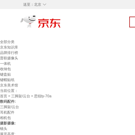
◇
送至：
北京
全部分类
京东知识库
品牌排行榜
普联摄像头
一体机
收纳包
键盘贴
键帽贴纸
京东美术馆
当前位置：
首页
>
三脚架/云台
> 思锐ty-70a
数码配件:
三脚架/云台
耳机配件
相机包
摄影摄像:
镜头
展开高度: