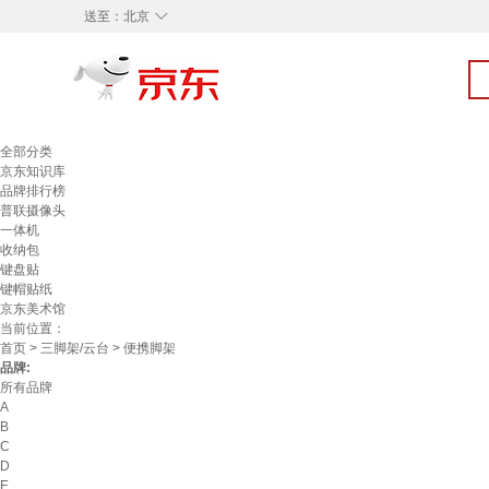
◇
送至：
北京
全部分类
京东知识库
品牌排行榜
普联摄像头
一体机
收纳包
键盘贴
键帽贴纸
京东美术馆
当前位置：
首页
>
三脚架/云台
> 便携脚架
品牌:
所有品牌
A
B
C
D
E