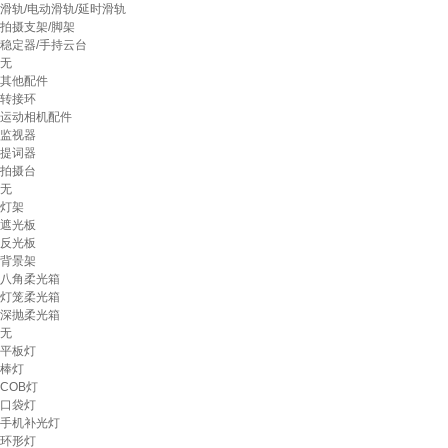
滑轨/电动滑轨/延时滑轨
拍摄支架/脚架
稳定器/手持云台
无
其他配件
转接环
运动相机配件
监视器
提词器
拍摄台
无
灯架
遮光板
反光板
背景架
八角柔光箱
灯笼柔光箱
深抛柔光箱
无
平板灯
棒灯
COB灯
口袋灯
手机补光灯
环形灯