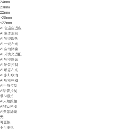
24mm
23mm
22mm
>28mm
<22mm
AI 色温自适应
AI 主体追踪
AI 智能散热
AI 一键布光
AI 自动降噪
AI 环境光适配
AI 智能调光
AI 语音控制
AI 动态布光
AI 多灯联动
AI 智能构图
AI手势控制
AI语音控制
带AI跟拍
AI人脸跟拍
AI辅助构图
AI美颜滤镜
无
可更换
不可更换