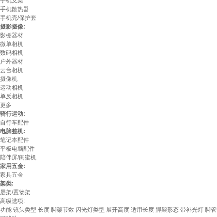
手机支架
手机散热器
手机壳/保护套
摄影摄像:
影棚器材
微单相机
数码相机
户外器材
云台相机
摄像机
运动相机
单反相机
更多
骑行运动:
自行车配件
电脑整机:
笔记本配件
平板电脑配件
陪伴屏/闺蜜机
家用五金:
家具五金
架类:
层架/置物架
高级选项:
功能
镜头类型
长度
脚架节数
闪光灯类型
展开高度
适用长度
脚架形态
带补光灯
脚管