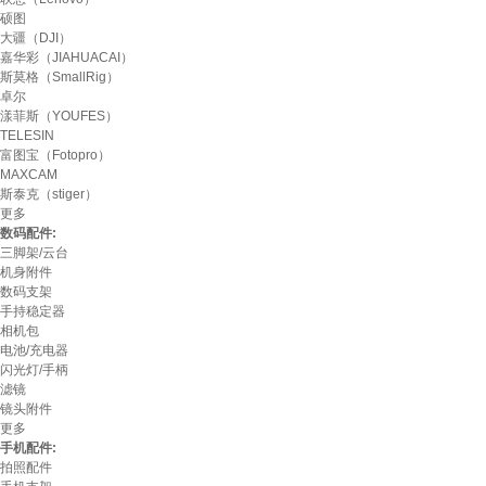
硕图
大疆（DJI）
嘉华彩（JIAHUACAI）
斯莫格（SmallRig）
卓尔
漾菲斯（YOUFES）
TELESIN
富图宝（Fotopro）
MAXCAM
斯泰克（stiger）
更多
数码配件:
三脚架/云台
机身附件
数码支架
手持稳定器
相机包
电池/充电器
闪光灯/手柄
滤镜
镜头附件
更多
手机配件:
拍照配件