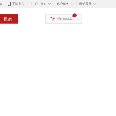
◇
◇
◇
◇
购
手机京东
关注京东
客户服务
网站导航
0
搜索
我的购物车
>