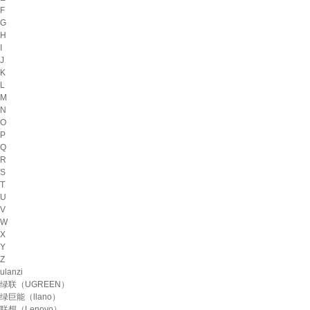
F
G
H
I
J
K
L
M
N
O
P
Q
R
S
T
U
V
W
X
Y
Z
ulanzi
绿联（UGREEN）
绿巨能（llano）
联想（Lenovo）