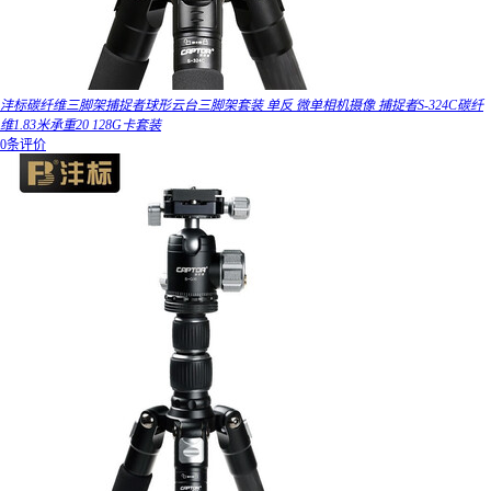
沣标碳纤维三脚架捕捉者球形云台三脚架套装 单反 微单相机摄像 捕捉者S-324C碳纤
维1.83米承重20 128G卡套装
0条评价