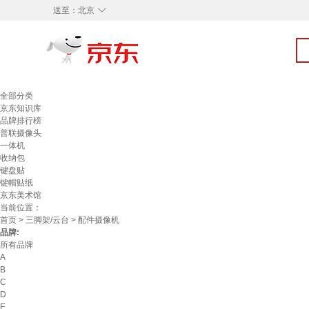
◇
送至：
北京
全部分类
京东知识库
品牌排行榜
普联摄像头
一体机
收纳包
键盘贴
键帽贴纸
京东美术馆
当前位置：
首页
>
三脚架/云台
> 配件摄像机
品牌:
所有品牌
A
B
C
D
E