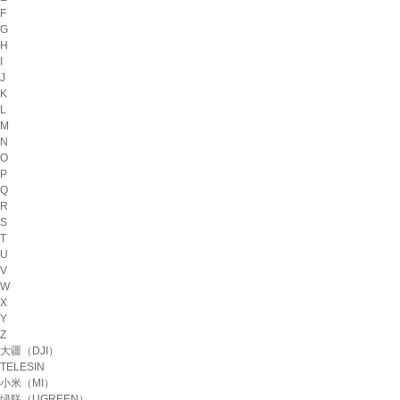
F
G
H
I
J
K
L
M
N
O
P
Q
R
S
T
U
V
W
X
Y
Z
大疆（DJI）
TELESIN
小米（MI）
绿联（UGREEN）