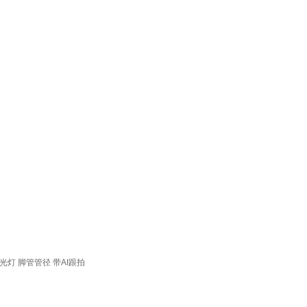
光灯
脚管管径
带AI跟拍