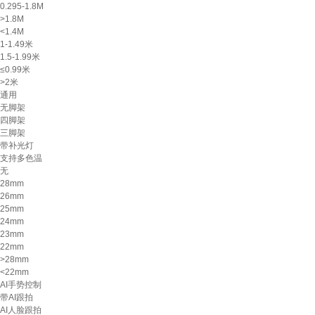
0.295-1.8M
>1.8M
<1.4M
1-1.49米
1.5-1.99米
≤0.99米
>2米
通用
无脚架
四脚架
三脚架
带补光灯
支持多色温
无
28mm
26mm
25mm
24mm
23mm
22mm
>28mm
<22mm
AI手势控制
带AI跟拍
AI人脸跟拍