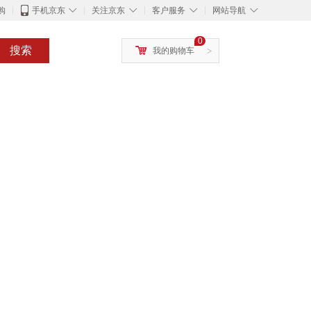
◇
◇
◇
◇
购
手机京东
关注京东
客户服务
网站导航
0
搜索
我的购物车
>