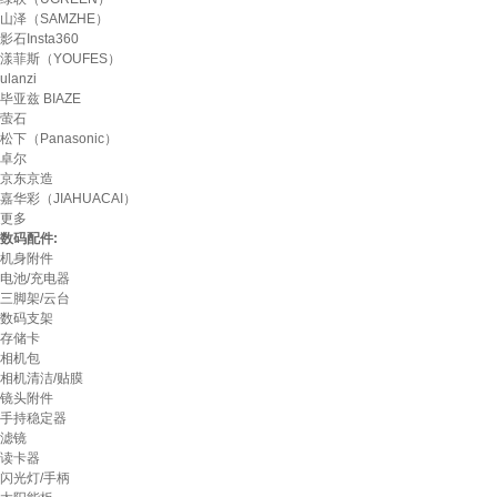
山泽（SAMZHE）
影石Insta360
漾菲斯（YOUFES）
ulanzi
毕亚兹 BIAZE
萤石
松下（Panasonic）
卓尔
京东京造
嘉华彩（JIAHUACAI）
更多
数码配件:
机身附件
电池/充电器
三脚架/云台
数码支架
存储卡
相机包
相机清洁/贴膜
镜头附件
手持稳定器
滤镜
读卡器
闪光灯/手柄