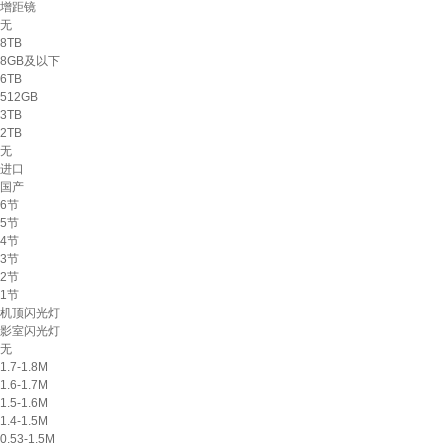
增距镜
无
8TB
8GB及以下
6TB
512GB
3TB
2TB
无
进口
国产
6节
5节
4节
3节
2节
1节
机顶闪光灯
影室闪光灯
无
1.7-1.8M
1.6-1.7M
1.5-1.6M
1.4-1.5M
0.53-1.5M