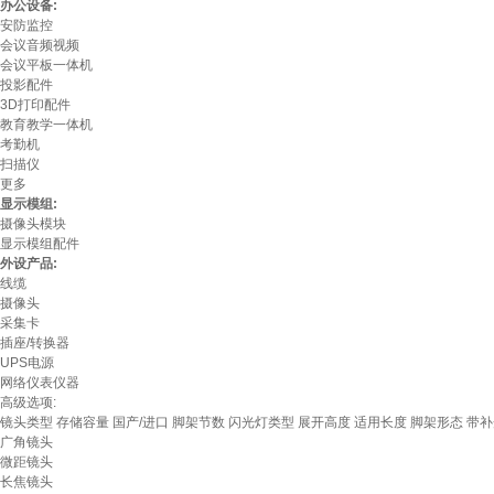
办公设备:
安防监控
会议音频视频
会议平板一体机
投影配件
3D打印配件
教育教学一体机
考勤机
扫描仪
更多
显示模组:
摄像头模块
显示模组配件
外设产品:
线缆
摄像头
采集卡
插座/转换器
UPS电源
网络仪表仪器
高级选项:
镜头类型
存储容量
国产/进口
脚架节数
闪光灯类型
展开高度
适用长度
脚架形态
带补
广角镜头
微距镜头
长焦镜头