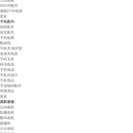
太阳能板
AR/VR配件
储能/户外电源
更多
手机配件:
拍照配件
创意配件
手机贴膜
数据线
手机壳/保护套
直插充电器
手机支架
移动电源
手机电池
手机存储卡
手机饰品
手游辅助配件
苹果周边
更多
摄影摄像:
运动相机
影棚器材
数码相机
摄像机
云台相机