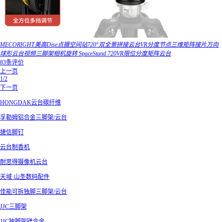
MECORIGHT美高Dise点摄空间站720°双全景拼接云台VR分度节点三维矩阵接片万向
球形云台视频三脚架相机旋转 SpaceStand 720VR限位分度矩阵云台
83条评价
上一页
1/2
下一页
HONGDAK云台碳纤维
孚勒姆铝合金三脚架/云台
捷信脚钉
云台制香机
耐思得摄像机云台
天域·山圣数码配件
佳能可拆独脚三脚架/云台
JJC三脚架
JJC独脚架镁合金