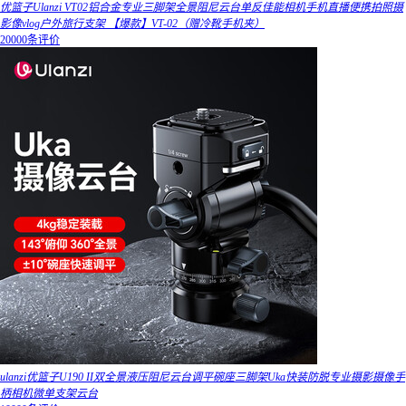
优篮子Ulanzi VT02铝合金专业三脚架全景阻尼云台单反佳能相机手机直播便携拍照摄
影像vlog户外旅行支架 【爆款】VT-02（赠冷靴手机夹）
20000条评价
ulanzi优篮子U190 II双全景液压阻尼云台调平碗座三脚架Uka快装防脱专业摄影摄像手
柄相机微单支架云台