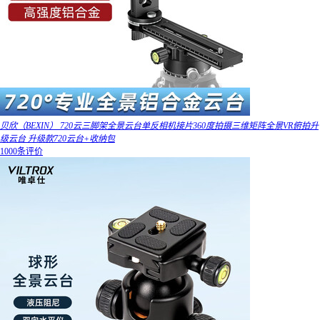
贝欣（BEXIN） 720云三脚架全景云台单反相机接片360度拍摄三维矩阵全景VR俯拍升
级云台 升级款720云台+收纳包
1000条评价