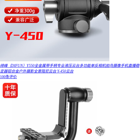
缔峰（DIFUN）Y550全金属带手柄专业液压云台多功能单反相机拍鸟摄像手机直播稳
定器铝合金户外摄影全景阻尼云台 Y-450云台
100条评价