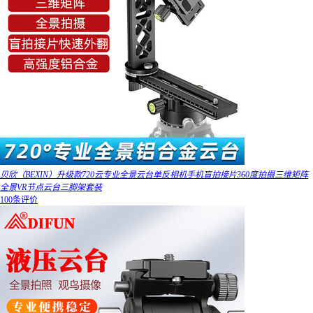
贝欣（BEXIN）升级款720云专业全景云台单反相机手机盲拍接片360度拍摄三维矩阵
全景VR节点云台三脚架套装
100条评价