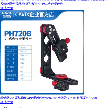
独脚架通用 快装板L竖拍板 MYT801二代液压云台
500条评价
凯唯斯720°摄影摄像 VR全景相机云台PH720A升级版/PH720B旅行版 PH-720B
200条评价