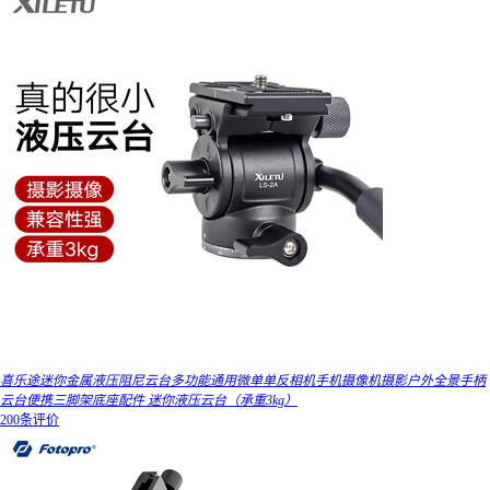
喜乐途迷你金属液压阻尼云台多功能通用微单单反相机手机摄像机摄影户外全景手柄
云台便携三脚架底座配件 迷你液压云台（承重3kg）
200条评价