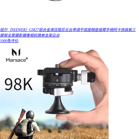
纽尔（NEEWER）GM27铝合金液压阻尼云台带调平底座碗座摇臂手柄阿卡快装板三
脚架全景摄影摄像相机微单支架云台
1000条评价