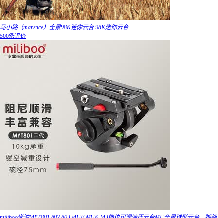
马小路（marsace）全景98K迷你云台 98K迷你云台
500条评价
miliboo米泊MYT801 802 803 MUF MUK M3档位可调液压云台MU全景球形云台三脚架