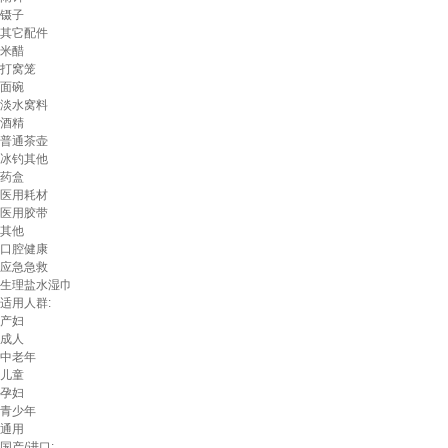
镊子
其它配件
米醋
打窝笼
面碗
淡水窝料
酒精
普通茶壶
冰钓其他
药盒
医用耗材
医用胶带
其他
口腔健康
应急急救
生理盐水湿巾
适用人群:
产妇
成人
中老年
儿童
孕妇
青少年
通用
国产/进口: