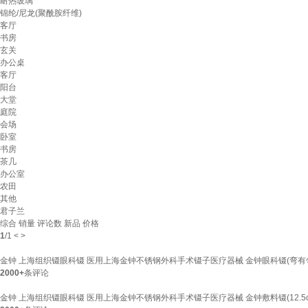
耐热玻璃
锦纶/尼龙(聚酰胺纤维)
客厅
书房
玄关
办公桌
客厅
阳台
大堂
庭院
会场
卧室
书房
茶几
办公室
农田
其他
君子兰
综合
销量
评论数
新品
价格
1
/
1
<
>
金钟 上海组织镊眼科镊 医用上海金钟不锈钢外科手术镊子医疗器械 金钟眼科镊(弯有
2000+
条评论
金钟 上海组织镊眼科镊 医用上海金钟不锈钢外科手术镊子医疗器械 金钟敷料镊(12.5