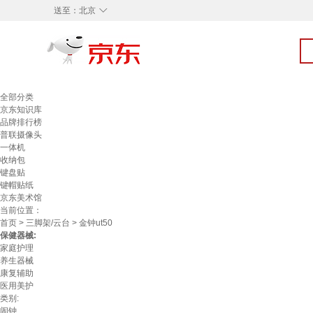
◇
送至：
北京
全部分类
京东知识库
品牌排行榜
普联摄像头
一体机
收纳包
键盘贴
键帽贴纸
京东美术馆
当前位置：
首页
>
三脚架/云台
> 金钟ut50
保健器械:
家庭护理
养生器械
康复辅助
医用美护
类别:
闹钟