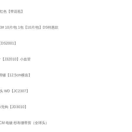
苗红色【带花苞】
 10片/包 1包【10片/包】DS特惠款
S2001】
J32010】小血管
镊【12.5cm横齿】
 WD【JC2307】
无钩【JD3010】
CM 电镀 纱布绷带剪（全球头）