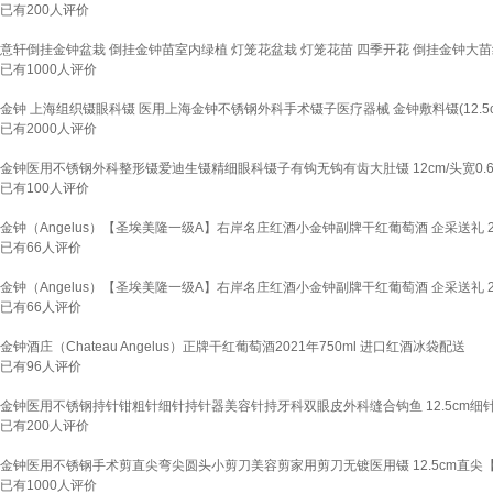
已有
200
人评价
意轩倒挂金钟盆栽 倒挂金钟苗室内绿植 灯笼花盆栽 灯笼花苗 四季开花 倒挂金钟大
已有
1000
人评价
金钟 上海组织镊眼科镊 医用上海金钟不锈钢外科手术镊子医疗器械 金钟敷料镊(12.5
已有
2000
人评价
金钟医用不锈钢外科整形镊爱迪生镊精细眼科镊子有钩无钩有齿大肚镊 12cm/头宽0.6/
已有
100
人评价
金钟（Angelus）【圣埃美隆一级A】右岸名庄红酒小金钟副牌干红葡萄酒 企采送礼 202
已有
66
人评价
金钟（Angelus）【圣埃美隆一级A】右岸名庄红酒小金钟副牌干红葡萄酒 企采送礼 202
已有
66
人评价
金钟酒庄（Chateau Angelus）正牌干红葡萄酒2021年750ml 进口红酒冰袋配送
已有
96
人评价
金钟医用不锈钢持针钳粗针细针持针器美容针持牙科双眼皮外科缝合钩鱼 12.5cm细针【
已有
200
人评价
金钟医用不锈钢手术剪直尖弯尖圆头小剪刀美容剪家用剪刀无镀医用镊 12.5cm直尖【D
已有
1000
人评价