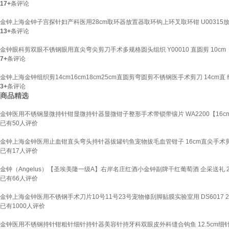
17+
条评论
金钟上海金钟子宫探针妇产科医用28cm取环器放置器取环钩上环叉取环钳 U00315放
13+
条评论
金钟眼科剪双眼不锈钢眼用直尖弯尖剪刀手术多规格圆头组织 Y00010 直圆剪 10cm
7+
条评论
金钟上海金钟组织剪14cm16cm18cm25cm直圆剪弯圆剪不锈钢医手术剪刀 14cm直
3+
条评论
商品精选
金钟医用不锈钢显微持针钳显微持针器显微钳子整形手术带锁带镶片 WA2200【16cm
已有
50
人评价
金钟上海金钟医用止血钳直头弯头持针器拔罐钓鱼宠物拔毛血管钳子 16cm直尖手术
已有
17
人评价
金钟（Angelus）【圣埃美隆一级A】右岸名庄红酒小金钟副牌干红葡萄酒 企采送礼 202
已有
66
人评价
金钟上海金钟医用不锈钢手术刀片10号11号23号宠物修刮脚贴膜实验室用 DS6017 23#
已有
1000
人评价
金钟医用不锈钢持针钳粗针细针持针器美容针持牙科双眼皮外科缝合钩鱼 12.5cm细针【