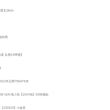
置叉28cm
 组织剪
直 头宽0.8带锁】
剪
1年正牌750ml*6支
 10片/包 1包【10片/包】DS特惠款
J32010】小血管