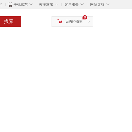
◇
◇
◇
◇
购
手机京东
关注京东
客户服务
网站导航
0
搜索
我的购物车
>