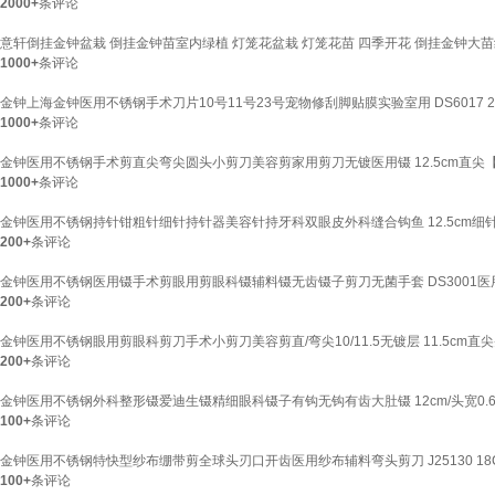
2000+
条评论
意轩倒挂金钟盆栽 倒挂金钟苗室内绿植 灯笼花盆栽 灯笼花苗 四季开花 倒挂金钟大
1000+
条评论
金钟上海金钟医用不锈钢手术刀片10号11号23号宠物修刮脚贴膜实验室用 DS6017 23#
1000+
条评论
金钟医用不锈钢手术剪直尖弯尖圆头小剪刀美容剪家用剪刀无镀医用镊 12.5cm直尖【D
1000+
条评论
金钟医用不锈钢持针钳粗针细针持针器美容针持牙科双眼皮外科缝合钩鱼 12.5cm细针【
200+
条评论
金钟医用不锈钢医用镊手术剪眼用剪眼科镊辅料镊无齿镊子剪刀无菌手套 DS3001医用
200+
条评论
金钟医用不锈钢眼用剪眼科剪刀手术小剪刀美容剪直/弯尖10/11.5无镀层 11.5cm直尖头
200+
条评论
金钟医用不锈钢外科整形镊爱迪生镊精细眼科镊子有钩无钩有齿大肚镊 12cm/头宽0.6/
100+
条评论
金钟医用不锈钢特快型纱布绷带剪全球头刃口开齿医用纱布辅料弯头剪刀 J25130 18
100+
条评论