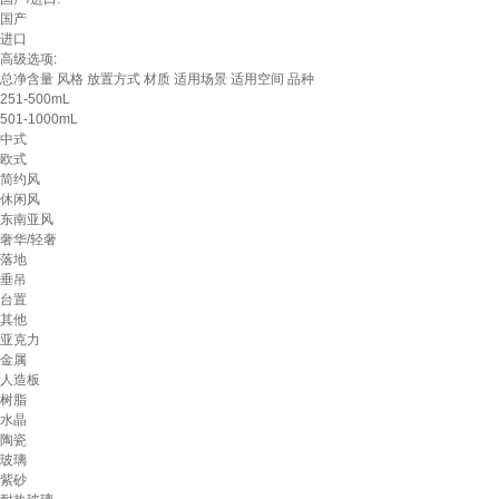
国产
进口
高级选项:
总净含量
风格
放置方式
材质
适用场景
适用空间
品种
251-500mL
501-1000mL
中式
欧式
简约风
休闲风
东南亚风
奢华/轻奢
落地
垂吊
台置
其他
亚克力
金属
人造板
树脂
水晶
陶瓷
玻璃
紫砂