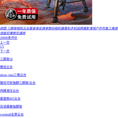
硕图 三脚架相机云台套装单反微单数码相机摄像机手机拍照摄影落地户外钓鱼三角架
佳能尼康索尼通用
20000条评价
上一页
1/5
下一页
三脚架28
雅佳云台
photo clam三维云台
璇信可拆独脚三脚架/云台
伟峰液压云台
曼富图405云台
百诺摄像独脚架
windmill全景云台