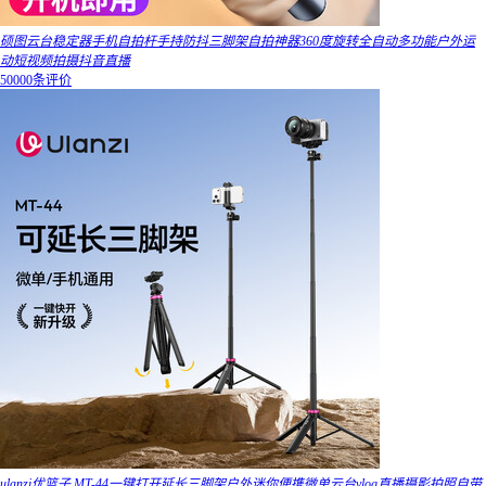
硕图云台稳定器手机自拍杆手持防抖三脚架自拍神器360度旋转全自动多功能户外运
动短视频拍摄抖音直播
50000条评价
ulanzi优篮子 MT-44一键打开延长三脚架户外迷你便携微单云台vlog直播摄影拍照自带