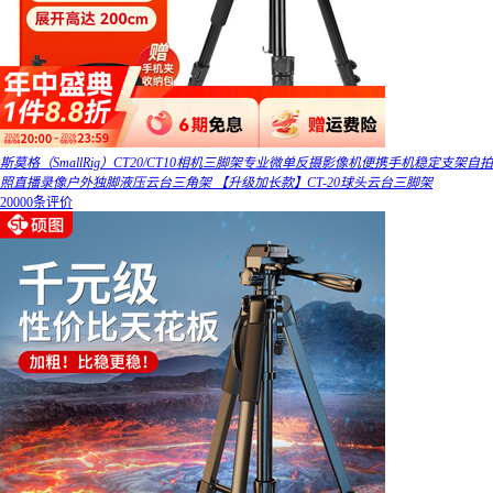
斯莫格（SmallRig）CT20/CT10相机三脚架专业微单反摄影像机便携手机稳定支架自拍
照直播录像户外独脚液压云台三角架 【升级加长款】CT-20球头云台三脚架
20000条评价