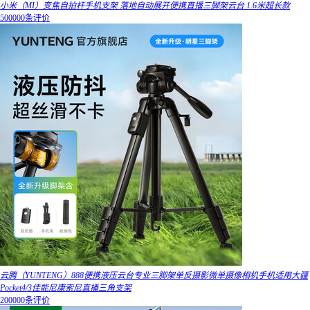
小米（MI）变焦自拍杆手机支架 落地自动展开便携直播三脚架云台 1.6米超长款
500000条评价
云腾（YUNTENG）888便携液压云台专业三脚架单反摄影微单摄像相机手机适用大疆
Pocket4/3佳能尼康索尼直播三角支架
200000条评价