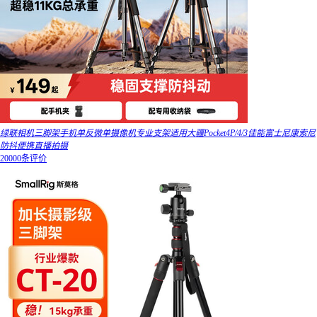
绿联相机三脚架手机单反微单摄像机专业支架适用大疆Pocket4P/4/3佳能富士尼康索尼
防抖便携直播拍摄
20000条评价