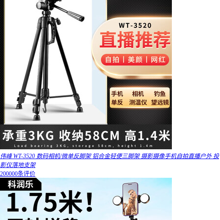
伟峰 WT-3520 数码相机/微单反脚架 铝合金轻便三脚架 摄影摄像手机自拍直播户外 投
影仪落地支架
200000条评价