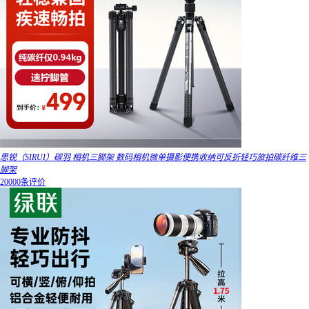
思锐（SIRUI）碳羽 相机三脚架 数码相机微单摄影便携收纳可反折轻巧旅拍碳纤维三
脚架
20000条评价