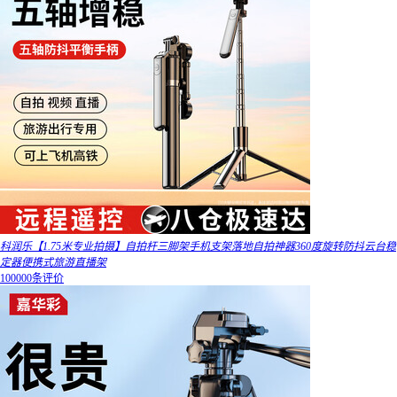
科润乐【1.75米专业拍摄】自拍杆三脚架手机支架落地自拍神器360度旋转防抖云台稳
定器便携式旅游直播架
100000条评价