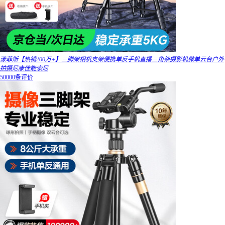
漾菲斯【热销200万+】三脚架相机支架便携单反手机直播三角架摄影机微单云台户外
拍摄尼康佳能索尼
50000条评价