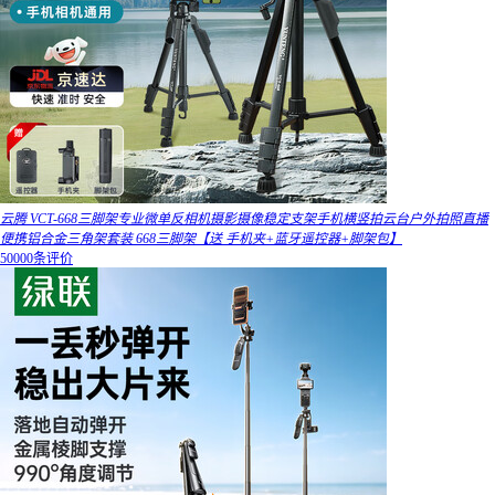
云腾 VCT-668三脚架专业微单反相机摄影摄像稳定支架手机横竖拍云台户外拍照直播
便携铝合金三角架套装 668三脚架【送 手机夹+蓝牙遥控器+脚架包】
50000条评价