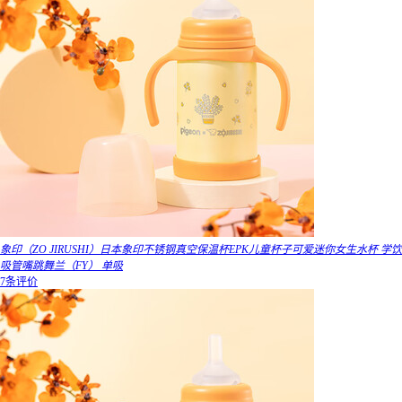
象印（ZO JIRUSHI）日本象印不锈钢真空保温杯EPK儿童杯子可爱迷你女生水杯 学饮
吸管嘴跳舞兰（FY） 单吸
7条评价