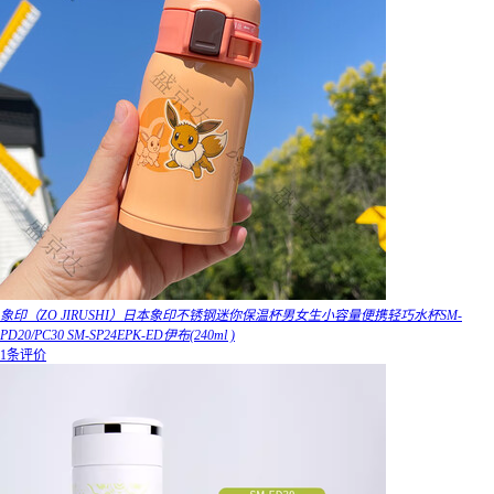
象印（ZO JIRUSHI）日本象印不锈钢迷你保温杯男女生小容量便携轻巧水杯SM-
PD20/PC30 SM-SP24EPK-ED伊布(240ml )
1条评价