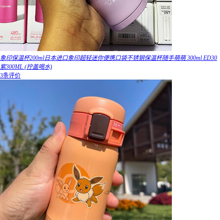
象印保温杯200ml日本进口象印超轻迷你便携口袋不锈钢保温杯随手萌萌 300ml ED30
紫300ML (拧盖喝水)
3条评价