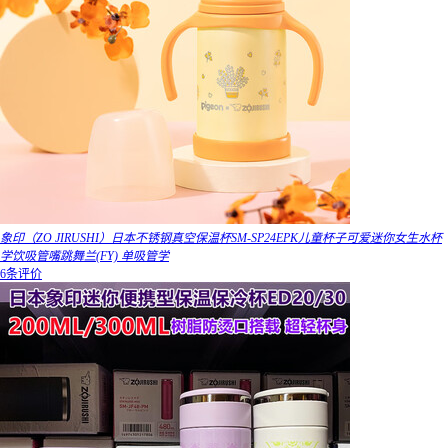
象印（ZO JIRUSHI）日本不锈钢真空保温杯SM-SP24EPK儿童杯子可爱迷你女生水杯
学饮吸管嘴跳舞兰(FY) 单吸管学
6条评价