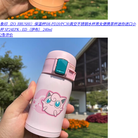
象印（ZO JIRUSHI）保温杯SM-PD20/PC30真空不锈钢水杯男女便携茶杯迷你进口小
杯 SP24EPK - ED（伊布） 240ml
2条评价