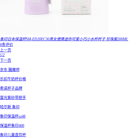
象印日本保温杯SM-ED20EC30男女便携迷你可爱小巧小水杯杯子 珍珠紫200ML
0条评价
上一页
1/2
下一页
京东 膳魔师
乐扣牛奶杯价格
希诺杯子品牌
富光紫砂带把手
哈尔斯 象印
象印保温杯sz48
保温杯象印400
象印儿童直饮杯