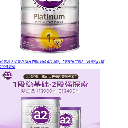
a2紫白金A2婴儿配方奶粉1段(0-6月)900g【不爱喝可退】 1段 900g 1罐
200条评价