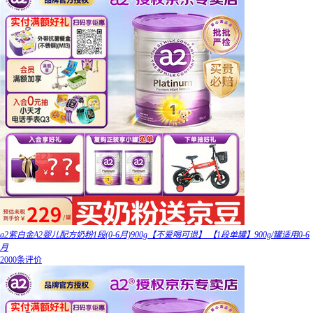
a2紫白金A2婴儿配方奶粉1段(0-6月)900g【不爱喝可退】 【1段单罐】900g/罐适用0-6
月
2000条评价