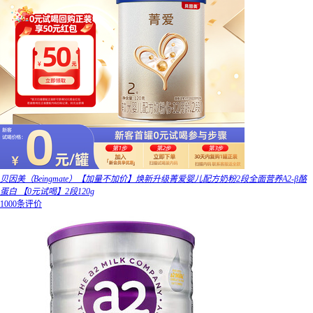
贝因美（Beingmate）【加量不加价】焕新升级菁爱婴儿配方奶粉2段全面营养A2-β酪
蛋白 【0元试喝】2段120g
1000条评价