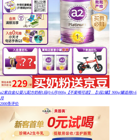
a2紫白金A2婴儿配方奶粉1段(0-6月)900g【不爱喝可退】 【1段2罐】900g/罐适用0-6
月
2000条评价