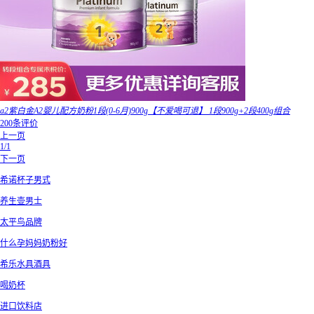
a2紫白金A2婴儿配方奶粉1段(0-6月)900g【不爱喝可退】 1段900g+2段400g组合
200条评价
上一页
1/1
下一页
希诺杯子男式
养生壶男士
太平鸟品牌
什么孕妈妈奶粉好
希乐水具酒具
喝奶杯
进口饮料店