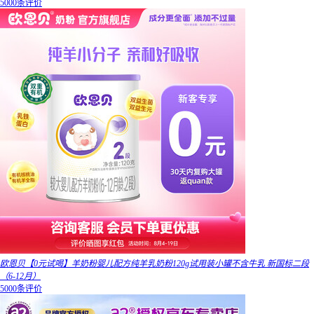
5000条评价
欧恩贝【0元试喝】羊奶粉婴儿配方纯羊乳奶粉120g试用装小罐不含牛乳 新国标二段
（6-12月）
5000条评价